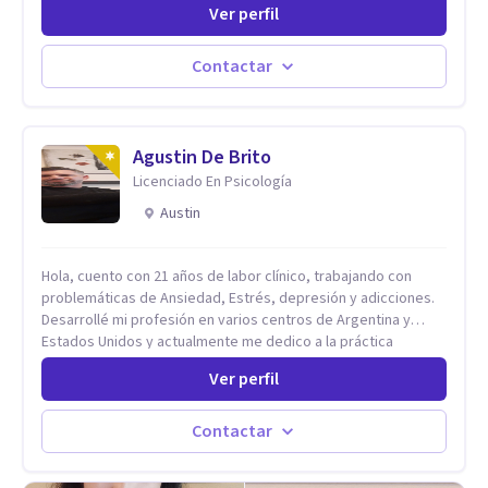
Ver perfil
profesional he acompañado a muchas Familias y Parejas con
distintas problemáticas como el manejo del estrés,
Autoestima, Gestión de la Ira, Depresión, Retos en la Crianza,
Contactar
Codependencia, Celos, entre otros. Cuento con más de 12
años de experiencia en el área de la Salud mental y he
trabajado en distintos contextos clínicos con niños,
Adolescentes y Adultos
Agustin De Brito
Licenciado En Psicología
Austin
Hola, cuento con 21 años de labor clínico, trabajando con
problemáticas de Ansiedad, Estrés, depresión y adicciones.
Desarrollé mi profesión en varios centros de Argentina y
Estados Unidos y actualmente me dedico a la práctica
privada. Utilizo terapias cognitivas conductuales basadas en
Ver perfil
evidencia científica con comprobados resultados. Los
objetivos terapéuticos están centrados en brindar
herramientas concretas para el cambio, que permitan
Contactar
desarrollar nuevas habilidades y estrategias basadas en la
salud y calidad de vida.