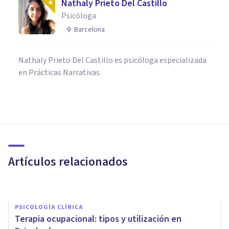
Nathaly Prieto Del Castillo
Psicóloga
Barcelona
Nathaly Prieto Del Castillo es psicóloga especializada
en Prácticas Narrativas.
PAREJA
Centro de Psicología Sara
Navarrete: terapia de pareja
en Valencia
Artículos relacionados
Psicología Y Mente
PSICOLOGÍA CLÍNICA
Terapia ocupacional: tipos y utilización en