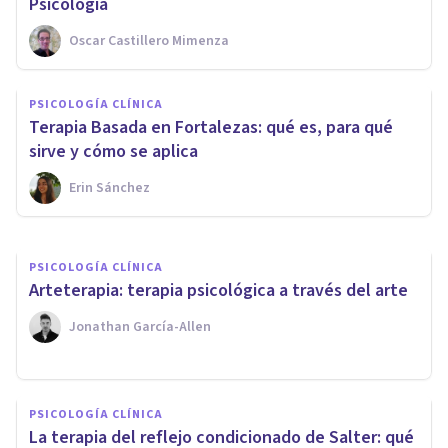
Psicología
Oscar Castillero Mimenza
PSICOLOGÍA CLÍNICA
Terapia ocupacional infantil:
PSICOLOGÍA CLÍNICA
qué es y cuáles son sus
Terapia Basada en Fortalezas: qué es, para qué
objetivos
sirve y cómo se aplica
Erin Sánchez
Nahum Montagud Rubio
PSICOLOGÍA CLÍNICA
​Arteterapia: terapia psicológica a través del arte
Jonathan García-Allen
PSICOLOGÍA CLÍNICA
La terapia del reflejo condicionado de Salter: qué