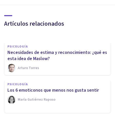
PSICOLOGÍA
¿Autoestima o
autodestrucción?
Artículos relacionados
Catalina Fuster
PSICOLOGÍA
Necesidades de estima y reconocimiento: ¿qué es
esta idea de Maslow?
Arturo Torres
PSICOLOGÍA CLÍNICA
PSICOLOGÍA
​Los 30 síntomas psicológicos
​Los 6 emoticonos que menos nos gusta sentir
más comunes
María Gutiérrez Raposo
Juan Armando Corbin