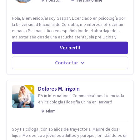
Houston
Terapia online
Hola, Bienvenido/a! soy Gaspar, Licenciado en psicología por
la Universidad Nacional de Cordoba, me interesa ofrecer un
espacio Psicoanalítico en español donde el abordaje del
malestar sea desde una escucha atenta, sin prejuicios y
rescatando lo singular de cada caso, sin caer en etiquetas.
Ver perfil
Considero que todas las personas en algún momento pueden
sufrir y cada una por cuestiones particulares, es en mi
espacio donde se le dará un lugar a esas cuestiones
Contactar
singulares de cada uno, para luego generar cambios. Soy una
persona en constante formación, actualmente curso
seminarios, una especialización en psicoanálisis y también
investigo. Siempre en la búsqueda de ser un mejor
Dolores M. Irigoin
profesional.
BA in International Communications Licenciada
en Psicologia Filosofia China en Harvard
Miami
Soy Psicóloga, con 16 años de trayectoria. Madre de dos
hijos. Me dedico a jóvenes adultos y parejas , brindándoles un