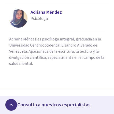
Adriana Méndez
Psicóloga
Adriana Méndez es psicóloga integral, graduada en la
Universidad Centrooccidental Lisandro Alvarado de
Venezuela. Apasionada de la escritura, la lectura y la
divulgación científica, especialmente en el campo de la
salud mental.
FRASES Y REFLEXIONES
Las 60 mejores frases y
reflexiones de Kevin Hart
Consulta a nuestros especialistas
Artículos relacionados
César Juárez