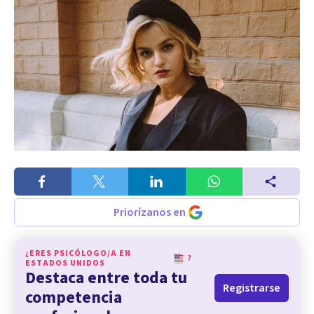
Priorízanos en
¿ERES PSICÓLOGO/A EN
?
ESTADOS UNIDOS
Destaca entre toda tu
Registrarse
competencia