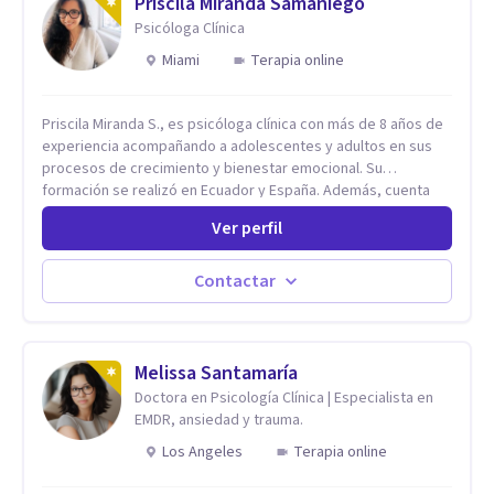
Priscila Miranda Samaniego
Psicóloga Clínica
Miami
Terapia online
Priscila Miranda S., es psicóloga clínica con más de 8 años de
experiencia acompañando a adolescentes y adultos en sus
procesos de crecimiento y bienestar emocional. Su
formación se realizó en Ecuador y España. Además, cuenta
con un Máster en Psicooncología (INEFOC) y diversos
Ver perfil
diplomados que respaldan su práctica profesional. Se
especializo en ansiedad, autoestima, dependencia
emocional, depresión, desarrollo personal, prevención del
Contactar
suicidio, crisis vitales y terapia de pareja, siempre con un
enfoque humano, ético y personalizado. Toda la atención es
100% online, lo que te permite: Recibir terapia desde la
comodidad y privacidad de tu propio espacio. Acceder a un
Melissa Santamaría
acompañamiento profesional sin importar en qué lugar te
Doctora en Psicología Clínica | Especialista en
encuentres.
EMDR, ansiedad y trauma.
Los Angeles
Terapia online