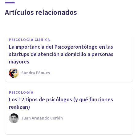
utilización en Psicología
Artículos relacionados
Oscar Castillero Mimenza
PSICOLOGÍA CLÍNICA
La importancia del Psicogerontólogo en las
startups de atención a domicilio a personas
mayores
Sandra Pàmies
PSICOLOGÍA
Los 13 beneficios de la
PSICOLOGÍA
​Los 12 tipos de psicólogos (y qué funciones
Psicología (y por qué es buena
realizan)
idea ir al psicólogo)
Juan Armando Corbin
Juan Armando Corbin