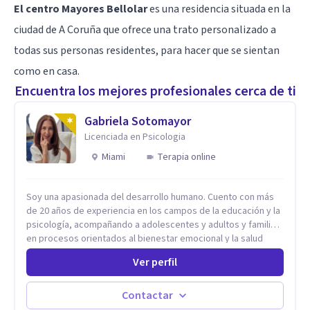
El centro Mayores Bellolar
es una residencia situada en la
ciudad de A Coruña que ofrece una trato personalizado a
todas sus personas residentes, para hacer que se sientan
como en casa.
Encuentra los mejores profesionales cerca de ti
Gabriela Sotomayor
Licenciada en Psicologia
Miami
Terapia online
Soy una apasionada del desarrollo humano. Cuento con más
de 20 años de experiencia en los campos de la educación y la
psicología, acompañando a adolescentes y adultos y familias
en procesos orientados al bienestar emocional y la salud
mental. Mi visión es contribuir, a través de mi trabajo, a que
Ver perfil
las personas accedan a una vida más digna, plena y con
sentido. Considero que esto es posible cuando
desarrollamos una mayor conciencia de nuestro mundo
Contactar
interior y de la manera en que nuestras experiencias influyen