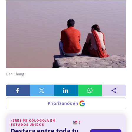
Lian Chang
Priorízanos en
¿ERES PSICÓLOGO/A EN
?
ESTADOS UNIDOS
Destaca entre toda tu