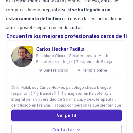
existencialmente por la otra persona. Por eso, antes de
romper es bueno preguntarse
si se ha llegado a un
estancamiento definitivo
o si nos da la sensación de que
aún es posible seguir creciendo juntos.
Encuentra los mejores profesionales cerca de ti
Carlos Hecker Padilla
Psicólogo Clínico | Sexoterapeuta I Master
Psicoterapia Integral | Terapeuta de Pareja
San Francisco
Terapia online
🙋🏻 ¡Hola!, soy Carlos Hecker, psicólogo clínico bilingüe
(español 🇪🇸 y francés 🇫🇷 ), magister en Psicoterapia
Integral de la Universidad de Salamanca, y sexoterapeuta
certificado en Francia. Trabajo con personas que sienten que
algo en su vida dejó de calzar: ansiedad que se desborda,
Ver perfil
tristeza que no se va, duelos que se alargan, relaciones que
repiten el mismo patrón o preguntas en torno a la sexualidad
y la identidad que necesitan un espacio seguro para ser
Contactar