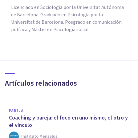
Licenciado en Sociología por la Universitat Autónoma
de Barcelona. Graduado en Psicología por la
Universitat de Barcelona. Posgrado en comunicación
política y Máster en Psicología social.
PAREJA
35 ​preguntas sobre el amor
para reflexionar sobre tus
relaciones
Artículos relacionados
Francis Castel
PAREJA
Coaching y pareja: el foco en uno mismo, el otro y
el vínculo
Instituto Mensalus