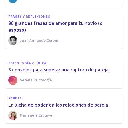
PAREJA
FRASES Y REFLEXIONES
¿Por qué se termina el amor en
90 grandes frases de amor para tu novio (o
una relación de pareja?
esposo)
Juan Armando Corbin
Arturo Torres
PSICOLOGÍA CLÍNICA
8 consejos para superar una ruptura de pareja
Serena Psicología
PAREJA
​La lucha de poder en las relaciones de pareja
Marianela Esquivel