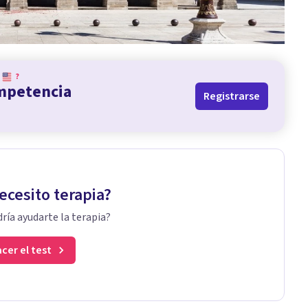
?
ompetencia
Registrarse
ecesito terapia?
ría ayudarte la terapia?
cer el test