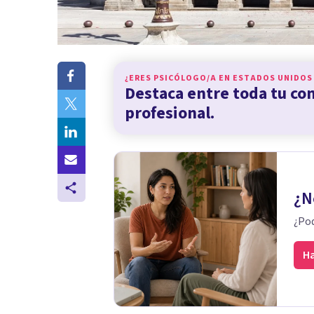
¿ERES PSICÓLOGO/A EN
ESTADOS UNIDOS
Destaca entre toda tu c
profesional.
¿N
¿Pod
Ha