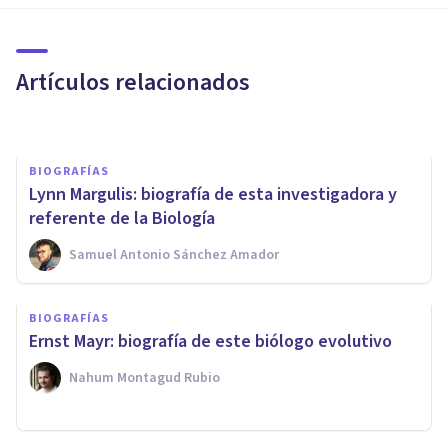
Gregor Mendel: biografía del
padre de la genética moderna
Artículos relacionados
Grecia Guzmán Martínez
BIOGRAFÍAS
Lynn Margulis: biografía de esta investigadora y
referente de la Biología
Samuel Antonio Sánchez Amador
BIOGRAFÍAS
BIOGRAFÍAS
Sewall Wright: biografía de
Ernst Mayr: biografía de este biólogo evolutivo
este genetista estadounidense
Nahum Montagud Rubio
Luis Martínez-Casasola Hernández