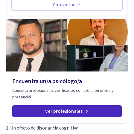
bienestar. Trabajo desde un enfoque integrativo que combina
Contactar
psicoanálisis, terapia somática y de trauma, psicología
corporal, Mentalization Based Therapy (MBT), hipnoterapia y
respiración neurodinámica, integrando actualmente la
Psicología Analítica Junguiana. Mi abordaje también incorpora
perspectivas interculturales, ecopsicología y el trabajo
simbólico con el inconsciente, entendiendo que cada
proceso terapéutico es único y requiere una mirada
personalizada.
Encuentra un/a psicólogo/a
Consulta profesionales verificados con atención online y
presencial.
Ver profesionales
1. Un efecto de disonancia cognitiva.