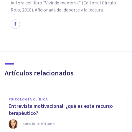
Autora del libro "Vivir de memoria" (Editorial Círculo
Rojo, 2018). Aficionada del deporte y la lectura.
PSICOLOGÍA CLÍNICA
Patología dual: causas y
tratamientos y trastornos
asociados
Artículos relacionados
Isabel Rovira Salvador
PSICOLOGÍA CLÍNICA
Entrevista motivacional: ¿qué es este recurso
terapéutico?
Laura Ruiz Mitjana