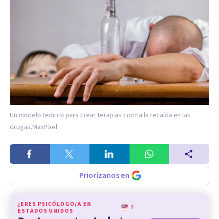
Un modelo teórico para crear terapias contra la recaída en las
drogas.
MaxPixel
Priorízanos en
¿ERES PSICÓLOGO/A EN
?
ESTADOS UNIDOS