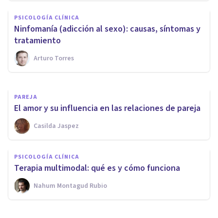
DROGAS Y ADICCIONES
PSICOLOGÍA CLÍNICA
¿Cómo es el proceso de
Ninfomanía (adicción al sexo): causas, síntomas y
desintoxicación de la cocaína?
tratamiento
Arturo Torres
Clínicas Cita
PAREJA
El amor y su influencia en las relaciones de pareja
Casilda Jaspez
PSICOLOGÍA CLÍNICA
Terapia multimodal: qué es y cómo funciona
Nahum Montagud Rubio