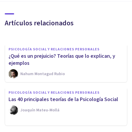
Atribución: encasillando a las
personas
Artículos relacionados
Adrián Triglia
PSICOLOGÍA SOCIAL Y RELACIONES PERSONALES
¿Qué es un prejuicio? Teorías que lo explican, y
ejemplos
Nahum Montagud Rubio
PSICOLOGÍA SOCIAL Y RELACIONES PERSONALES
​Teoría del Mundo Justo:
PSICOLOGÍA SOCIAL Y RELACIONES PERSONALES
¿tenemos lo que nos
Las 40 principales teorías de la Psicología Social
merecemos?
Joaquín Mateu-Mollá
Joaquín Macedo