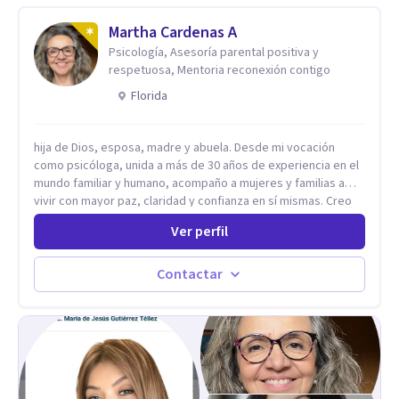
Martha Cardenas A
Psicología, Asesoría parental positiva y
respetuosa, Mentoria reconexión contigo
Florida
hija de Dios, esposa, madre y abuela. Desde mi vocación
como psicóloga, unida a más de 30 años de experiencia en el
mundo familiar y humano, acompaño a mujeres y familias a
vivir con mayor paz, claridad y confianza en sí mismas. Creo
profundamente que la vida está hecha de etapas, y que cada
Ver perfil
ciclo —personal, emocional, espiritual y familiar— trae
oportunidades de crecimiento. Por eso utilizo una
combinación de psicología positiva, enfoque humanista,
Contactar
herramientas contemporáneas de bienestar mental y
espiritualidad, para que puedas recorrer tu propio camino
sintiéndote sostenida, acompañada y más segura de quién
eres. Mi misión es ayudarte a ordenar tu mundo interior, sanar
lo que aún pesa, fortalecer tu autoestima, transformar la
relación contigo misma y con quienes amas, y enseñarte
herramientas prácticas para navegar la vida familiar con amor,