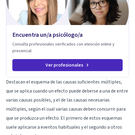
límites sanos, serenidad y propósito. Trabajo desde una
mirada integral donde la mente, las emociones, la historia
familiar y la fe se encuentran para crear procesos
terapéuticos transformadores, cálidos y profundamente
humanos. Te acompaño a encontrar claridad, paz y propósito
Encuentra un/a psicólogo/a
en cada etapa de tu vida.
Consulta profesionales verificados con atención online y
presencial.
Ver profesionales
Destacan el esquema de las causas suficientes múltiples,
que se aplica cuando un efecto puede deberse a una de entre
varias causas posibles, y el de las causas necesarias
múltiples, según el cual varias causas deben concurrir para
que se produzca un efecto. El primero de estos esquemas
suele aplicarse a eventos habituales y el segundo a otros