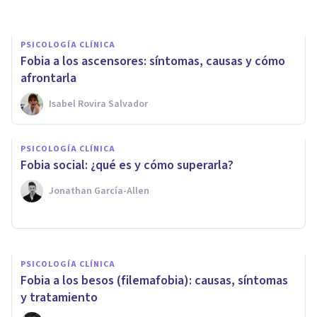
PSICOLOGÍA CLÍNICA
Fobia a los ascensores: síntomas, causas y cómo
afrontarla
Isabel Rovira Salvador
PSICOLOGÍA CLÍNICA
PSICOLOGÍA CLÍNICA
Fobia escolar: qué es, síntomas
Fobia social: ¿qué es y cómo superarla?
y causas
Jonathan García-Allen
Bertrand Regader
PSICOLOGÍA CLÍNICA
Fobia a los besos (filemafobia): causas, síntomas
y tratamiento