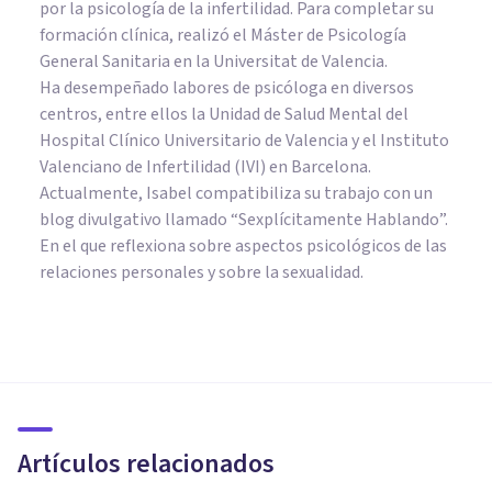
por la psicología de la infertilidad. Para completar su
formación clínica, realizó el Máster de Psicología
General Sanitaria en la Universitat de Valencia.
Ha desempeñado labores de psicóloga en diversos
centros, entre ellos la Unidad de Salud Mental del
Hospital Clínico Universitario de Valencia y el Instituto
Valenciano de Infertilidad (IVI) en Barcelona.
Actualmente, Isabel compatibiliza su trabajo con un
blog divulgativo llamado “Sexplícitamente Hablando”.
En el que reflexiona sobre aspectos psicológicos de las
relaciones personales y sobre la sexualidad.
PSICOLOGÍA CLÍNICA
Fobia a la sangre: síntomas y
causas de la hematofobia
Artículos relacionados
Arturo Torres