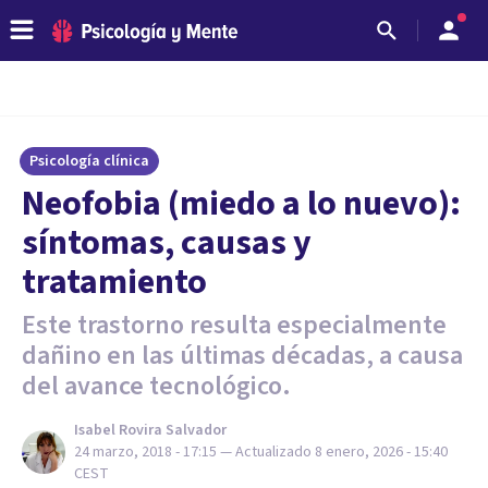
Psicología clínica
Neofobia (miedo a lo nuevo):
síntomas, causas y
tratamiento
Este trastorno resulta especialmente
dañino en las últimas décadas, a causa
del avance tecnológico.
Isabel Rovira Salvador
24 marzo, 2018 - 17:15
— Actualizado
8 enero, 2026 - 15:40
CEST