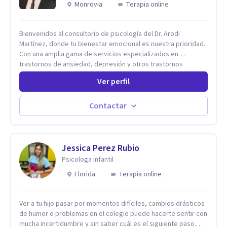
Monrovia
Terapia online
Bienvenidos al consultorio de psicología del Dr. Arodi
Martínez, donde tu bienestar emocional es nuestra prioridad.
Con una amplia gama de servicios especializados en
trastornos de ansiedad, depresión y otros trastornos
emocionales, estamos dedicados a ofrecerte el mejor
Ver perfil
tratamiento para mejorar tu salud mental. En nuestro
consultorio, ofrecemos una variedad de terapias y
tratamientos diseñados para satisfacer tus necesidades
Contactar
específicas: Terapia para Trastornos de Ansiedad y
Depresión: Somos expertos en el tratamiento de la ansiedad
y la depresión, utilizando enfoques basados en evidencia
para ayudarte a recuperar tu bienestar emocional. Terapia
Jessica Perez Rubio
Individual, de Pareja y Familiar: Trabajamos contigo y tus
Psicologa infantil
seres queridos para fortalecer las relaciones y mejorar la
Florida
Terapia online
dinámica familiar. Evaluaciones Psicológicas y Terapias
Especializadas: Terapia cognitivo-conductual Terapia de
apoyo Terapia psicodinámica Terapia enfocada en la solución
Ver a tu hijo pasar por momentos difíciles, cambios drásticos
Terapia de exposición Terapia de juego para niños
de humor o problemas en el colegio puede hacerte sentir con
Tratamiento de Traumas y Trastornos de Estrés
mucha incertidumbre y sin saber cuál es el siguiente paso.
Postraumático: Ofrecemos apoyo psicológico para ayudarte