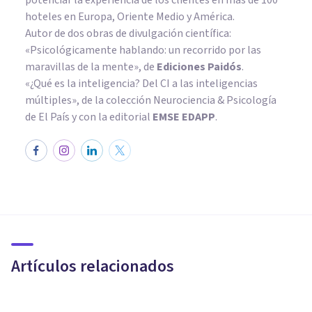
hoteles en Europa, Oriente Medio y América.
Autor de dos obras de divulgación científica:
«Psicológicamente hablando: un recorrido por las
maravillas de la mente»
, de
Ediciones Paidós
.
«¿Qué es la inteligencia? Del CI a las inteligencias
múltiples», de la colección Neurociencia & Psicología
de El País y con la editorial
EMSE EDAPP
.
PSICOLOGÍA CLÍNICA
Terapia de duelo: ayuda
psicológica para afrontar el
adiós
Artículos relacionados
Bertrand Regader