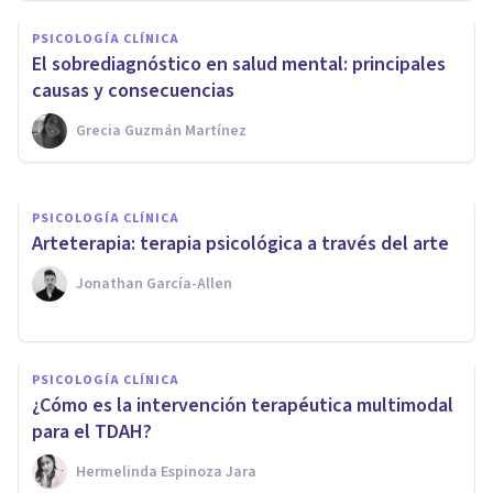
Delfinoterapia: qué es, cómo
PSICOLOGÍA CLÍNICA
funciona, beneficios y
El sobrediagnóstico en salud mental: principales
limitaciones
causas y consecuencias
Grecia Guzmán Martínez
Mario Arrimada
PSICOLOGÍA CLÍNICA
​Arteterapia: terapia psicológica a través del arte
Jonathan García-Allen
PSICOLOGÍA CLÍNICA
¿Cómo es la intervención terapéutica multimodal
para el TDAH?
Hermelinda Espinoza Jara