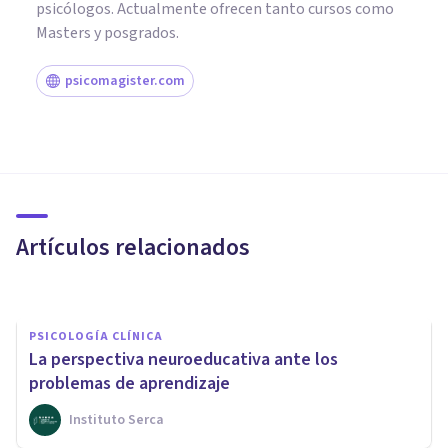
psicólogos. Actualmente ofrecen tanto cursos como
Masters y posgrados.
psicomagister.com
PSICOLOGÍA CLÍNICA
Las 6 principales ramas de la
Logopedia
Artículos relacionados
Francis Castel
PSICOLOGÍA CLÍNICA
La perspectiva neuroeducativa ante los
problemas de aprendizaje
Instituto Serca
PSICOLOGÍA CLÍNICA