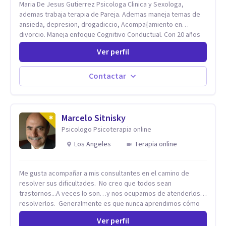
Maria De Jesus Gutierrez Psicologa Clinica y Sexologa,
ademas trabaja terapia de Pareja. Ademas maneja temas de
ansieda, depresion, drogadiccio, Acompa{amiento en
divorcio. Maneja enfoque Cognitivo Conductual. Con 20 años
de experiencia, constantemente capacitandose en las
Ver perfil
diferntes areas de la Salud Mental.
Contactar
Marcelo Sitnisky
Psicologo Psicoterapia online
Los Angeles
Terapia online
Me gusta acompañar a mis consultantes en el camino de
resolver sus dificultades. No creo que todos sean
trastornos...A veces lo son…y nos ocupamos de atenderlos y
resolverlos. Generalmente es que nunca aprendimos cómo
se hace algo, como se resuelve una situación en la vida. No
Ver perfil
sabemos cómo se supera una dificultad. Nadie nos enseñó o