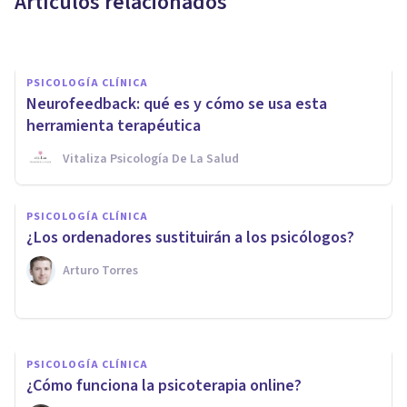
Artículos relacionados
Psicoreg
PSICOLOGÍA CLÍNICA
Neurofeedback: qué es y cómo se usa esta
herramienta terapéutica
Vitaliza Psicología De La Salud
PSICOLOGÍA CLÍNICA
PSICOLOGÍA CLÍNICA
7 respuestas a tus dudas sobre
¿Los ordenadores sustituirán a los psicólogos?
la psicología online
Arturo Torres
Miguel Ángel Rizaldos
PSICOLOGÍA CLÍNICA
¿Cómo funciona la psicoterapia online?