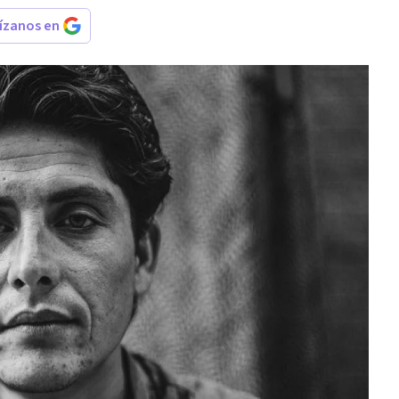
rízanos en