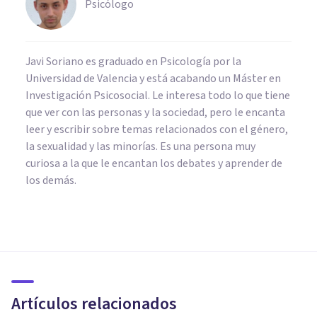
Psicólogo
Javi Soriano es graduado en Psicología por la
Universidad de Valencia y está acabando un Máster en
Investigación Psicosocial. Le interesa todo lo que tiene
que ver con las personas y la sociedad, pero le encanta
leer y escribir sobre temas relacionados con el género,
la sexualidad y las minorías. Es una persona muy
curiosa a la que le encantan los debates y aprender de
los demás.
PSICOLOGÍA CLÍNICA
La extraña relación entre el
Riesgo de Suicidio y los latidos
del corazón
Artículos relacionados
Javi Soriano