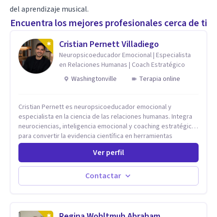
del aprendizaje musical.
Encuentra los mejores profesionales cerca de ti
Cristian Pernett Villadiego
Neuropsicoeducador Emocional | Especialista
en Relaciones Humanas | Coach Estratégico
Washingtonville
Terapia online
Cristian Pernett es neuropsicoeducador emocional y
especialista en la ciencia de las relaciones humanas. Integra
neurociencias, inteligencia emocional y coaching estratégico
para convertir la evidencia científica en herramientas
prácticas que mejoran la forma en que las personas viven,
Ver perfil
aman, lideran y se comunican. Con más de 20 años de
experiencia, acompaña a personas, parejas y líderes en
procesos de desarrollo personal y profesional. Su trabajo se
Contactar
centra en la regulación emocional, las relaciones de pareja, la
comunicación efectiva y el liderazgo consciente. Su
metodología combina psicología contemporánea,
neurociencias y estrategias de cambio basadas en evidencia
Regina Wohltmuh Abraham