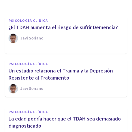
PSICOLOGÍA CLÍNICA
¿El TDAH aumenta el riesgo de sufrir Demencia?
Javi Soriano
PSICOLOGÍA CLÍNICA
Esta parte del Cerebro es el
PSICOLOGÍA CLÍNICA
doble de grande en las
Un estudio relaciona el Trauma y la Depresión
personas con Depresión
Resistente al Tratamiento
Javi Soriano
Javi Soriano
PSICOLOGÍA CLÍNICA
La edad podría hacer que el TDAH sea demasiado
diagnosticado