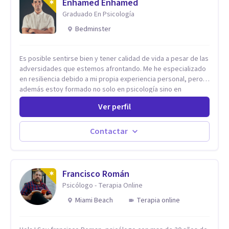
Enhamed Enhamed
Graduado En Psicología
Bedminster
Es posible sentirse bien y tener calidad de vida a pesar de las
adversidades que estemos afrontando. Me he especializado
en resiliencia debido a mi propia experiencia personal, pero
además estoy formado no solo en psicología sino en
coaching y técnicas de alto impacto centradas en: depresión,
Ver perfil
ansiedad y terapia de parejas. Sé que con el plan correcto y
el acompañamiento adecuado todo el mundo puede observar
cambios en menos de 5 sesiones. Mi experiencia profesional
Contactar
me ha demostrado que no importan las dificultades sino las
herramientas y la ayuda que dispongas para afrontarlas
Francisco Román
Psicólogo - Terapia Online
Miami Beach
Terapia online