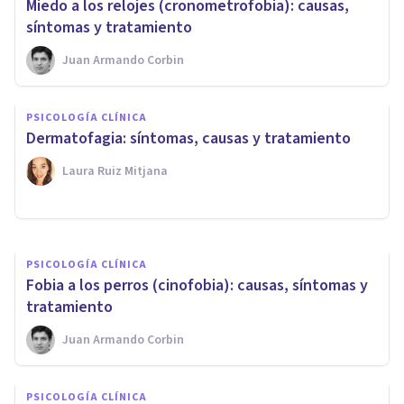
Miedo a los relojes (cronometrofobia): causas,
síntomas y tratamiento
Juan Armando Corbin
PSICOLOGÍA CLÍNICA
PSICOLOGÍA CLÍNICA
Hipnoterapia: en qué consiste
Dermatofagia: síntomas, causas y tratamiento
y cuáles son sus beneficios
Laura Ruiz Mitjana
Psicología Y Mente
PSICOLOGÍA CLÍNICA
Fobia a los perros (cinofobia): causas, síntomas y
tratamiento
Juan Armando Corbin
PSICOLOGÍA CLÍNICA