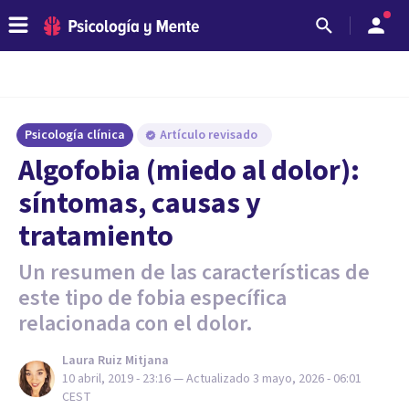
Psicología clínica
Artículo revisado
Algofobia (miedo al dolor):
síntomas, causas y
tratamiento
Un resumen de las características de
este tipo de fobia específica
relacionada con el dolor.
Laura Ruiz Mitjana
10 abril, 2019 - 23:16
— Actualizado
3 mayo, 2026 - 06:01
CEST