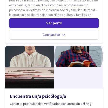
Hola ! Soy francisco Roman, psicólogo con mas de 20 años de
experiencia, tanto en clinica como en acompañamiento
psicosocial a victimas de violencia social y familiar. He tenido
la oportunidad de trabajar con niños adultos y familias en
todos los espacios y esto me ha dado un una variedad de
Ver perfil
aprendizajes que ahora pongo a tu disposicion. En la
actualidad puedo atenderte de manera presencial y/o virtual,
de lunes a sabado. el costo de cada sesión lo acordamos en
Contactar
el primer contacto
Encuentra un/a psicólogo/a
Consulta profesionales verificados con atención online y