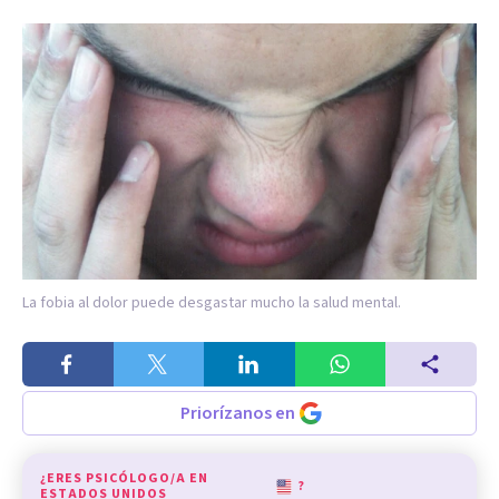
La fobia al dolor puede desgastar mucho la salud mental.
Priorízanos en
¿ERES PSICÓLOGO/A EN
?
ESTADOS UNIDOS