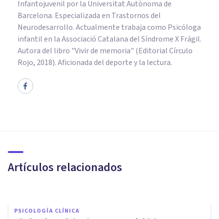
Infantojuvenil por la Universitat Autònoma de
Barcelona. Especializada en Trastornos del
Neurodesarrollo. Actualmente trabaja como Psicóloga
infantil en la Associació Catalana del Síndrome X Frágil.
Autora del libro "Vivir de memoria" (Editorial Círculo
Rojo, 2018). Aficionada del deporte y la lectura.
PSICOLOGÍA CLÍNICA
Ergofobia: causas y
características del miedo al
trabajo
Artículos relacionados
Juan Armando Corbin
PSICOLOGÍA CLÍNICA