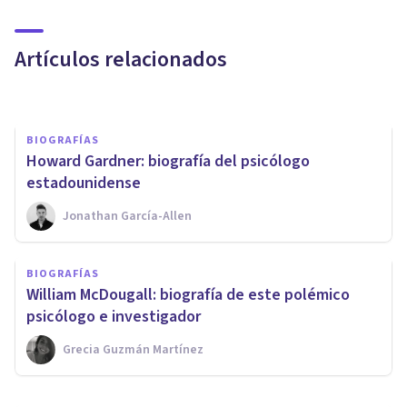
este psicólogo alemán de la
Gestalt
Artículos relacionados
Oscar Castillero Mimenza
BIOGRAFÍAS
Howard Gardner: biografía del psicólogo
estadounidense
Jonathan García-Allen
BIOGRAFÍAS
Hans Eysenck: biografía
BIOGRAFÍAS
resumida de este famoso
William McDougall: biografía de este polémico
psicólogo
psicólogo e investigador
Grecia Guzmán Martínez
Grecia Guzmán Martínez