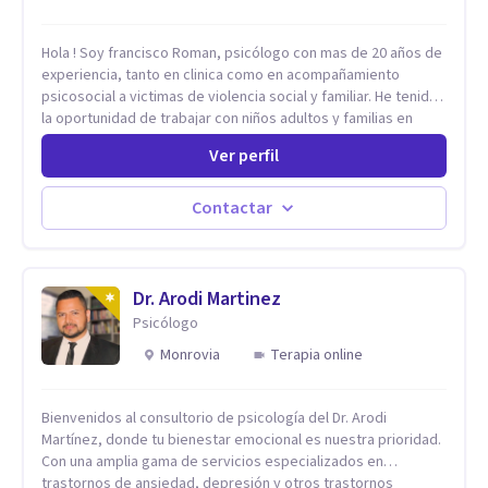
Hola ! Soy francisco Roman, psicólogo con mas de 20 años de
experiencia, tanto en clinica como en acompañamiento
psicosocial a victimas de violencia social y familiar. He tenido
la oportunidad de trabajar con niños adultos y familias en
todos los espacios y esto me ha dado un una variedad de
Ver perfil
aprendizajes que ahora pongo a tu disposicion. En la
actualidad puedo atenderte de manera presencial y/o virtual,
de lunes a sabado. el costo de cada sesión lo acordamos en
Contactar
el primer contacto
Dr. Arodi Martinez
Psicólogo
Monrovia
Terapia online
Bienvenidos al consultorio de psicología del Dr. Arodi
Martínez, donde tu bienestar emocional es nuestra prioridad.
Con una amplia gama de servicios especializados en
trastornos de ansiedad, depresión y otros trastornos