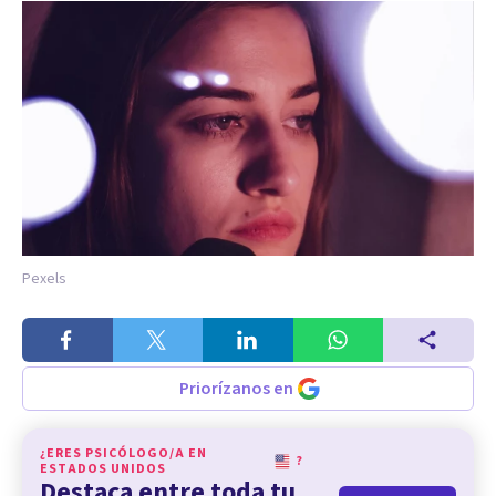
Pexels
Priorízanos en
¿ERES PSICÓLOGO/A EN
?
ESTADOS UNIDOS
Destaca entre toda tu