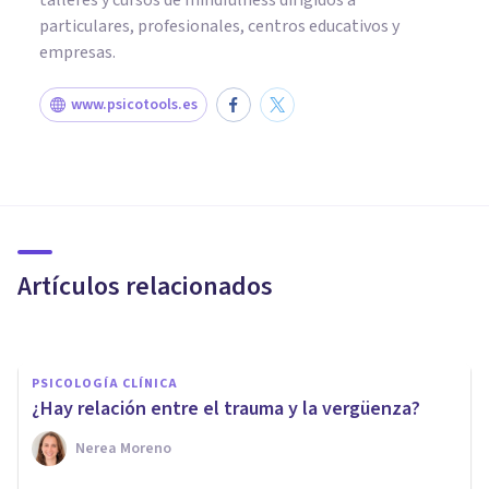
particulares, profesionales, centros educativos y
empresas.
www.psicotools.es
PSICOLOGÍA CLÍNICA
¿Los animales pueden tener
Traumas?
Artículos relacionados
Javi Soriano
PSICOLOGÍA CLÍNICA
¿Hay relación entre el trauma y la vergüenza?
Nerea Moreno
PSICOLOGÍA CLÍNICA