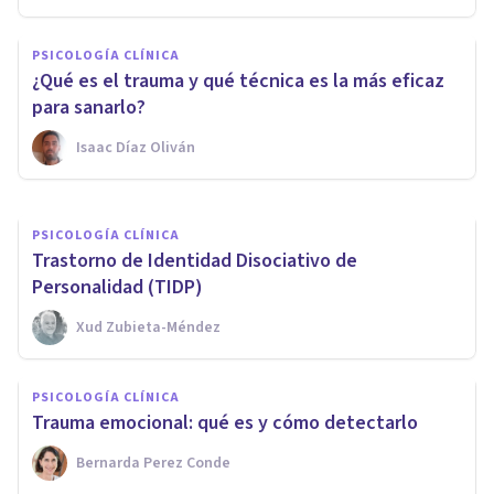
Trauma emocional: ¿qué es y
PSICOLOGÍA CLÍNICA
qué problemas psicológicos
¿Qué es el trauma y qué técnica es la más eficaz
genera?
para sanarlo?
Isaac Díaz Oliván
Ana Carcedo Bao
PSICOLOGÍA CLÍNICA
​Trastorno de Identidad Disociativo de
Personalidad (TIDP)
Xud Zubieta-Méndez
PSICOLOGÍA CLÍNICA
Trauma emocional: qué es y cómo detectarlo
Bernarda Perez Conde