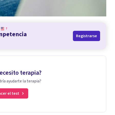
?
ompetencia
Registrarse
ecesito terapia?
ría ayudarte la terapia?
cer el test