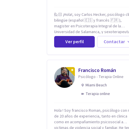
🙋🏻 ¡Hola!, soy Carlos Hecker, psicólogo cl
bilingüe (español 🇪🇸 y francés 🇫🇷 ),
magister en Psicoterapia Integral de la
Universidad de Salamanca, y sexoterapeut
certificado en Francia. Trabajo con person
Ver perfil
Contactar
que sienten que algo en su vida dejó de cal
ansiedad que se desborda, tristeza que no
va, duelos que se alargan, relaciones que
repiten el mismo patrón o preguntas en tor
la sexualidad y la identidad que necesitan u
Francisco Román
espacio seguro para ser habladas. Mi
Psicólogo - Terapia Online
orientación teórica integra una mirada
Humanista-Relacional con Terapia Breve, 
Miami Beach
el modo en que te vinculas ocupa un lugar
Terapia online
central: cómo te relacionas contigo, con la
demás personas y con tu entorno. Además
mi formación en psicoterapia, cuento con
Hola ! Soy francisco Roman, psicólogo con
especialización en sexoterapia, por lo que
de 20 años de experiencia, tanto en clinica
también acompaño temas de salud sexual,
como en acompañamiento psicosocial a
terapia de pareja, diversidad sexual y de
victimas de violencia social y familiar. He t