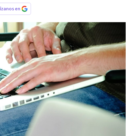
rízanos en