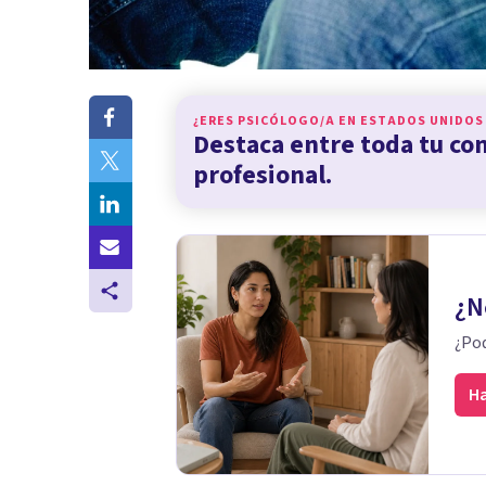
¿ERES PSICÓLOGO/A EN
ESTADOS UNIDOS
Destaca entre toda tu c
profesional.
¿N
¿Pod
Ha