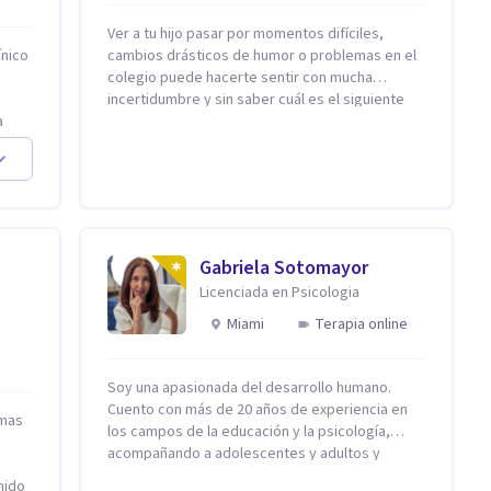
Ver a tu hijo pasar por momentos difíciles,
ínico
cambios drásticos de humor o problemas en el
colegio puede hacerte sentir con mucha
incertidumbre y sin saber cuál es el siguiente
a
paso. Aquí encontrarás un espacio seguro y
as
cálido donde tanto tú como tus hijos se sentirán
zar:
realmente escuchados, comprendidos y
 se
apoyados para recuperar la tranquilidad en
casa. Me especializo en guiar a familias a través
no a
de herramientas prácticas y dinámicas
n
adaptadas a la edad de cada menor, dejando de
Gabriela Sotomayor
lado las etiquetas y los tecnicismos. Mi forma
Licenciada en Psicologia
de trabajar se centra en entender las
donde
emociones que hay detrás del comportamiento,
Miami
Terapia online
ayudándoles a desarrollar la confianza
s
necesaria para superar sus retos y
 de
fortaleciendo la comunicación entre ustedes.
Soy una apasionada del desarrollo humano.
Acompaño a niños y adolescentes que están
Cuento con más de 20 años de experiencia en
 mas
lidiando con la ansiedad, la timidez, la rebeldía o
los campos de la educación y la psicología,
dificultades escolares, así como a padres que
acompañando a adolescentes y adultos y
buscan orientación y pautas claras para educar
familias en procesos orientados al bienestar
enido