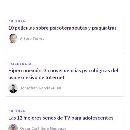
CULTURA
10 películas sobre psicoterapeutas y psiquiatras
Arturo Torres
PSICOLOGÍA SOCIAL Y RELACIONES PERSONALES
​Las relaciones en el ocio
PSICOLOGÍA
nocturno: análisis cultural
Hiperconexión: 3 consecuencias psicológicas del
desde una perspectiva de
uso excesivo de Internet
género
Jonathan García-Allen
Pablo Álvarez Carneros
CULTURA
Las 12 mejores series de TV para adolescentes
Oscar Castillero Mimenza