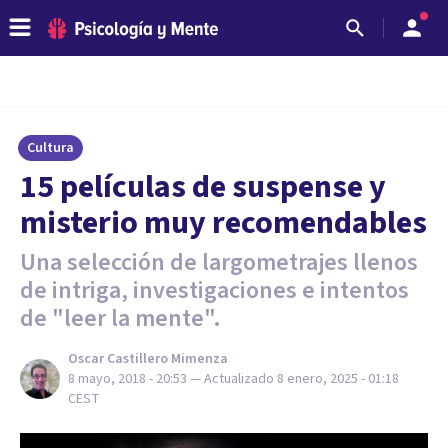
Cultura
15 películas de suspense y
misterio muy recomendables
Una selección de largometrajes llenos
de intriga, investigaciones e intentos
de "leer la mente".
Oscar Castillero Mimenza
8 mayo, 2018 - 20:53
— Actualizado
8 enero, 2025 - 01:18
CEST