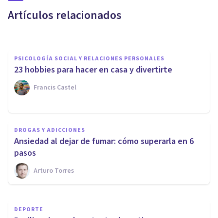
antigua Roma?
Artículos relacionados
Sonia Ruz Comas
PSICOLOGÍA SOCIAL Y RELACIONES PERSONALES
23 hobbies para hacer en casa y divertirte
Francis Castel
PSICOLOGÍA
Cómo liberar la rabia de
DROGAS Y ADICCIONES
manera sana y adecuada: 4
Ansiedad al dejar de fumar: cómo superarla en 6
consejos
pasos
Arturo Torres
Arturo Torres
DEPORTE