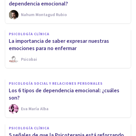
dependencia emocional?
Nahum Montagud Rubio
PSICOLOGÍA EDUCATIVA Y DEL DESARROLLO
Negligencia emocional
PSICOLOGÍA CLÍNICA
infantil: características,
La importancia de saber expresar nuestras
efectos y tratamiento
emociones para no enfermar
Psicobai
Nahum Montagud Rubio
PSICOLOGÍA SOCIAL Y RELACIONES PERSONALES
Los 6 tipos de dependencia emocional: ¿cuáles
son?
Eva María Alba
PSICOLOGÍA CLÍNICA
5 señales de que la Psicoterapia está reforzando