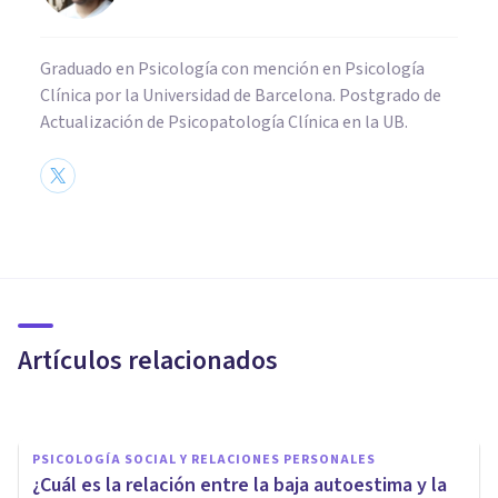
Graduado en Psicología con mención en Psicología
Clínica por la Universidad de Barcelona. Postgrado de
Actualización de Psicopatología Clínica en la UB.
PSICOLOGÍA CLÍNICA
La terapia del reflejo
condicionado de Salter: qué es
y cómo se usa
Artículos relacionados
Laura Ruiz Mitjana
PSICOLOGÍA SOCIAL Y RELACIONES PERSONALES
¿Cuál es la relación entre la baja autoestima y la