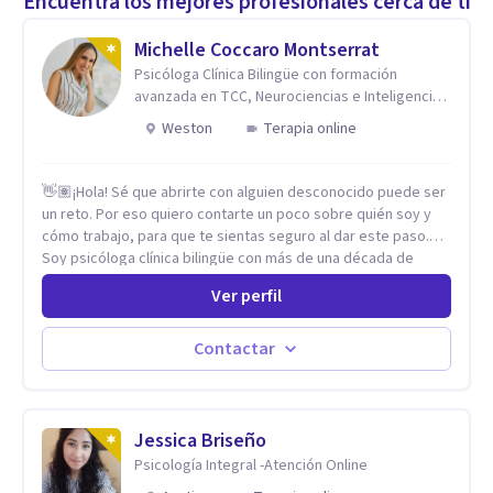
Encuentra los mejores profesionales cerca de ti
Michelle Coccaro Montserrat
Psicóloga Clínica Bilingüe con formación
avanzada en TCC, Neurociencias e Inteligencia
Emocional.
Weston
Terapia online
👋🏽¡Hola! Sé que abrirte con alguien desconocido puede ser
un reto. Por eso quiero contarte un poco sobre quién soy y
cómo trabajo, para que te sientas seguro al dar este paso.
Soy psicóloga clínica bilingüe con más de una década de
experiencia. He dictado conferencias, escrito artículos y
Ver perfil
ejercido como profesora universitaria. Un dato curioso: he
vivido en varios países y conozco de primera mano lo que
significa ser migrante, adaptarse a los cambios y empezar de
Contactar
nuevo.
Jessica Briseño
Psicología Integral -Atención Online