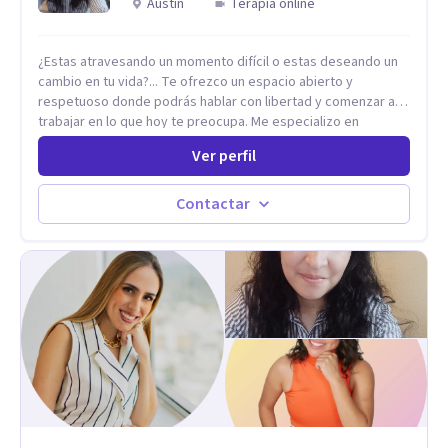
Austin
Terapia online
¿Estas atravesando un momento difícil o estas deseando un
cambio en tu vida?... Te ofrezco un espacio abierto y
respetuoso donde podrás hablar con libertad y comenzar a
trabajar en lo que hoy te preocupa. Me especializo en
Trastornos de Ansiedad y a lo largo de mi experiencia
Ver perfil
profesional he acompañado a muchas Familias y Parejas con
distintas problemáticas como el manejo del estrés,
Autoestima, Gestión de la Ira, Depresión, Retos en la Crianza,
Contactar
Codependencia, Celos, entre otros. Cuento con más de 12
años de experiencia en el área de la Salud mental y he
trabajado en distintos contextos clínicos con niños,
Adolescentes y Adultos