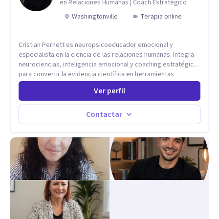
en Relaciones Humanas | Coach Estratégico
Washingtonville
Terapia online
Cristian Pernett es neuropsicoeducador emocional y
especialista en la ciencia de las relaciones humanas. Integra
neurociencias, inteligencia emocional y coaching estratégico
para convertir la evidencia científica en herramientas
prácticas que mejoran la forma en que las personas viven,
Ver perfil
aman, lideran y se comunican. Con más de 20 años de
experiencia, acompaña a personas, parejas y líderes en
procesos de desarrollo personal y profesional. Su trabajo se
Contactar
centra en la regulación emocional, las relaciones de pareja, la
comunicación efectiva y el liderazgo consciente. Su
metodología combina psicología contemporánea,
neurociencias y estrategias de cambio basadas en evidencia
para fortalecer la autoestima, desarrollar habilidades
socioemocionales y promover cambios sostenibles. Como
divulgador científico, acerca la psicología y las neurociencias
a la vida cotidiana mediante contenidos claros, rigurosos y
aplicables, con el propósito de impulsar un bienestar integral.