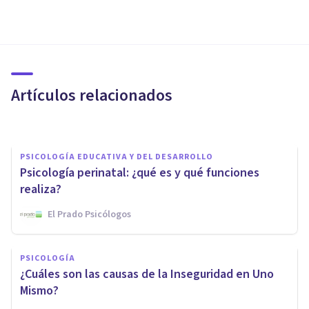
PSICOLOGÍA EDUCATIVA Y DEL DESARROLLO
Vuelta al cole y COVID:
consecuencias psicológicas en
los niños
Artículos relacionados
Cribecca
PSICOLOGÍA EDUCATIVA Y DEL DESARROLLO
Psicología perinatal: ¿qué es y qué funciones
realiza?
El Prado Psicólogos
PSICOLOGÍA CLÍNICA
PSICOLOGÍA
¿Qué es la Evitación Patológica
¿Cuáles son las causas de la Inseguridad en Uno
de la Demanda?
Mismo?