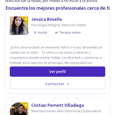
reacción fue la huida, por miedo a no estar a la altura.
Encuentra los mejores profesionales cerca de ti
Jessica Briseño
Psicología Integral -Atención Online
Austin
Terapia online
¿Estas atravesando un momento difícil o estas deseando un
cambio en tu vida?... Te ofrezco un espacio abierto y
respetuoso donde podrás hablar con libertad y comenzar a
trabajar en lo que hoy te preocupa. Me especializo en
Trastornos de Ansiedad y a lo largo de mi experiencia
Ver perfil
profesional he acompañado a muchas Familias y Parejas con
distintas problemáticas como el manejo del estrés,
Autoestima, Gestión de la Ira, Depresión, Retos en la Crianza,
Contactar
Codependencia, Celos, entre otros. Cuento con más de 12
años de experiencia en el área de la Salud mental y he
trabajado en distintos contextos clínicos con niños,
Adolescentes y Adultos
Cristian Pernett Villadiego
Neuropsicoeducador Emocional | Especialista