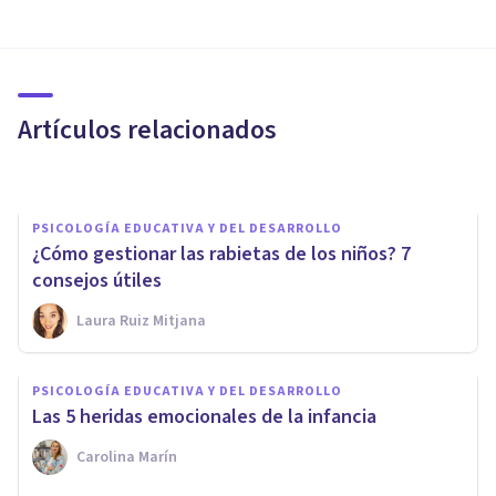
PSICOLOGÍA EDUCATIVA Y DEL DESARROLLO
Cómo tener más paciencia con
tus hijos: 9 consejos útiles
Artículos relacionados
Arturo Torres
PSICOLOGÍA EDUCATIVA Y DEL DESARROLLO
¿Cómo gestionar las rabietas de los niños? 7
consejos útiles
Laura Ruiz Mitjana
PSICOLOGÍA EDUCATIVA Y DEL DESARROLLO
Rivalidad entre hermanos:
PSICOLOGÍA EDUCATIVA Y DEL DESARROLLO
posibles causas y qué hacer
Las 5 heridas emocionales de la infancia
desde la crianza
Carolina Marín
Erin Sánchez