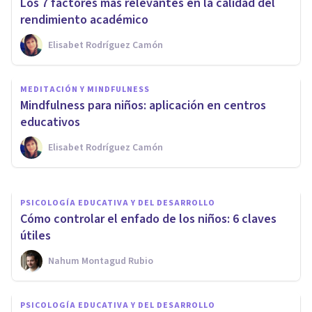
Los 7 factores más relevantes en la calidad del
rendimiento académico
Elisabet Rodríguez Camón
PSICOLOGÍA SOCIAL Y RELACIONES PERSONALES
MEDITACIÓN Y MINDFULNESS
Integración familiar: qué es y
Mindfulness para niños: aplicación en centros
por qué es necesaria
educativos
Elisabet Rodríguez Camón
Oscar Castillero Mimenza
PSICOLOGÍA EDUCATIVA Y DEL DESARROLLO
Cómo controlar el enfado de los niños: 6 claves
útiles
Nahum Montagud Rubio
PSICOLOGÍA EDUCATIVA Y DEL DESARROLLO