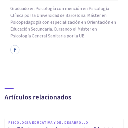
Graduado en Psicología con mención en Psicología
Clínica por la Universidad de Barcelona. Máster en
Psicopedagogía con especialización en Orientación en
Educación Secundaria. Cursando el Máster en
Psicología General Sanitaria por la UB.
MEDITACIÓN Y MINDFULNESS
Mindfulness en jóvenes: ¿es
realmente eficaz?
Artículos relacionados
Elisabet Rodríguez Camón
PSICOLOGÍA EDUCATIVA Y DEL DESARROLLO