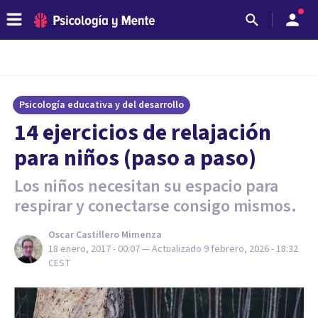
Psicología educativa y del desarrollo
14 ejercicios de relajación
para niños (paso a paso)
Los niños necesitan su espacio para
respirar y conectarse consigo mismos.
Oscar Castillero Mimenza
18 enero, 2017 - 00:07
— Actualizado
9 febrero, 2026 - 18:32
CEST