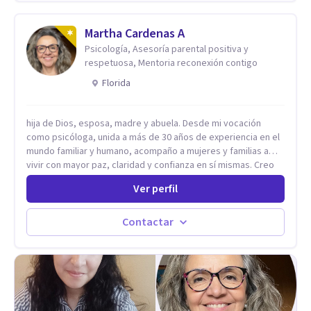
años de experiencia en el área de la Salud mental y he
trabajado en distintos contextos clínicos con niños,
Adolescentes y Adultos
Martha Cardenas A
Psicología, Asesoría parental positiva y
respetuosa, Mentoria reconexión contigo
Florida
hija de Dios, esposa, madre y abuela. Desde mi vocación
como psicóloga, unida a más de 30 años de experiencia en el
mundo familiar y humano, acompaño a mujeres y familias a
vivir con mayor paz, claridad y confianza en sí mismas. Creo
profundamente que la vida está hecha de etapas, y que cada
Ver perfil
ciclo —personal, emocional, espiritual y familiar— trae
oportunidades de crecimiento. Por eso utilizo una
combinación de psicología positiva, enfoque humanista,
Contactar
herramientas contemporáneas de bienestar mental y
espiritualidad, para que puedas recorrer tu propio camino
sintiéndote sostenida, acompañada y más segura de quién
eres. Mi misión es ayudarte a ordenar tu mundo interior, sanar
lo que aún pesa, fortalecer tu autoestima, transformar la
relación contigo misma y con quienes amas, y enseñarte