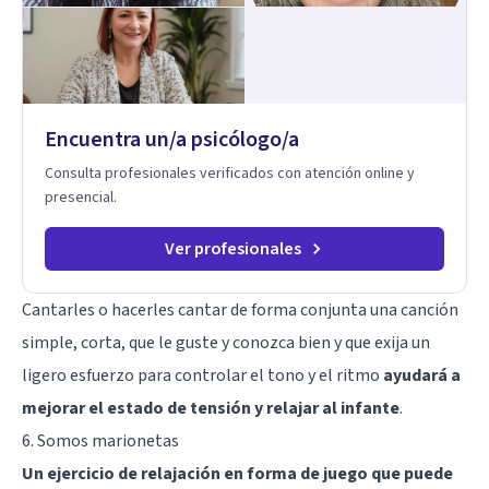
herramientas prácticas para navegar la vida familiar con amor,
límites sanos, serenidad y propósito. Trabajo desde una
mirada integral donde la mente, las emociones, la historia
familiar y la fe se encuentran para crear procesos
terapéuticos transformadores, cálidos y profundamente
humanos. Te acompaño a encontrar claridad, paz y propósito
Encuentra un/a psicólogo/a
en cada etapa de tu vida.
Consulta profesionales verificados con atención online y
presencial.
Ver profesionales
Cantarles o hacerles cantar de forma conjunta una canción
simple, corta, que le guste y conozca bien y que exija un
ligero esfuerzo para controlar el tono y el ritmo
ayudará a
mejorar el estado de tensión y relajar al infante
.
6. Somos marionetas
Un ejercicio de relajación en forma de juego que puede