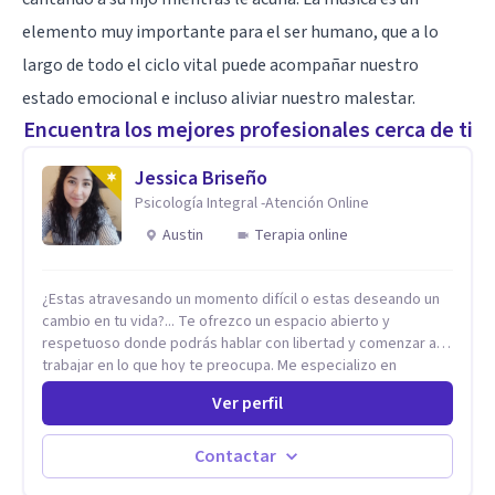
elemento muy importante para el ser humano, que a lo
largo de todo el ciclo vital puede acompañar nuestro
estado emocional e incluso aliviar nuestro malestar.
Encuentra los mejores profesionales cerca de ti
Jessica Briseño
Psicología Integral -Atención Online
Austin
Terapia online
¿Estas atravesando un momento difícil o estas deseando un
cambio en tu vida?... Te ofrezco un espacio abierto y
respetuoso donde podrás hablar con libertad y comenzar a
trabajar en lo que hoy te preocupa. Me especializo en
Trastornos de Ansiedad y a lo largo de mi experiencia
Ver perfil
profesional he acompañado a muchas Familias y Parejas con
distintas problemáticas como el manejo del estrés,
Autoestima, Gestión de la Ira, Depresión, Retos en la Crianza,
Contactar
Codependencia, Celos, entre otros. Cuento con más de 12