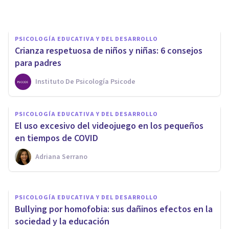
Carolina Marín
PSICOLOGÍA EDUCATIVA Y DEL DESARROLLO
Crianza respetuosa de niños y niñas: 6 consejos
para padres
Instituto De Psicología Psicode
PSICOLOGÍA EDUCATIVA Y DEL DESARROLLO
PSICOLOGÍA EDUCATIVA Y DEL DESARROLLO
Ser niño en la sociedad actual:
El uso excesivo del videojuego en los pequeños
mitos sobre la infancia
en tiempos de COVID
Adriana Serrano
Elisabet Rodríguez Camón
PSICOLOGÍA EDUCATIVA Y DEL DESARROLLO
Bullying por homofobia: sus dañinos efectos en la
sociedad y la educación