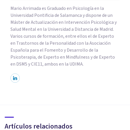
Mario Arrimada es Graduado en Psicología en la
Universidad Pontificia de Salamanca y dispone de un
Máster de Actualización en Intervención Psicológica y
Salud Mental en la Universidad a Distancia de Madrid.
Varios cursos de formación, entre ellos el de Experto
en Trastornos de la Personalidad con la Asociación
Española para el Fomento y Desarrollo de la
Psicoterapia, de Experto en Mindfulness y de Experto
en DSM5 y CIE11, ambos en la UDIMA.
PSICOLOGÍA EDUCATIVA Y DEL DESARROLLO
¿Cómo educar a tus hijos en los
límites?
Artículos relacionados