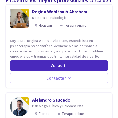
Encuentra los mejores profesionales cerca de ti
Regina Wohltmuh Abraham
Doctora en Psicología
Houston
Terapia online
Soy la Dra. Regina Wolmuth Abraham, especialista en
psicoterapia psicoanalítica. Acompaño a las personas a
conocerse profundamente y a superar conflictos, problemas
emocionales y traumas que limitan su calidad de vida. He
trabajado en reconocidas instituciones como el Hospital
Ver perfil
Psiquiátrico San Rafael, Instituto Psiquiátrico MENDAO, San
Bernardino, Hospital Psiquiátrico Infantil y el Centro de
Integración Juvenil. Además, tuve el privilegio de colaborar
Contactar
en comunidades como Olivar del Conde y Xochimilco, lo que
me permitió conocer diversas realidades y necesidades.
Alejandro Saucedo
Psicólogo Clínico y Psicoanalista
Florida
Terapia online