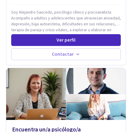
Soy Alejandro Saucedo, psicólogo clínico y psicoanalista.
Acompaño a adultos y adolescentes que atraviesan ansiedad,
depresión, baja autoestima, dificultades en sus relaciones,
terapia de pareja y crisis vitales, a explorar y elaborar en
profundidad los conflictos internos que generan malestar en
Ver perfil
su presente. A través del proceso psicoanalítico de
autoconocimiento y análisis, es posible acceder a las
historias personales, elaborar las experiencias del pasado y
Contactar
resignificarlas, liberando su influencia para construir un futuro
con mayor libertad y autenticidad. La terapia psicoanalítica
crea un espacio de verbalización libre y sin filtros. A través de
esta conversación abierta y del trabajo analítico conjunto, se
exploran las vivencias que aún condicionan el presente, se les
otorga un nuevo sentido y se transforma su impacto
emocional. De esta forma, los pacientes logran mayor
claridad sobre sí mismos, reducen significativamente su
sufrimiento y alcanzan cambios profundos y duraderos en su
vida y relaciones personales.
Encuentra un/a psicólogo/a