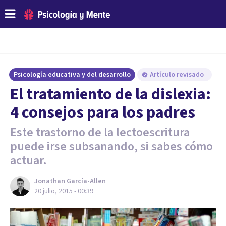
Psicología educativa y del desarrollo
Artículo revisado
El tratamiento de la dislexia:
4 consejos para los padres
Este trastorno de la lectoescritura
puede irse subsanando, si sabes cómo
actuar.
Jonathan García-Allen
20 julio, 2015 - 00:39