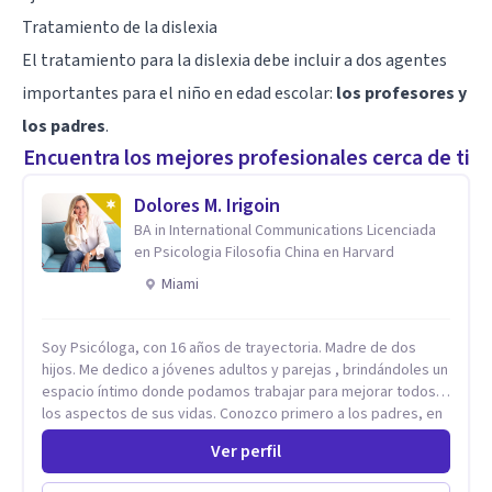
Tratamiento de la dislexia
El tratamiento para la dislexia debe incluir a dos agentes
importantes para el niño en edad escolar:
los profesores y
los padres
.
Encuentra los mejores profesionales cerca de ti
Dolores M. Irigoin
BA in International Communications Licenciada
en Psicologia Filosofia China en Harvard
Miami
Soy Psicóloga, con 16 años de trayectoria. Madre de dos
hijos. Me dedico a jóvenes adultos y parejas , brindándoles un
espacio íntimo donde podamos trabajar para mejorar todos
los aspectos de sus vidas. Conozco primero a los padres, en
el caso de niños u adolescentes, para luego seguir la terapia
Ver perfil
con sus hijos, apuntalándolos en su futuro personal,
universitario y profesional, siempre conteniendo