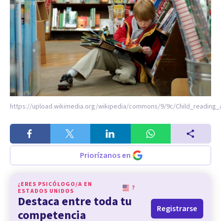
https://upload.wikimedia.org/wikipedia/commons/9/9c/Child_reading_
Priorízanos en
¿ERES PSICÓLOGO/A EN
?
ESTADOS UNIDOS
Destaca entre toda tu
Registrarse
competencia