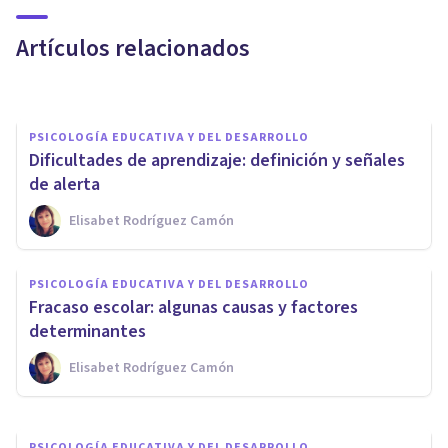
matemáticas
Artículos relacionados
Bertrand Regader
PSICOLOGÍA EDUCATIVA Y DEL DESARROLLO
Dificultades de aprendizaje: definición y señales
de alerta
Elisabet Rodríguez Camón
PSICOLOGÍA EDUCATIVA Y DEL DESARROLLO
PSICOLOGÍA EDUCATIVA Y DEL DESARROLLO
7 actividades para niños con
Fracaso escolar: algunas causas y factores
dislexia
determinantes
Elisabet Rodríguez Camón
Andrés Carrillo
PSICOLOGÍA EDUCATIVA Y DEL DESARROLLO