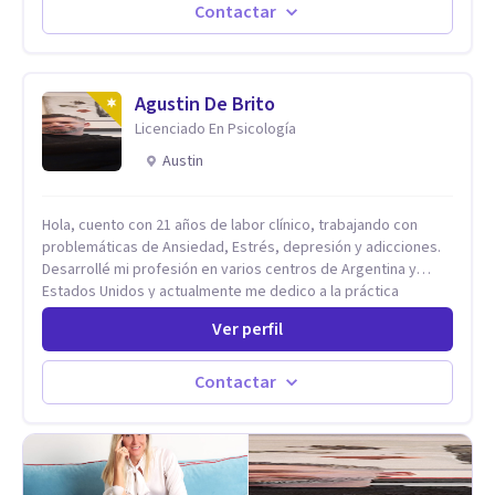
paralelamente a los padres y brindándoles un espacio de
Contactar
seguridad. Hago terapia de pareja y adultos con método
integrativo. Más información en: intherapy.today
Agustin De Brito
Licenciado En Psicología
Austin
Hola, cuento con 21 años de labor clínico, trabajando con
problemáticas de Ansiedad, Estrés, depresión y adicciones.
Desarrollé mi profesión en varios centros de Argentina y
Estados Unidos y actualmente me dedico a la práctica
privada. Utilizo terapias cognitivas conductuales basadas en
Ver perfil
evidencia científica con comprobados resultados. Los
objetivos terapéuticos están centrados en brindar
herramientas concretas para el cambio, que permitan
Contactar
desarrollar nuevas habilidades y estrategias basadas en la
salud y calidad de vida.