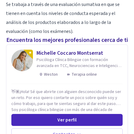
Se trabaja a través de una evaluación sumativa en que se
tienen en cuenta los niveles de conducta esperada y el
análisis de los productos elaborados a lo largo de la
evaluación (como los exámenes).
Encuentra los mejores profesionales cerca de ti
Michelle Coccaro Montserrat
Psicóloga Clínica Bilingüe con formación
avanzada en TCC, Neurociencias e Inteligencia
Emocional.
Weston
Terapia online
👋🏽¡Hola! Sé que abrirte con alguien desconocido puede ser
un reto. Por eso quiero contarte un poco sobre quién soy y
cómo trabajo, para que te sientas seguro al dar este paso.
Soy psicóloga clínica bilingüe con más de una década de
experiencia. He dictado conferencias, escrito artículos y
Ver perfil
ejercido como profesora universitaria. Un dato curioso: he
vivido en varios países y conozco de primera mano lo que
significa ser migrante, adaptarse a los cambios y empezar de