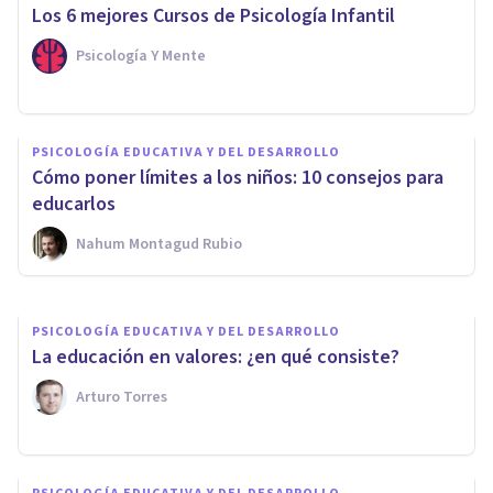
Los 6 mejores Cursos de Psicología Infantil
Psicología Y Mente
PSICOLOGÍA EDUCATIVA Y DEL DESARROLLO
Cómo educar las emociones de
PSICOLOGÍA EDUCATIVA Y DEL DESARROLLO
los niños, en 3 claves (y
Cómo poner límites a los niños: 10 consejos para
beneficios)
educarlos
Nahum Montagud Rubio
Bertrand Regader
PSICOLOGÍA EDUCATIVA Y DEL DESARROLLO
​La educación en valores: ¿en qué consiste?
Arturo Torres