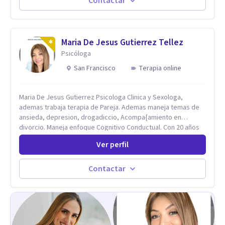
Contactar
nuevo.
Maria De Jesus Gutierrez Tellez
Psicóloga
San Francisco
Terapia online
Maria De Jesus Gutierrez Psicologa Clinica y Sexologa,
ademas trabaja terapia de Pareja. Ademas maneja temas de
ansieda, depresion, drogadiccio, Acompa{amiento en
divorcio. Maneja enfoque Cognitivo Conductual. Con 20 años
de experiencia, constantemente capacitandose en las
Ver perfil
diferntes areas de la Salud Mental.
Contactar