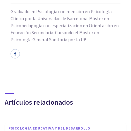
Graduado en Psicología con mención en Psicología
Clínica por la Universidad de Barcelona. Máster en
Psicopedagogía con especialización en Orientación en
Educación Secundaria. Cursando el Máster en
Psicología General Sanitaria por la UB.
PSICOLOGÍA EDUCATIVA Y DEL DESARROLLO
La Teoría Sociocultural de Lev
Vygotsky
Artículos relacionados
Bertrand Regader
PSICOLOGÍA EDUCATIVA Y DEL DESARROLLO