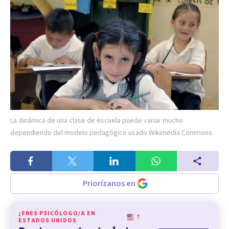
La dinámica de una clase de escuela puede variar mucho
dependiendo del modelo pedagógico usado.
Wikimedia Commons.
Priorízanos en
¿ERES PSICÓLOGO/A EN
?
ESTADOS UNIDOS