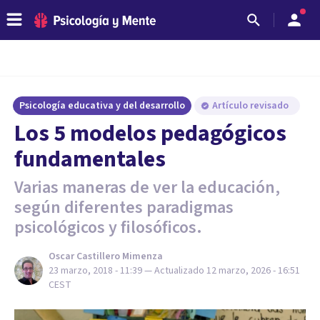
Psicología educativa y del desarrollo
Artículo revisado
Los 5 modelos pedagógicos
fundamentales
Varias maneras de ver la educación,
según diferentes paradigmas
psicológicos y filosóficos.
Oscar Castillero Mimenza
23 marzo, 2018 - 11:39
— Actualizado
12 marzo, 2026 - 16:51
CEST