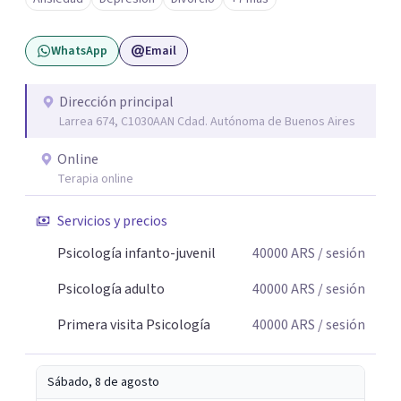
duelos, crisis vitales, padecimientos subjetivos y otros
modos de malestar. La práctica analítica propone un
WhatsApp
Email
espacio de palabra donde cada sujeto pueda interrogar
aquello que le genera sufrimiento, apostando a la
construcción de una respuesta singular frente a su
Dirección principal
Larrea 674, C1030AAN Cdad. Autónoma de Buenos Aires
malestar.
Online
Terapia online
Servicios y precios
Psicología infanto-juvenil
40000
ARS
/ sesión
Psicología adulto
40000
ARS
/ sesión
Primera visita Psicología
40000
ARS
/ sesión
Sábado, 8 de agosto