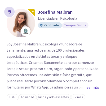
9
Josefina Malbran
Licenciada en Psicología
Verificado
Terapia Online
Soy Josefina Malbrán, psicóloga y fundadora de
Sanamente, una red de más de 100 profesionales
especializados en distintas áreas y enfoques
terapéuticos. Creamos Sanamente para que comenzar
terapia sea un proceso claro, organizado y personalizado.
Por eso ofrecemos una admisión clínica gratuita, que
puede realizarse por videollamada o completando un
formulario por WhatsApp. La admisión es un primer
leer más
espacio de orientación profesional donde escuchamos tu
TDAH
Ansiedad
Niños y adolescentes
+7 más
motivo de consulta y evaluamos qué terapeuta es el más
adecuado según tu edad, necesidad, disponibilidad horaria