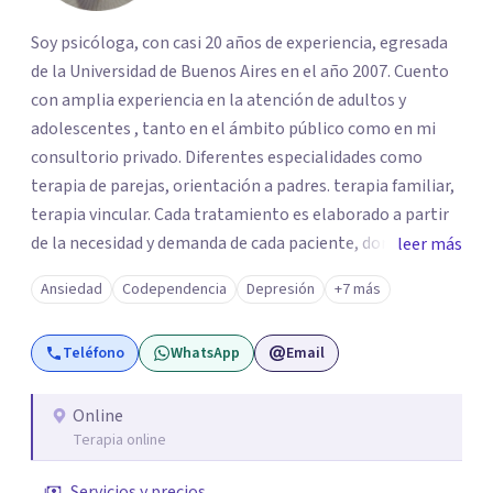
Soy psicóloga, con casi 20 años de experiencia, egresada
de la Universidad de Buenos Aires en el año 2007. Cuento
con amplia experiencia en la atención de adultos y
adolescentes , tanto en el ámbito público como en mi
consultorio privado. Diferentes especialidades como
terapia de parejas, orientación a padres. terapia familiar,
terapia vincular. Cada tratamiento es elaborado a partir
de la necesidad y demanda de cada paciente, donde
leer más
ambos vamos ejercer un papel activo en la orientación de
Ansiedad
Codependencia
Depresión
+7 más
la terapia. Para ello utilizo recursos técnicos amplios y
flexibles, adaptados al momento y problemática de cada
Teléfono
WhatsApp
Email
persona.
Online
Terapia online
Servicios y precios