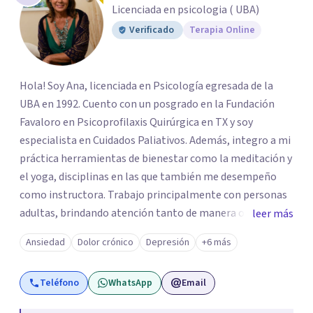
Licenciada en psicologia ( UBA)
Verificado
Terapia Online
Hola! Soy Ana, licenciada en Psicología egresada de la
UBA en 1992. Cuento con un posgrado en la Fundación
Favaloro en Psicoprofilaxis Quirúrgica en TX y soy
especialista en Cuidados Paliativos. Además, integro a mi
práctica herramientas de bienestar como la meditación y
el yoga, disciplinas en las que también me desempeño
como instructora. Trabajo principalmente con personas
adultas, brindando atención tanto de manera online
leer más
como en el consultorio, adaptándome a las necesidades
Ansiedad
Dolor crónico
Depresión
+6 más
de cada paciente. Acompaño procesos vinculados a la
ansiedad, la depresión, el estrés, el duelo, el dolor crónico
Teléfono
WhatsApp
Email
y distintos momentos vitales que requieren contención,
escucha y orientación profesional.