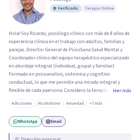
Verificado
Terapia Online
Hola! Soy Ricardo, psicólogo clínico con más de 8 años de
experiencia clínica en el trabajo con adultos, familias y
parejas. Director General de PsicoSana Salud Mental y
Coordinador clínico del equipo terapéutico especializado
en abordaje integral (individual, grupal y familiar).
Formado en psicoanalisis, sistemica y cognitivo
conductual, lo que me permite una mirada integral y
flexible de cada paersona. Considero la terapia como un
leer más
espacio de escucha, construcción y transformación,
Adicciones
Alcoholismo
Ansiedad
+7 más
adpatando el contexto de cada persona para ayudarla de
la mejor manera posible.
WhatsApp
Email
Dirección principal