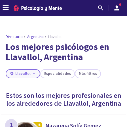
Directorio
Argentina
Llavallol
ENCONTRAR MI TERAPEUTA
¿Necesitas ayuda para encontrar el
Los mejores psicólogos en
psicólogo adecuado?
Llavallol, Argentina
Responde a unas breves preguntas y te ofreceremos
los profesionales que más se ajustan a tus
necesidades.
Llavallol
Especialidades
Más filtros
Responder cuestionario
Estos son los mejores profesionales en
los alrededores de
Llavallol
,
Argentina
1
Nazarena Sofía Gomez