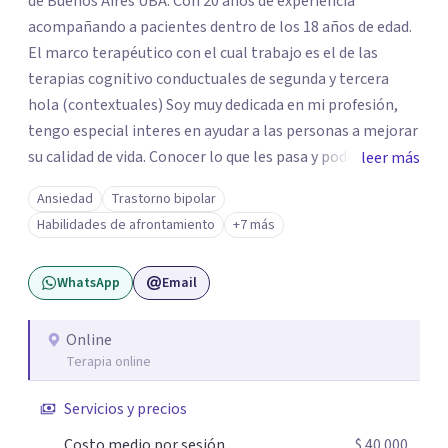
de Buenos Aires UBA. Con 20 años de experiencia
acompañando a pacientes dentro de los 18 años de edad.
El marco terapéutico con el cual trabajo es el de las
terapias cognitivo conductuales de segunda y tercera
hola (contextuales) Soy muy dedicada en mi profesión,
tengo especial interes en ayudar a las personas a mejorar
su calidad de vida. Conocer lo que les pasa y poder trabajar
leer más
en ello brindando las herramientas necesarias. Hay
Ansiedad
Trastorno bipolar
momentos en la vida por los cuales atravezamos por
Habilidades de afrontamiento
+7 más
estados de ansiedad, depresión o estrés, es alli donde no
encontramos o nos parece no tener recursos para
WhatsApp
Email
afrontarlos, pareciera que no hay salida. Dentro de esta
línea y para estos casos la terapia cognitiva conductual
es la que ha presentado mayores evidencias epíricas en la
Online
Terapia online
solución de estos cuadros con resultados muy buenos y
duraderos. Por tanto si hay salida y estoy aqui para
Servicios y precios
acompañarte. Si estás buscando un espacio de
acompañamiento profesional en español, escríbeme y
Costo medio por sesión
$ 40.000