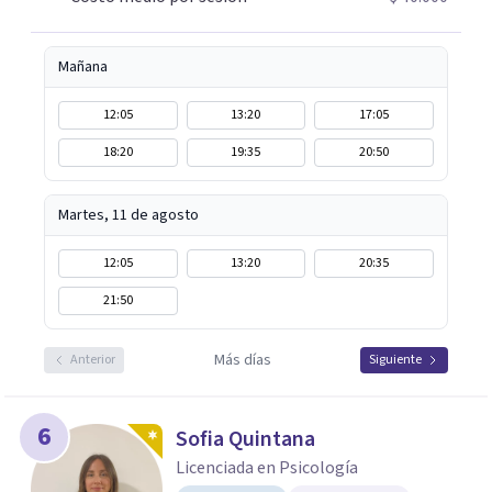
damos el primer paso juntos.
Mañana
12:05
13:20
17:05
18:20
19:35
20:50
Martes, 11 de agosto
12:05
13:20
20:35
21:50
Más días
Anterior
Siguiente
6
Sofia Quintana
Licenciada en Psicología