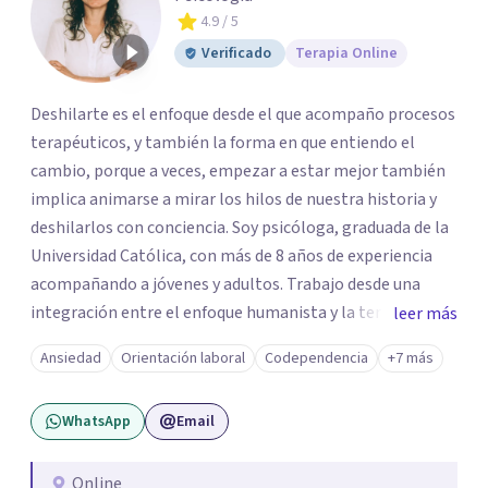
4.9
/ 5
Verificado
Terapia Online
Deshilarte es el enfoque desde el que acompaño procesos
terapéuticos, y también la forma en que entiendo el
cambio, porque a veces, empezar a estar mejor también
implica animarse a mirar los hilos de nuestra historia y
deshilarlos con conciencia. Soy psicóloga, graduada de la
Universidad Católica, con más de 8 años de experiencia
acompañando a jóvenes y adultos. Trabajo desde una
integración entre el enfoque humanista y la terapia
leer más
cognitivo-conductual (TCC), combinando una escucha
Ansiedad
Orientación laboral
Codependencia
+7 más
profunda, empática y sin juicios, con herramientas con
herramientas psicológicas que ayudan a reconocer
WhatsApp
Email
patrones, resignificar experiencias y construir cambios
posibles. En el espacio terapéutico, el objetivo es que
puedas no solo sentirte escuchado/a, sino también
Online