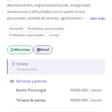
desmotivación, angustia existencial, inseguridad,
nerviosismo o dificultades con el sueño •Crisis
personales: pérdida de sentido, agotamiento emocional
leer más
o dificultad para manejar transiciones vitales •Conflictos
Ansiedad
Problemas emocionales
relacionales: problemas de pareja, tensiones familiares,
Problemas relacionales
+3 más
desafíos laborales o dificultades en dinámicas sociales.
WhatsApp
Email
Online
Terapia online
Servicios y precios
Sesión Psicología
60000
ARS
/ sesión
Terapia de pareja
90000
ARS
/ sesión