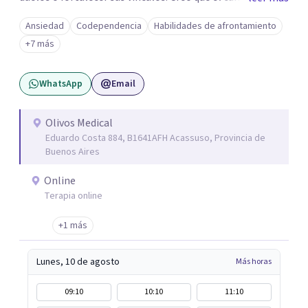
una vida más auténtica comienza cuando nos animamos
Ansiedad
Codependencia
Habilidades de afrontamiento
a mirar hacia adentro y a reconocer las raíces de lo que
+7 más
sentimos.
WhatsApp
Email
Olivos Medical
Eduardo Costa 884, B1641AFH Acassuso, Provincia de
Buenos Aires
Online
Terapia online
+1 más
Lunes, 10 de agosto
Más horas
09:10
10:10
11:10