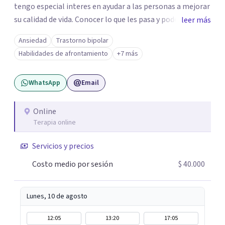
tengo especial interes en ayudar a las personas a mejorar
su calidad de vida. Conocer lo que les pasa y poder trabajar
leer más
en ello brindando las herramientas necesarias. Hay
Ansiedad
Trastorno bipolar
momentos en la vida por los cuales atravezamos por
Habilidades de afrontamiento
+7 más
estados de ansiedad, depresión o estrés, es alli donde no
encontramos o nos parece no tener recursos para
WhatsApp
Email
afrontarlos, pareciera que no hay salida. Dentro de esta
línea y para estos casos la terapia cognitiva conductual
es la que ha presentado mayores evidencias epíricas en la
Online
Terapia online
solución de estos cuadros con resultados muy buenos y
duraderos. Por tanto si hay salida y estoy aqui para
Servicios y precios
acompañarte. Si estás buscando un espacio de
acompañamiento profesional en español, escríbeme y
Costo medio por sesión
$ 40.000
damos el primer paso juntos.
Lunes, 10 de agosto
12:05
13:20
17:05