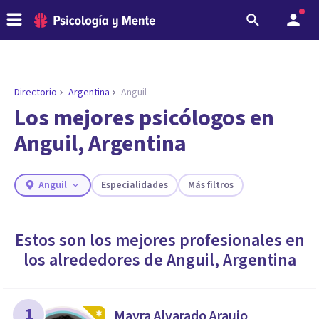
Directorio
Argentina
Anguil
ENCONTRAR MI TERAPEUTA
¿Necesitas ayuda para encontrar el
Los mejores psicólogos en
psicólogo adecuado?
Anguil, Argentina
Responde a unas breves preguntas y te ofreceremos
los profesionales que más se ajustan a tus
necesidades.
Anguil
Especialidades
Más filtros
Responder cuestionario
Estos son los mejores profesionales en
los alrededores de
Anguil
,
Argentina
1
Mayra Alvarado Araujo