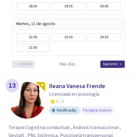
18:20
19:35
20:50
Martes, 11 de agosto
12:05
13:20
20:35
21:50
Más días
Anterior
Siguiente
13
Ileana Vanesa Frende
Licenciada en psicología
5
/ 5
Verificado
Terapia Online
Terapia Cognitiva conductual , Análisis transaccional ,
Gestalt , PNL Sistémica, Psicología transpersonal.