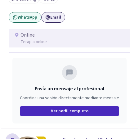
oportunidad de liderar equipos, y fue allí donde descubrí
mi pasión por acompañar a las personas en su desarrollo
WhatsApp
Email
profesional y personal. A nivel personal, mi propio
camino de autoconocimiento me llevó a cuestionar
creencias, miedos y mandatos que ya no estaban
Online
Terapia online
alineados conmigo. Ese proceso me impulsó a tomar
decisiones importantes, dejando mi trabajo de oficina, mi
pareja y mi, iniciando un nuevo camino más conectado
con lo que realmente quiero construir. ✨
Envía un mensaje al profesional
Coordina una sesión directamente mediante mensaje
Ver perfil completo