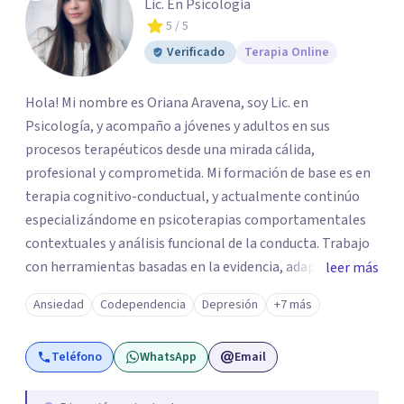
Lic. En Psicología
5
/ 5
Verificado
Terapia Online
Hola! Mi nombre es Oriana Aravena, soy Lic. en
Psicología, y acompaño a jóvenes y adultos en sus
procesos terapéuticos desde una mirada cálida,
profesional y comprometida. Mi formación de base es en
terapia cognitivo-conductual, y actualmente continúo
especializándome en psicoterapias comportamentales
contextuales y análisis funcional de la conducta. Trabajo
con herramientas basadas en la evidencia, adaptando
leer más
cada proceso a las necesidades de quien consulta, para
Ansiedad
Codependencia
Depresión
+7 más
ofrecer un espacio de escucha, comprensión y cambio
real. Mi objetivo es brindarte un acompañamiento
Teléfono
WhatsApp
Email
humano y personalizado, donde puedas comprender lo
que te sucede, desarrollar recursos emocionales y