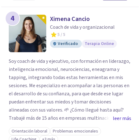
4
Ximena Cancio
Coach de vida y organizacional
5
/ 5
Verificado
Terapia Online
Soy coach de vida y ejecutivo, con formación en liderazgo,
inteligencia emocional, neurociencias, eneagrama y
tapping, integrando todas estas herramientas en mis
sesiones. Me especializo en acompañar a las personas en
el desarrollo de su confianza, para que desde ese lugar
puedan enfrentar sus miedos y tomar decisiones
alineadas con sus valores. 🌱 ¿Cómo llegué hasta aquí?
Trabajé más de 15 años en empresas multinacionales y
leer más
estudios contables como contadora pública
Orientación laboral
Problemas emocionales
especializada en impuestos. Durante ese recorrido tuve la
Life Coaching
+3 más