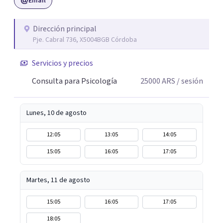
Email
una posición subjetiva diferente frente a la propia vida, el
deseo y los lazos con los demás.
Dirección principal
Pje. Cabral 736, X5004BGB Córdoba
Servicios y precios
Consulta para Psicología
25000
ARS
/ sesión
Lunes, 10 de agosto
12:05
13:05
14:05
15:05
16:05
17:05
Martes, 11 de agosto
15:05
16:05
17:05
18:05