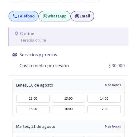
malestar... En el encuentro con un analista se abre la
posibilidad de pensar de otro modo eso que hasta ahora
Teléfono
WhatsApp
Email
parecía sin salida.
Online
Terapia online
Servicios y precios
Costo medio por sesión
$ 30.000
Lunes, 10 de agosto
Más horas
12:00
13:00
14:00
15:00
16:00
17:00
Martes, 11 de agosto
Más horas