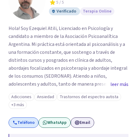
5
/ 5
Verificado
Terapia Online
Hola! Soy Ezequiel Atili, Licenciado en Psicología y
candidato a miembro de la Asociación Psicoanalítica
Argentina. Mi práctica está orientada al psicoanálisis y a
una formación constante, que sostengo a través de
distintos cursos y posgrados en clínica de adultos,
abordajes focalizados en psicoterapia y abordaje integral
de los consumos (SEDRONAR). Atiendo a niños,
adolescentes y adultos, tanto de manera presencial
leer más
como online. Trabajo con distintas problemáticas como
Adicciones
Ansiedad
Trastornos del espectro autista
depresión, ataques de pánico, adicciones, trastornos
+3 más
alimentarios, trastornos del espectro autista (TEA) y
otras situaciones que generan malestar. Entiendo que
Teléfono
WhatsApp
Email
cada persona llega con una historia única, por eso el
proceso terapéutico es siempre singular y adaptado a