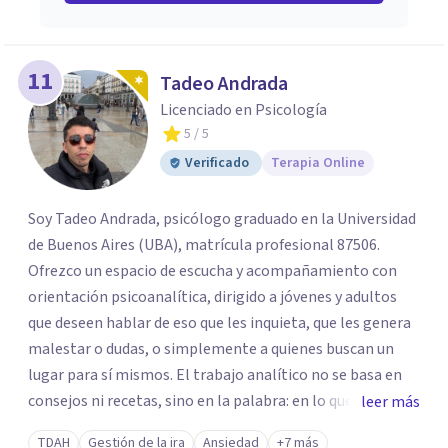
11
Tadeo Andrada
Licenciado en Psicología
5
/ 5
Verificado
Terapia Online
Soy Tadeo Andrada, psicólogo graduado en la Universidad
de Buenos Aires (UBA), matrícula profesional 87506.
Ofrezco un espacio de escucha y acompañamiento con
orientación psicoanalítica, dirigido a jóvenes y adultos
que deseen hablar de eso que les inquieta, que les genera
malestar o dudas, o simplemente a quienes buscan un
lugar para sí mismos. El trabajo analítico no se basa en
consejos ni recetas, sino en la palabra: en lo que cada
leer más
quien puede decir de su historia, de su deseo, de su
TDAH
Gestión de la ira
Ansiedad
+7 más