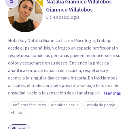
5
Natalia Giannico Villalobos
Giannico Villalobos
Lic. en psicología
Hola! Soy Natalia Giannico Lic. en Psicología, trabajo
desde el psicoanálisis, y ofrezco un espacio profesional y
respetuoso donde las personas pueden reconocerse en su
dolor y escucharse en su deseo. Entiendo la práctica
analítica como un espacio de escucha, respetuosa y
atenta a la singularidad de cada historia. En los tiempos
actuales, el malestar suele presentarse bajo la forma de
ansiedad, vacío o la sensación de estar atrapados en
leer más
repeticiones que no logramos nombrar. Mi propuesta es
Conflictos familiares
Identidad sexual
Terapia de pareja
alojar ese padecimiento sin respuestas automáticas, sino
+1 más
mas bien construir un espacio para interrogar los
automatismos, leer entre líneas los conflictos y habilitar