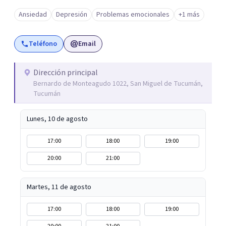
siguiente: · Aprender técnicas para lidiar con
Ansiedad
Depresión
Problemas emocionales
+1 más
situaciones estresantes de la vida · Identificar formas
de controlar las emociones · Solucionar conflictos en
Teléfono
Email
las relaciones y aprender mejores formas para
comunicarse · Afrontar el dolor o las pérdidas ·
Superar traumas emocionales relacionados con el
Dirección principal
Bernardo de Monteagudo 1022, San Miguel de Tucumán,
maltrato o la violencia · Afrontar una enfermedad
Tucumán
médica · Controlar los síntomas físicos crónicos ·
Controlar los síntomas de enfermedad mental (trast. de
Lunes, 10 de agosto
ansiedad; depresión; fobias; etc) · Prevenir recaídas de
síntomas de enfermedad mental · Tratar una
17:00
18:00
19:00
enfermedad mental cuando los medicamentos no son
20:00
21:00
una buena opción
Martes, 11 de agosto
17:00
18:00
19:00