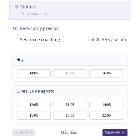
quiere ser. A lo largo de mi trayectoria he aprendido que
Online
Terapia online
detrás de cada crisis, cambio o sensación de
estancamiento existe una oportunidad de crecimiento.
Servicios y precios
Por eso ofrezco un espacio de escucha genuina, reflexión
y acompañamiento, donde cada persona puede sentirse
Sesión de coaching
25000
ARS
/ sesión
comprendida, sin juicios ni fórmulas prefabricadas.
Hoy
14:05
15:05
16:05
Lunes, 10 de agosto
12:05
13:05
14:05
15:05
16:05
22:05
Más días
Anterior
Siguiente