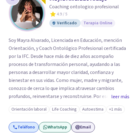
Coaching ontologico profesional
4.9
/ 5
Verificado
Terapia Online
Soy Mayra Alvarado, Licenciada en Educación, mención
Orientación, y Coach Ontológico Profesional certificada
por la IFC. Desde hace más de diez años acompaño
procesos de transformación personal, ayudando a las
personas a desarrollar mayor claridad, confianza y
bienestar en sus vidas. Como mujer, madre y migrante,
conozco de cerca lo que implica atravesar cambios
profundos, reinventarse y reconstruirse. Por eso mi
leer más
acompañamiento combina herramientas de orientación,
Orientación laboral
Life Coaching
Autoestima
+1 más
coaching y desarrollo personal para ayudar a cada mujer a
comprender dónde está, identificar qué la está limitando
Teléfono
WhatsApp
Email
y diseñar acciones concretas para avanzar hacia una vida
más auténtica, plena y alineada con quien realmente