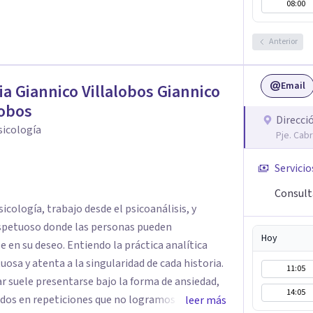
08:00
Anterior
Email
ia Giannico Villalobos Giannico
lobos
Direcci
psicología
Pje. Cab
Servicio
Consult
sicología, trabajo desde el psicoanálisis, y
espetuoso donde las personas pueden
Hoy
e en su deseo. Entiendo la práctica analítica
osa y atenta a la singularidad de cada historia.
11:05
r suele presentarse bajo la forma de ansiedad,
14:05
pados en repeticiones que no logramos nombrar.
leer más