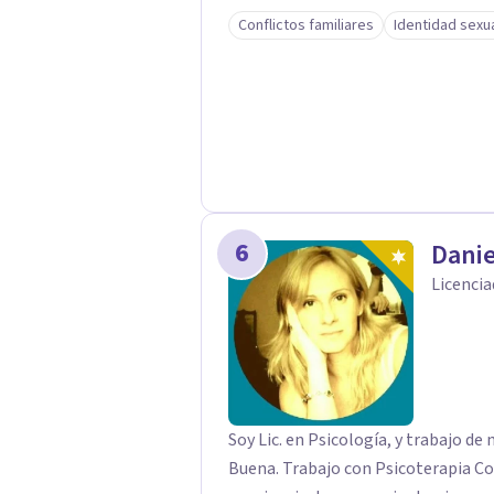
Mi propuesta es alojar ese padecim
Conflictos familiares
Identidad sexu
bien construir un espacio para inte
conflictos y habilitar una posición s
deseo y los lazos con los demás.
6
Danie
Licencia
Soy Lic. en Psicología, y trabajo de 
Buena. Trabajo con Psicoterapia Cog