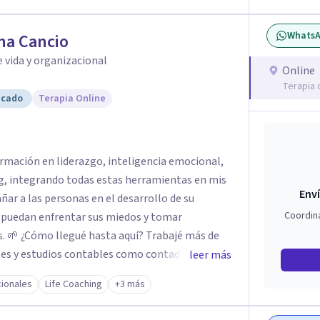
Whats
na Cancio
 vida y organizacional
Online
Terapia 
icado
Terapia Online
formación en liderazgo, inteligencia emocional,
g, integrando todas estas herramientas en mis
Enví
ar a las personas en el desarrollo de su
Coordin
r puedan enfrentar sus miedos y tomar
jé más de
es y estudios contables como contadora
leer más
. Durante ese recorrido tuve la oportunidad de
ionales
Life Coaching
+3 más
escubrí mi pasión por acompañar a las personas
camino de