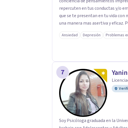
conciencia de pensamientos impreci
repercuten en tus conductas y/o emo
que se te presentan en tu vida con 
una manera mas asertiva y eficaz. 
técnicas para lidiar con situacione
Ansiedad
Depresión
Problemas e
controlar las emociones · Solucion
mejores formas para comunicarse ·
traumas emocionales relacionados 
enfermedad médica · Controlar los
síntomas de enfermedad mental (tra
7
Yani
Prevenir recaídas de síntomas de
Licencia
mental cuando los medicamentos 
Verif
Soy Psicóloga graduada en la Univer