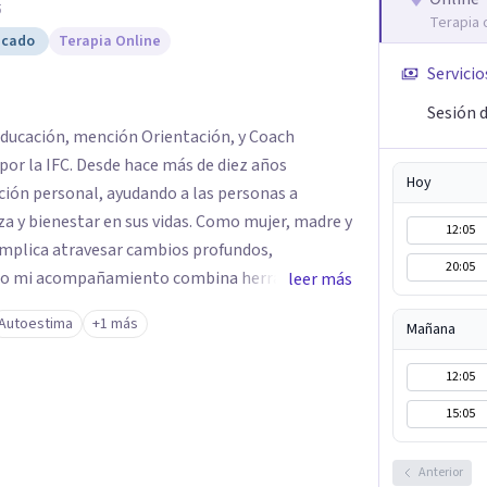
5
Terapia 
icado
Terapia Online
Servicio
Sesión 
Educación, mención Orientación, y Coach
por la IFC. Desde hace más de diez años
Hoy
ón personal, ayudando a las personas a
ar en sus vidas. Como mujer, madre y
12:05
implica atravesar cambios profundos,
20:05
r eso mi acompañamiento combina herramientas
leer más
lo personal para ayudar a cada mujer a
Autoestima
+1 más
Mañana
qué la está limitando y diseñar acciones
da más auténtica, plena y alineada con quien
12:05
15:05
ncamiento existe una oportunidad de
acio de escucha genuina, reflexión y
Anterior
a puede sentirse comprendida, sin juicios ni