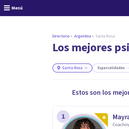
Menú
Directorio
Argentina
Santa Rosa
Los mejores ps
ENCONTRAR MI TERAPEUTA
¿Necesitas ayuda para 
Responde a unas breves preguntas y
necesidades.
Santa Rosa
Especialidades
Responder cuestionario
Estos son los mejo
1
Mayra
Coachin