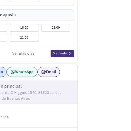
de agosto
18:00
19:00
21:00
Ver más días
Siguiente
no
WhatsApp
Email
ón principal
rnardo O'Higgins 1540, B1820 Lanús,
a de Buenos Aires
nline