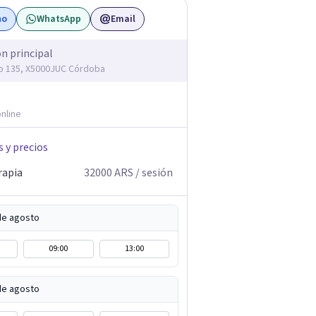
no
WhatsApp
Email
ón principal
o 135, X5000JUC Córdoba
nline
s y precios
rapia
32000
ARS
/ sesión
de agosto
09:00
13:00
de agosto