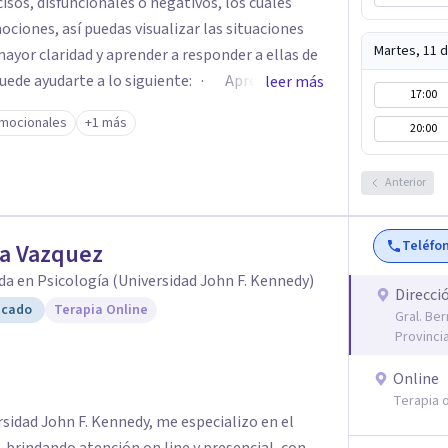
sos, disfuncionales o negativos, los cuales
ciones, así puedas visualizar las situaciones
Martes, 11 
mayor claridad y aprender a responder a ellas de
Puede ayudarte a lo siguiente: · Aprender
leer más
17:00
s estresantes de la vida · Identificar formas de
mocionales
+1 más
20:00
ar conflictos en las relaciones y aprender
 Afrontar el dolor o las pérdidas · Superar
con el maltrato o la violencia · Afrontar una
Anterior
 síntomas físicos crónicos · Controlar los
st. de ansiedad; depresión; fobias; etc) ·
Teléfo
na Vazquez
 enfermedad mental · Tratar una enfermedad
da en Psicología (Universidad John F. Kennedy)
no son una buena opción
Direcci
icado
Terapia Online
Gral. Be
Provinci
Online
Terapia o
sidad John F. Kennedy, me especializo en el