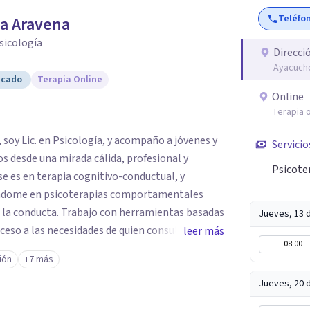
Teléfo
a Aravena
Psicología
Direcci
Ayacuch
icado
Terapia Online
Online
Terapia o
soy Lic. en Psicología, y acompaño a jóvenes y
Servicio
s desde una mirada cálida, profesional y
Psicote
 es en terapia cognitivo-conductual, y
ándome en psicoterapias comportamentales
de la conducta. Trabajo con herramientas basadas
Jueves, 13 
ceso a las necesidades de quien consulta, para
leer más
08:00
rensión y cambio real. Mi objetivo es brindarte
ión
+7 más
nalizado, donde puedas comprender lo que te
onales y construir una vida con mayor bienestar
Jueves, 20 