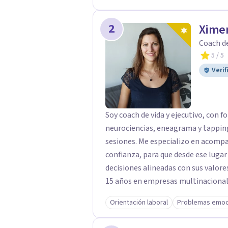
fórmulas prefabricadas.
2
Xime
Coach de
5
/ 5
Verif
Soy coach de vida y ejecutivo, con 
neurociencias, eneagrama y tappin
sesiones. Me especializo en acompañ
confianza, para que desde ese luga
decisiones alineadas con sus valores. 🌱 ¿Cómo llegué hasta aquí? Traba
15 años en empresas multinacional
pública especializada en impuestos
Orientación laboral
Problemas emoc
liderar equipos, y fue allí donde d
en su desarrollo profesional y personal. A nivel personal, mi propio 