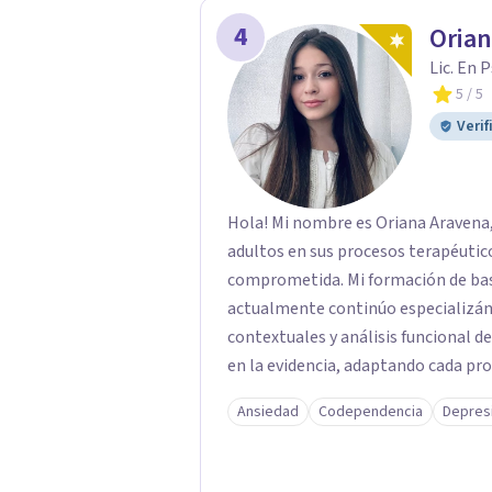
4
Orian
Lic. En 
5
/ 5
Verif
Hola! Mi nombre es Oriana Aravena, 
adultos en sus procesos terapéutico
comprometida. Mi formación de base
actualmente continúo especializ
contextuales y análisis funcional 
en la evidencia, adaptando cada pro
ofrecer un espacio de escucha, comp
Ansiedad
Codependencia
Depres
un acompañamiento humano y perso
sucede, desarrollar recursos emoci
y sentido.