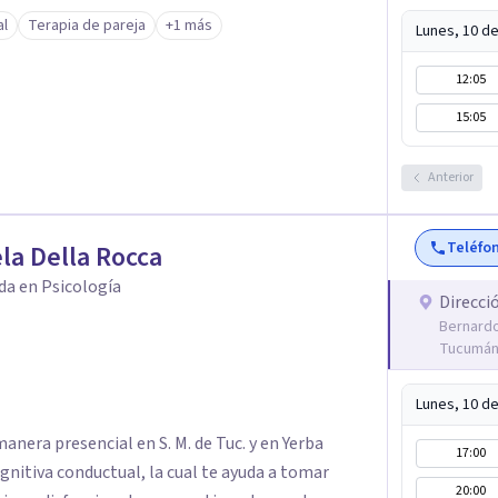
iento sin respuestas automáticas, sino mas
al
Terapia de pareja
+1 más
Lunes, 10 d
rrogar los automatismos, leer entre líneas los
ubjetiva diferente frente a la propia vida, el
12:05
15:05
Anterior
Teléfo
la Della Rocca
da en Psicología
Direcci
Bernardo
Tucumán
Lunes, 10 d
manera presencial en S. M. de Tuc. y en Yerba
17:00
nitiva conductual, la cual te ayuda a tomar
20:00