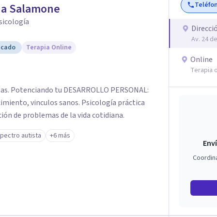
Teléfo
ionar creencias, miedos y mandatos que ya no
ia Salamone
oceso me impulsó a tomar decisiones
Psicología
Direcci
oficina, mi pareja y mi, iniciando un nuevo
Av. 24 d
ealmente quiero construir. ✨
icado
Terapia Online
Online
Terapia o
ongas. Potenciando tu DESARROLLO PERSONAL:
imiento, vinculos sanos. Psicología práctica
ción de problemas de la vida cotidiana.
pectro autista
+6 más
Enví
Coordin