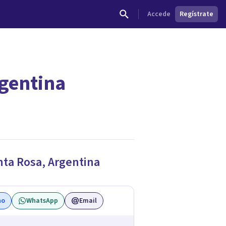
Accede
Regístrate
rgentina
nta Rosa
,
Argentina
no
WhatsApp
Email