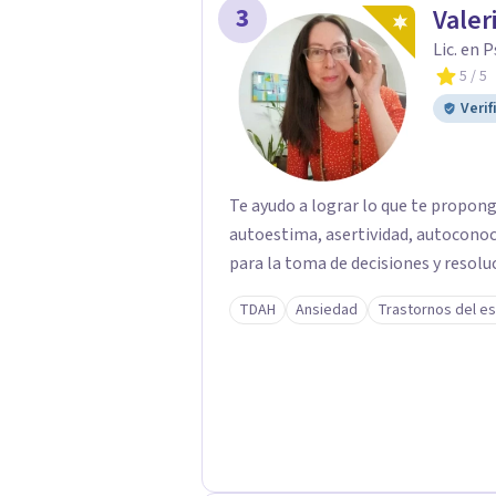
3
autoconocimiento me llevó a cuest
Valer
estaban alineados conmigo. Ese pr
Lic. en 
importantes, dejando mi trabajo de 
5
/ 5
camino más conectado con lo que r
Verif
Te ayudo a lograr lo que te prop
autoestima, asertividad, autoconoc
para la toma de decisiones y resolu
TDAH
Ansiedad
Trastornos del es