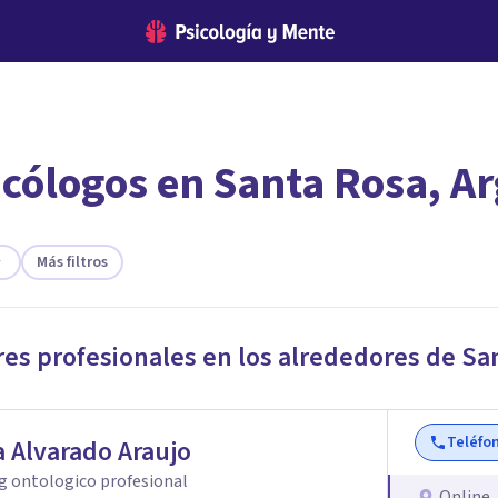
icólogos en Santa Rosa, A
encontrar el psicólogo adecuado?
 te ofreceremos los profesionales que más se ajustan a tus
Más filtros
res profesionales en los alrededores de
Sa
Teléfo
 Alvarado Araujo
g ontologico profesional
Online