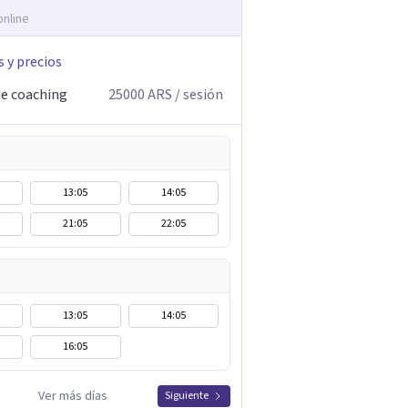
online
s y precios
de coaching
25000
ARS
/ sesión
13:05
14:05
21:05
22:05
13:05
14:05
16:05
Ver más días
Siguiente