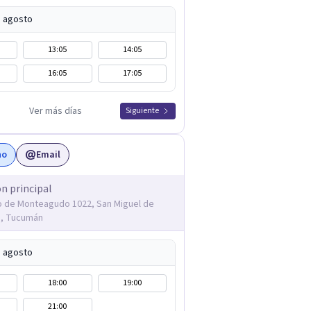
e agosto
13:05
14:05
16:05
17:05
Ver más días
Siguiente
no
Email
ón principal
 de Monteagudo 1022, San Miguel de
, Tucumán
e agosto
18:00
19:00
21:00