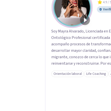
4.9
/ 
Verif
Soy Mayra Alvarado, Licenciada en 
Ontológico Profesional certificada 
acompaño procesos de transformaci
desarrollar mayor claridad, confianza y bienest
migrante, conozco de cerca lo que 
reinventarse y reconstruirse. Po
de orientación, coaching y desarrol
Orientación laboral
Life Coaching
comprender dónde está, identificar 
concretas para avanzar hacia una vi
realmente quiere ser. A lo largo de mi trayectoria he aprendido que detrás de cada
crisis, cambio o sensación de esta
crecimiento. Por eso ofrezco un esp
acompañamiento, donde cada person