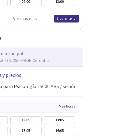
09:00
13:00
Ver más días
Siguiente
ón principal
ral 736, X5004BGB Córdoba
s y precios
a para Psicología
25000
ARS
/ sesión
Más horas
12:05
13:05
15:05
16:05