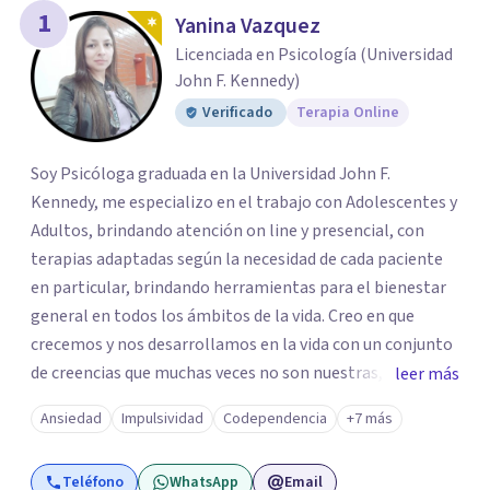
los profesionales que más se ajustan a tus
1
Yanina Vazquez
necesidades.
Licenciada en Psicología (Universidad
Responder cuestionario
John F. Kennedy)
Verificado
Terapia Online
Soy Psicóloga graduada en la Universidad John F.
Kennedy, me especializo en el trabajo con Adolescentes y
Adultos, brindando atención on line y presencial, con
terapias adaptadas según la necesidad de cada paciente
en particular, brindando herramientas para el bienestar
general en todos los ámbitos de la vida. Creo en que
crecemos y nos desarrollamos en la vida con un conjunto
de creencias que muchas veces no son nuestras, propias o
leer más
son erróneas acerca de nosotros mismos,o de la vida en
Ansiedad
Impulsividad
Codependencia
+7 más
general, incluyendo los vínculos con otras personas.. y
esto nos dificulta a la hora de transitar nuestro propio
Teléfono
WhatsApp
Email
camino. Por eso trabajo en la desprogramación de viejas