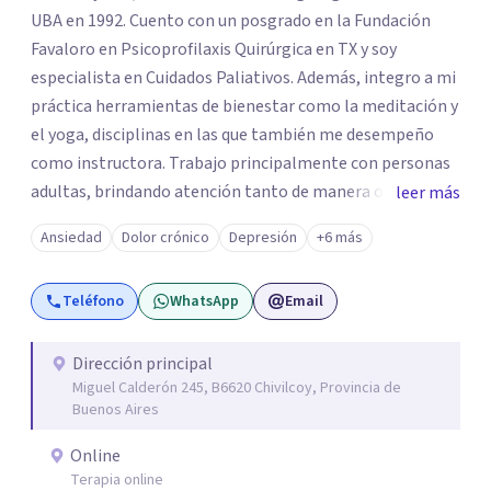
UBA en 1992. Cuento con un posgrado en la Fundación
Favaloro en Psicoprofilaxis Quirúrgica en TX y soy
especialista en Cuidados Paliativos. Además, integro a mi
práctica herramientas de bienestar como la meditación y
el yoga, disciplinas en las que también me desempeño
como instructora. Trabajo principalmente con personas
adultas, brindando atención tanto de manera online
leer más
como en el consultorio, adaptándome a las necesidades
Ansiedad
Dolor crónico
Depresión
+6 más
de cada paciente. Acompaño procesos vinculados a la
ansiedad, la depresión, el estrés, el duelo, el dolor crónico
Teléfono
WhatsApp
Email
y distintos momentos vitales que requieren contención,
escucha y orientación profesional.
Dirección principal
Miguel Calderón 245, B6620 Chivilcoy, Provincia de
Buenos Aires
Online
Terapia online