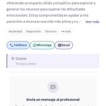
ofreciendo un espacio cálido y empático para explorar y
generar los recursos para superar las dificultades
emocionales. Estoy comprometida en ayudar a mis
pacientes a alcanzar una vida más plena y equilibrada. Si
leer más
estás atravesando una crisis y sentís que necesitás ayuda
Ansiedad
Depresión
Divorcio
+4 más
o quisieras profundizar en tu autoconocimiento, te invito
a que me contactes para acompañarte en el proceso.
Teléfono
WhatsApp
Email
Online
Terapia online
Envía un mensaje al profesional