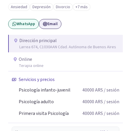
angustia, dificultades en los vínculos, inhibiciones,
Ansiedad
Depresión
Divorcio
+7 más
duelos, crisis vitales, padecimientos subjetivos y otros
modos de malestar. La práctica analítica propone un
WhatsApp
Email
espacio de palabra donde cada sujeto pueda interrogar
aquello que le genera sufrimiento, apostando a la
construcción de una respuesta singular frente a su
Dirección principal
Larrea 674, C1030AAN Cdad. Autónoma de Buenos Aires
malestar.
Online
Terapia online
Servicios y precios
Psicología infanto-juvenil
40000
ARS
/ sesión
Psicología adulto
40000
ARS
/ sesión
Primera visita Psicología
40000
ARS
/ sesión