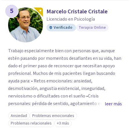
5
Marcelo Cristale Cristale
Licenciado en Psicología
Verificado
Terapia Online
Trabajo especialmente bien con personas que, aunque
estén pasando por momentos desafiantes en su vida, han
dado el primer paso de reconocer que necesitan apoyo
profesional. Muchos de mis pacientes llegan buscando
ayuda para: • Retos emocionales: ansiedad,
desmotivación, angustia existencial, inseguridad,
nerviosismo o dificultades con el sueño •Crisis
personales: pérdida de sentido, agotamiento emocional
leer más
o dificultad para manejar transiciones vitales •Conflictos
Ansiedad
Problemas emocionales
relacionales: problemas de pareja, tensiones familiares,
Problemas relacionales
+3 más
desafíos laborales o dificultades en dinámicas sociales.