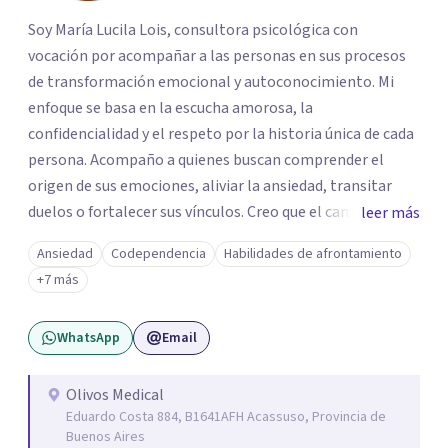
Soy María Lucila Lois, consultora psicológica con
vocación por acompañar a las personas en sus procesos
de transformación emocional y autoconocimiento. Mi
enfoque se basa en la escucha amorosa, la
confidencialidad y el respeto por la historia única de cada
persona. Acompaño a quienes buscan comprender el
origen de sus emociones, aliviar la ansiedad, transitar
duelos o fortalecer sus vínculos. Creo que el camino hacia
leer más
una vida más auténtica comienza cuando nos animamos
Ansiedad
Codependencia
Habilidades de afrontamiento
a mirar hacia adentro y a reconocer las raíces de lo que
+7 más
sentimos.
WhatsApp
Email
Olivos Medical
Eduardo Costa 884, B1641AFH Acassuso, Provincia de
Buenos Aires