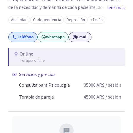
de la necesidad y demanda de cada paciente, donde
leer más
ambos vamos ejercer un papel activo en la orientación de
Ansiedad
Codependencia
Depresión
+7 más
la terapia. Para ello utilizo recursos técnicos amplios y
flexibles, adaptados al momento y problemática de cada
Teléfono
WhatsApp
Email
persona.
Online
Terapia online
Servicios y precios
Consulta para Psicología
35000
ARS
/ sesión
Terapia de pareja
45000
ARS
/ sesión