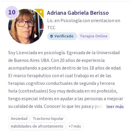
10
Adriana Gabriela Berisso
Lic. en Psicología con orientacion en
TCC
Verificado
Terapia Online
Soy Licenciada en psicología. Egresada de la Universidad
de Buenos Aires UBA. Con 20 años de experiencia
acompañando a pacientes dentro de los 18 años de edad.
El marco terapéutico con el cual trabajo es el de las
terapias cognitivo conductuales de segunda y tercera
hola (contextuales) Soy muy dedicada en mi profesión,
tengo especial interes en ayudar a las personas a mejorar
su calidad de vida. Conocer lo que les pasa y poder trabajar
leer más
en ello brindando las herramientas necesarias. Hay
Ansiedad
Trastorno bipolar
momentos en la vida por los cuales atravezamos por
Habilidades de afrontamiento
+7 más
estados de ansiedad, depresión o estrés, es alli donde no