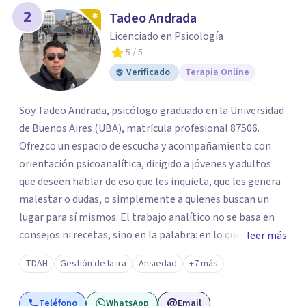
2
Tadeo Andrada
Licenciado en Psicología
5
/ 5
Verificado
Terapia Online
Soy Tadeo Andrada, psicólogo graduado en la Universidad
de Buenos Aires (UBA), matrícula profesional 87506.
Ofrezco un espacio de escucha y acompañamiento con
orientación psicoanalítica, dirigido a jóvenes y adultos
que deseen hablar de eso que les inquieta, que les genera
malestar o dudas, o simplemente a quienes buscan un
lugar para sí mismos. El trabajo analítico no se basa en
consejos ni recetas, sino en la palabra: en lo que cada
leer más
quien puede decir de su historia, de su deseo, de su
TDAH
Gestión de la ira
Ansiedad
+7 más
malestar... En el encuentro con un analista se abre la
posibilidad de pensar de otro modo eso que hasta ahora
Teléfono
WhatsApp
Email