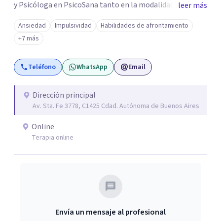
y Psicóloga en PsicoSana tanto en la modalidad
leer más
presencial como la modalidad online. Busco poder
Ansiedad
Impulsividad
Habilidades de afrontamiento
acompañarte en tu proyecto de vida, de
+7 más
autoconocimiento, autoestima, bienestar y amor propio.
Mi objetivo es poder ayudarte a conocer tus emociones
Teléfono
WhatsApp
Email
desde una estabilidad emocional para lograr una
adecuada inteligencia emocional. A la par colaboro con el
Lic. Ricardo L.M. Boucherie, quien posee una orientación
Dirección principal
Av. Sta. Fe 3778, C1425 Cdad. Autónoma de Buenos Aires
Sistémica, Cognitivo Conductual y Psicoanálisis
Lacaniano.
Online
Terapia online
Envía un mensaje al profesional