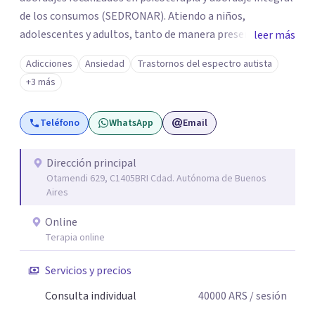
de los consumos (SEDRONAR). Atiendo a niños,
adolescentes y adultos, tanto de manera presencial
leer más
como online. Trabajo con distintas problemáticas como
Adicciones
Ansiedad
Trastornos del espectro autista
depresión, ataques de pánico, adicciones, trastornos
+3 más
alimentarios, trastornos del espectro autista (TEA) y
otras situaciones que generan malestar. Entiendo que
Teléfono
WhatsApp
Email
cada persona llega con una historia única, por eso el
proceso terapéutico es siempre singular y adaptado a
quien consulta.
Dirección principal
Otamendi 629, C1405BRI Cdad. Autónoma de Buenos
Aires
Online
Terapia online
Servicios y precios
Consulta individual
40000
ARS
/ sesión