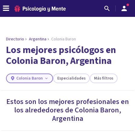
Directorio
Argentina
Colonia Baron
Los mejores psicólogos en
Colonia Baron, Argentina
Colonia Baron
Especialidades
Más filtros
Estos son los mejores profesionales en
los alrededores de
Colonia Baron
,
ENCONTRAR MI TERAPEUTA
¿Necesitas ayuda para encontrar el
Argentina
psicólogo adecuado?
Responde a unas breves preguntas y te ofreceremos