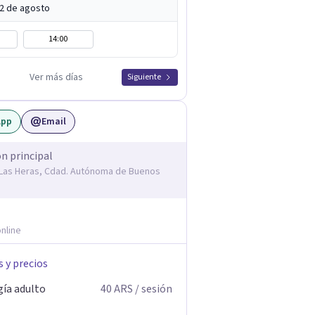
12 de agosto
14:00
Ver más días
Siguiente
App
Email
ón principal
. Las Heras, Cdad. Autónoma de Buenos
nline
s y precios
gía adulto
40
ARS
/ sesión