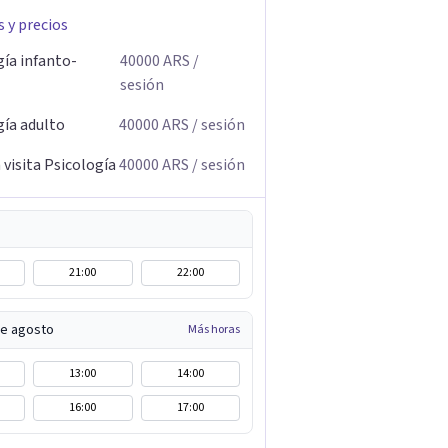
s y precios
gía infanto-
40000
ARS
/
sesión
gía adulto
40000
ARS
/ sesión
visita Psicología
40000
ARS
/ sesión
21:00
22:00
de agosto
Más horas
13:00
14:00
16:00
17:00