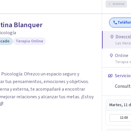
Anterior
Teléfo
tina Blanquer
sicología
Direcci
icado
Terapia Online
Las Hera
Online
Terapia o
n Psicología. Ofrezco un espacio seguro y
Servicio
rar tus pensamientos, emociones y objetivos.
Consult
terna y externa, te acompañaré a encontrar
mejorar relaciones y alcanzar tus metas. ¡Estoy
🌈
Martes, 11 
12:00