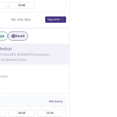
15:00
Ver más días
Siguiente
App
Email
Medical
Costa 884, B1641AFH Acassuso,
a de Buenos Aires
nline
Más horas
10:10
11:10