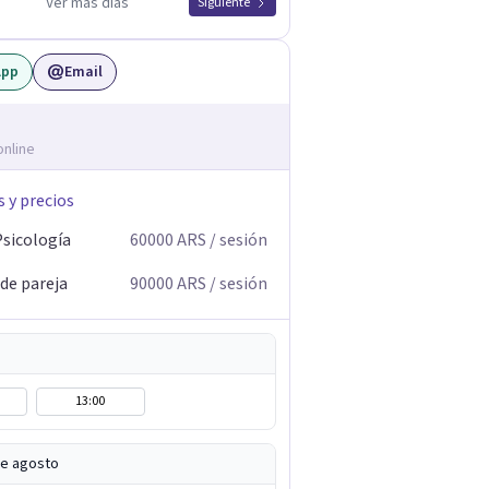
Ver más días
Siguiente
App
Email
online
s y precios
Psicología
60000
ARS
/ sesión
 de pareja
90000
ARS
/ sesión
13:00
de agosto