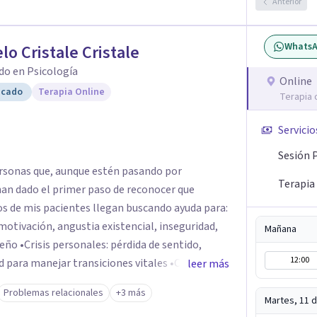
Anterior
Whats
lo Cristale Cristale
do en Psicología
Online
icado
Terapia Online
Terapia 
Servicio
Sesión 
rsonas que, aunque estén pasando por
Terapia
an dado el primer paso de reconocer que
otivación, angustia existencial, inseguridad,
Mañana
 sentido,
12:00
manejar transiciones vitales •Conflictos
leer más
tensiones familiares, desafíos laborales o
Problemas relacionales
+3 más
Martes, 11 