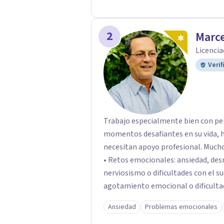
2
Marce
Licencia
Verif
Trabajo especialmente bien con pe
momentos desafiantes en su vida, h
necesitan apoyo profesional. Muchos de mis pacientes llegan buscando ayuda para:
• Retos emocionales: ansiedad, desm
nerviosismo o dificultades con el sueño •Crisis personales: pérdida de
agotamiento emocional o dificultad para 
relacionales: problemas de pareja, 
Ansiedad
Problemas emocionales
dificultades en dinámicas sociales.