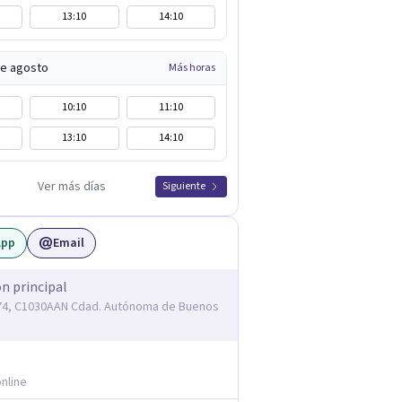
13:10
14:10
de agosto
Más horas
10:10
11:10
13:10
14:10
Ver más días
Siguiente
App
Email
ón principal
74, C1030AAN Cdad. Autónoma de Buenos
nline