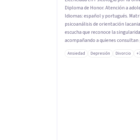
Diploma de Honor. Atención a adolescentes, adultos, tercera edad y parejas.
Idiomas: español y portugués. Matrícula P
psicoanálisis de orientación lacaniana. Mi práctica clínica se orienta
escucha que reconoce la singularida
acompañando a quienes consultan po
vínculos, inhibiciones, duelos, cris
Ansiedad
Depresión
Divorcio
+
modos de malestar. La práctica analítica propone un espacio de palabra donde
cada sujeto pueda interrogar aquell
construcción de una respuesta singu