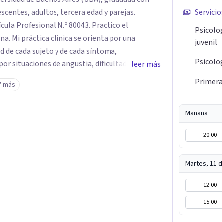
Servicio
rofesional N.º 80043. Practico el
Psicolo
 por una
juvenil
d de cada sujeto y de cada síntoma,
Psicolo
r situaciones de angustia, dificultades en los
leer más
is vitales, padecimientos subjetivos y otros
Primera 
7 más
o que le genera sufrimiento, apostando a la
Mañana
lar frente a su malestar.
20:00
Martes, 11 
12:00
15:00