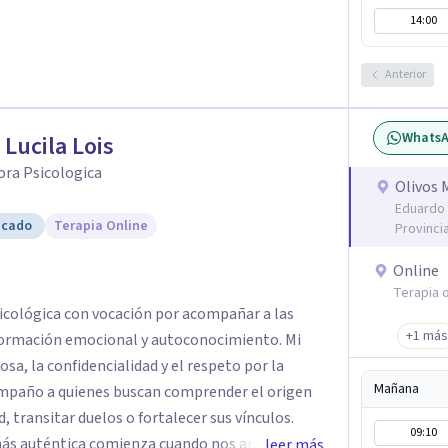
14:00
Anterior
Whats
 Lucila Lois
ora Psicologica
Olivos 
Eduardo 
icado
Terapia Online
Provinci
Online
Terapia o
sicológica con vocación por acompañar a las
+1 más
ormación emocional y autoconocimiento. Mi
sa, la confidencialidad y el respeto por la
Mañana
compaño a quienes buscan comprender el origen
d, transitar duelos o fortalecer sus vínculos.
09:10
 más auténtica comienza cuando nos animamos a
leer más