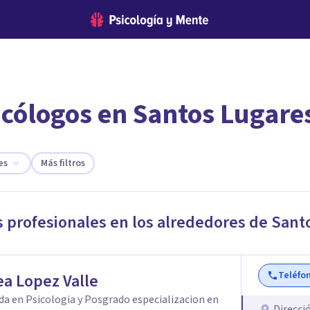
icólogos en Santos Lugare
encontrar el psicólogo adecuado?
te ofreceremos los profesionales que más se ajustan a tus necesi
es
Más filtros
s profesionales en los alrededores de
Sant
Teléfo
a Lopez Valle
da en Psicologia y Posgrado especializacion en
Direcci