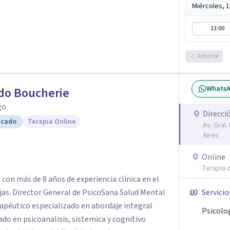
Miércoles, 
13:00
Anterior
Whats
do Boucherie
go
Direcci
icado
Terapia Online
Av. Gral
Aires
Online
Terapia o
 con más de 8 años de experiencia clínica en el
ejas. Director General de PsicoSana Salud Mental
Servicio
rapéutico especializado en abordaje integral
Psicolo