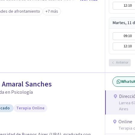
12:10
s raíces de lo que sentimos.
ades de afrontamiento
+7 más
Martes, 11 
09:10
12:10
Anterior
Whats
a Amaral Sanches
da en Psicología
Direcci
Larrea 6
icado
Terapia Online
Aires
Online
Terapia o
versidad de Buenos Aires (UBA), graduada con