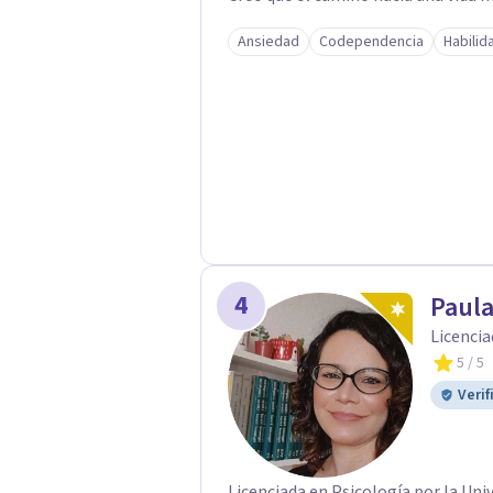
mirar hacia adentro y a reconocer la
Ansiedad
Codependencia
Habilid
4
Paul
Licencia
5
/ 5
Verif
Licenciada en Psicología por la Uni