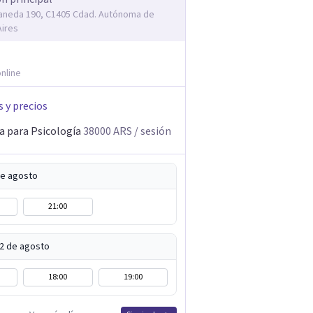
laneda 190, C1405 Cdad. Autónoma de
ires
nline
s y precios
a para Psicología
38000
ARS
/ sesión
de agosto
21:00
12 de agosto
18:00
19:00