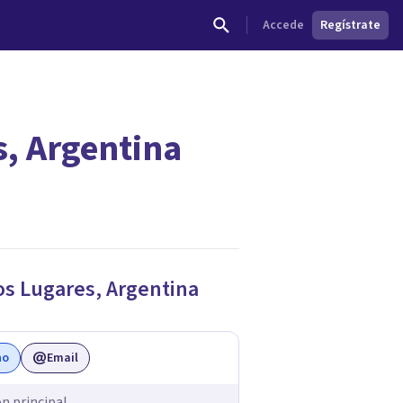
Accede
Regístrate
s, Argentina
dades.
os Lugares
,
Argentina
no
Email
ón principal