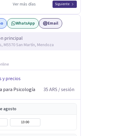
Ver más días
Siguiente
no
WhatsApp
Email
ón principal
s, M5570 San Martín, Mendoza
nline
s y precios
a para Psicología
35
ARS
/ sesión
de agosto
13:00