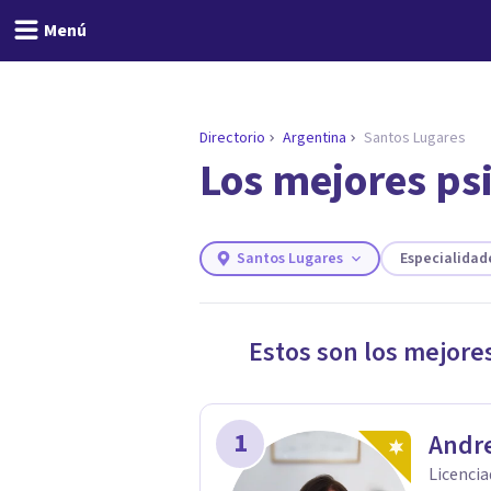
Menú
Directorio
Argentina
Santos Lugares
Los mejores ps
ENCONTRAR MI TERAPEUTA
¿Necesitas ayuda para 
Responde a unas breves preguntas y 
Responder cuestionario
Santos Lugares
Especialidad
Estos son los mejore
1
Andre
Licencia