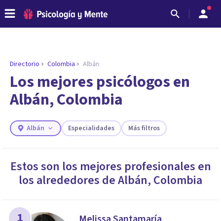
Directorio
Colombia
Albán
Los mejores psicólogos en
Albán, Colombia
Albán
Especialidades
Más filtros
Estos son los mejores profesionales en
los alrededores de
Albán
,
Colombia
ENCONTRAR MI TERAPEUTA
¿Necesitas ayuda para encontrar el
psicólogo adecuado?
Responde a unas breves preguntas y te ofreceremos
1
Melissa Santamaría