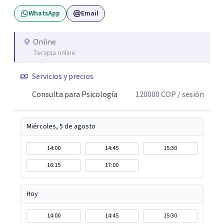
confidencial y seguro, con flexibilidad de horarios y una
WhatsApp
Email
atención personalizada. Durante mi trayectoria los
pacientes han destacado mi empatía, mi profesionalismo
y enfoque integral. Estoy a un mensaje de whatsapp si
Online
Terapia online
necesitas orientación "Tu bienestar es la prioridad, sin
importar la distancia"
Servicios y precios
Consulta para Psicología
120000
COP
/ sesión
Miércoles, 5 de agosto
14:00
14:45
15:30
16:15
17:00
Hoy
14:00
14:45
15:30