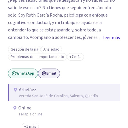
¿Repites situaciones que te desgastan y no sabes cómo
salir de ese ciclo? No tienes que seguir enfrentándolo
solo. Soy Ruth García Rocha, psicóloga con enfoque
cognitivo-conductual, y mi trabajo es ayudarte a
entender lo que te está pasando y, sobre todo, a
cambiarlo. Acompaño a adolescentes, jóvenes y adultos
leer más
en procesos de ansiedad, estrés, depresión, baja
Gestión de la ira
Ansiedad
autoestima, conflictos de pareja o familiares, duelos y
Problemas de comportamiento
+7 más
momentos de cambio. Trabajo desde un enfoque práctico
y cercano, donde no solo hablamos de lo que te ocurre,
WhatsApp
Email
sino que desarrollamos herramientas concretas para que
puedas sentirte mejor en tu día a día. Mi enfoque se centra
en que logres resultados reales: comprender tus
Arbeláez
Vereda San José de Carolina, Salento, Quindío
pensamientos, regular tus emociones y tomar decisiones
más alineadas contigo. "Sé que dar el primer paso puede
Online
generar dudas, pero también puede marcar un antes y un
Terapia online
después en tu vida. Si has llegado hasta aquí, no es
casualidad. Agenda tu sesión y empecemos a trabajar en
+1 más