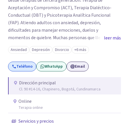
desde terapias de tercera generación: Terapia de
Aceptación y Compromiso (ACT), Terapia Dialéctico-
Conductual (DBT) y Psicoterapia Analítica Funcional
(FAP). Atiendo adultos con ansiedad, depresión,
dificultades para manejar emociones, duelos y
momentos de quiebre. Muchas personas que llegan a
leer más
consulta no solo cargan con un síntoma: sienten que sus
Ansiedad
Depresión
Divorcio
+6 más
propias reacciones emocionales les complican más la
vida. Desde ahí trabajamos. No busco eliminar el
Teléfono
WhatsApp
Email
malestar a la fuerza. Prefiero entender qué lo sostiene y
trabajar desde eso, no en contra. Atiendo en Bogotá de
forma presencial y también online.
Dirección principal
Cl. 90 #14-16, Chapinero, Bogotá, Cundinamarca
Online
Terapia online
Servicios y precios