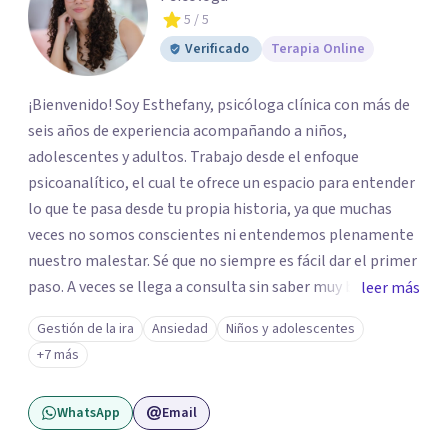
5
/ 5
Verificado
Terapia Online
¡Bienvenido! Soy Esthefany, psicóloga clínica con más de
seis años de experiencia acompañando a niños,
adolescentes y adultos. Trabajo desde el enfoque
psicoanalítico, el cual te ofrece un espacio para entender
lo que te pasa desde tu propia historia, ya que muchas
veces no somos conscientes ni entendemos plenamente
nuestro malestar. Sé que no siempre es fácil dar el primer
paso. A veces se llega a consulta sin saber muy bien qué
leer más
decir, o sintiendo que algo no anda bien pero sin poder
Gestión de la ira
Ansiedad
Niños y adolescentes
nombrarlo. Mi intención es acompañarte en ese proceso,
+7 más
sin juicios y a tu propio ritmo, para que lo que hoy te pesa
pueda pensarse y transformarse.
WhatsApp
Email