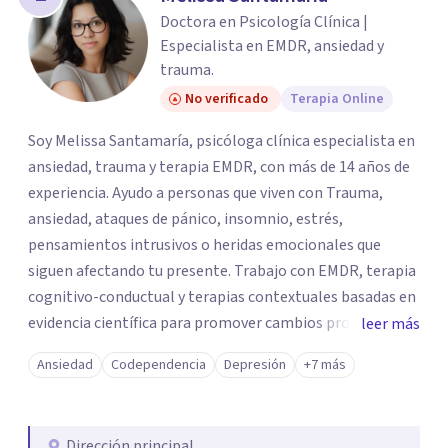
los profesionales que más se ajustan a tus
Doctora en Psicología Clínica |
necesidades.
Especialista en EMDR, ansiedad y
Responder cuestionario
trauma.
No verificado
Terapia Online
Soy Melissa Santamaría, psicóloga clínica especialista en
ansiedad, trauma y terapia EMDR, con más de 14 años de
experiencia. Ayudo a personas que viven con Trauma,
ansiedad, ataques de pánico, insomnio, estrés,
pensamientos intrusivos o heridas emocionales que
siguen afectando tu presente. Trabajo con EMDR, terapia
cognitivo-conductual y terapias contextuales basadas en
evidencia científica para promover cambios profundos y
leer más
duraderos. Atiendo adultos, adolescentes, parejas y
Ansiedad
Codependencia
Depresión
+7 más
familias de forma presencial en Medellín y online, en un
espacio seguro, cercano y profesional.
Dirección principal