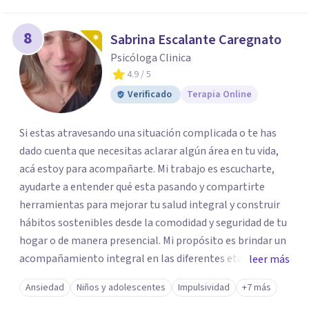
8
Sabrina Escalante Caregnato
Psicóloga Clinica
4.9
/ 5
Verificado
Terapia Online
Si estas atravesando una situación complicada o te has
dado cuenta que necesitas aclarar algún área en tu vida,
acá estoy para acompañarte. Mi trabajo es escucharte,
ayudarte a entender qué esta pasando y compartirte
herramientas para mejorar tu salud integral y construir
hábitos sostenibles desde la comodidad y seguridad de tu
hogar o de manera presencial. Mi propósito es brindar un
acompañamiento integral en las diferentes etapas de la
leer más
vida, adaptando la intervención a las necesidades de cada
Ansiedad
Niños y adolescentes
Impulsividad
+7 más
momento del ciclo vital. Un espacio enteramente