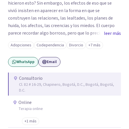
hicieron esto? Sin embargo, los efectos de eso que se
vivió insisten en aparecer en la forma en que se
construyen las relaciones, las lealtades, los planes de
huida, los afectos, las creencias y los miedos. El cuerpo
parece recordar algo borroso, pero que lo precipita a
leer más
reaccionar cuando siente una amenaza. Algunas personas
Adopciones
Codependencia
Divorcio
+7 más
parecen notar que algo pasa y, de vez en cuando, en la
propia persona aparece la pregunta: ¿tendrá que ver esto
WhatsApp
Email
con lo que me pasó? De las violencias es difícil hablar con
las personas cercanas: a veces porque se les quiere
proteger de esa historia difícil; a veces, por la misma duda
Consultorio
Cl. 82 # 16-29, Chapinero, Bogotá, D.C., Bogotá, Bogotá,
que se tiene sobre lo que pasó; y, a veces, por los silencios
D.C.
que se impusieron para no hablar. Te propongo una
psicoterapia para ayudar a integrar eso que pasó y para
Online
ayudar a pensar todo lo que generó. Soltar el lazo con el
Terapia online
trauma implica entender la dimensión de lo que ocurrió,
+1 más
de quienes estuvieron, de quienes agredieron o de quienes