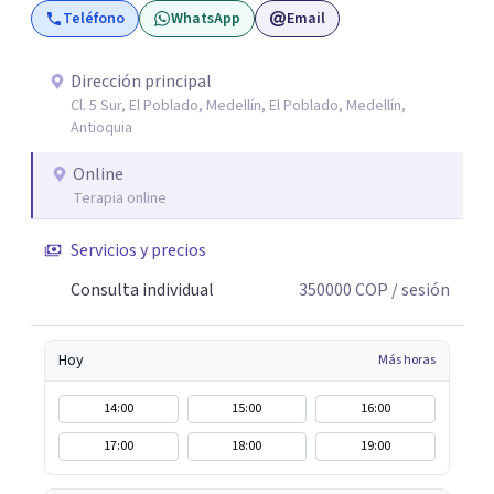
Teléfono
WhatsApp
Email
relación de pareja 2- Análisis conductual: evaluación de
comportamientos post-ruptura y patrones de
interacción 3- Soporte emocional: acompañamiento
Dirección principal
Cl. 5 Sur, El Poblado, Medellín, El Poblado, Medellín,
para la gestión del duelo afectivo
Antioquia
Online
Terapia online
Servicios y precios
Consulta individual
350000
COP
/ sesión
Hoy
Más horas
14:00
15:00
16:00
17:00
18:00
19:00