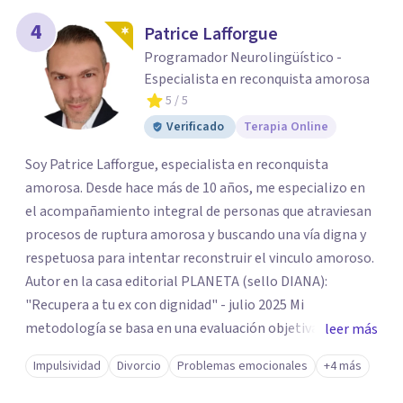
4
Patrice Lafforgue
Programador Neurolingüístico -
Especialista en reconquista amorosa
5
/ 5
Verificado
Terapia Online
Soy Patrice Lafforgue, especialista en reconquista
amorosa. Desde hace más de 10 años, me especializo en
el acompañamiento integral de personas que atraviesan
procesos de ruptura amorosa y buscando una vía digna y
respetuosa para intentar reconstruir el vinculo amoroso.
Autor en la casa editorial PLANETA (sello DIANA):
"Recupera a tu ex con dignidad" - julio 2025 Mi
metodología se basa en una evaluación objetiva de
leer más
escenarios según la necesidad del paciente, centrada en
Impulsividad
Divorcio
Problemas emocionales
+4 más
tres ejes fundamentales: 1- Análisis de viabilidad:
estimación de probabilidades reales de recuperación de la