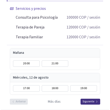
conflicto, para construir nuevas formas de entender la
Servicios y precios
historia personal, familiar o de pareja y promover
cambios que favorezcan el bienestar emocional y
Consulta para Psicología
100000
COP
/ sesión
relacional. La terapia es una oportunidad para
Terapia de Pareja
120000
COP
/ sesión
comprenderse, transformarse y construir relaciones más
conscientes y saludables. Te espero para acompañarte en
Terapia Familiar
120000
COP
/ sesión
tu proceso personal, familiar o de pareja.
Mañana
20:00
21:00
Miércoles, 12 de agosto
17:00
18:00
19:00
Más días
Anterior
Siguiente