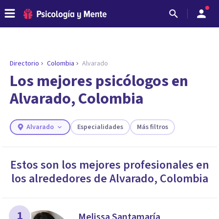
Directorio
Colombia
Alvarado
ENCONTRAR MI TERAPEUTA
¿Necesitas ayuda para encontrar el
Los mejores psicólogos en
psicólogo adecuado?
Alvarado, Colombia
Responde a unas breves preguntas y te ofreceremos
los profesionales que más se ajustan a tus
necesidades.
Alvarado
Especialidades
Más filtros
Responder cuestionario
Estos son los mejores profesionales en
los alrededores de
Alvarado
,
Colombia
1
Melissa Santamaría