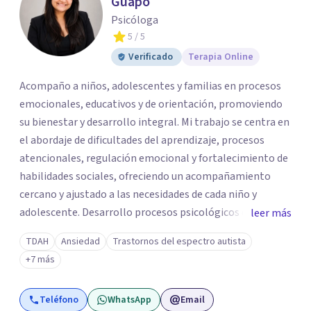
Guapo
Psicóloga
5
/ 5
Verificado
Terapia Online
Acompaño a niños, adolescentes y familias en procesos
emocionales, educativos y de orientación, promoviendo
su bienestar y desarrollo integral. Mi trabajo se centra en
el abordaje de dificultades del aprendizaje, procesos
atencionales, regulación emocional y fortalecimiento de
habilidades sociales, ofreciendo un acompañamiento
cercano y ajustado a las necesidades de cada niño y
adolescente. Desarrollo procesos psicológicos que
leer más
incluyen evaluación, orientación, intervención y
TDAH
Ansiedad
Trastornos del espectro autista
seguimiento, así como acompañamiento familiar,
+7 más
brindando espacios de escucha, contención y apoyo que
permiten a padres y cuidadores comprender mejor las
Teléfono
WhatsApp
Email
necesidades emocionales y educativas de sus hijos y