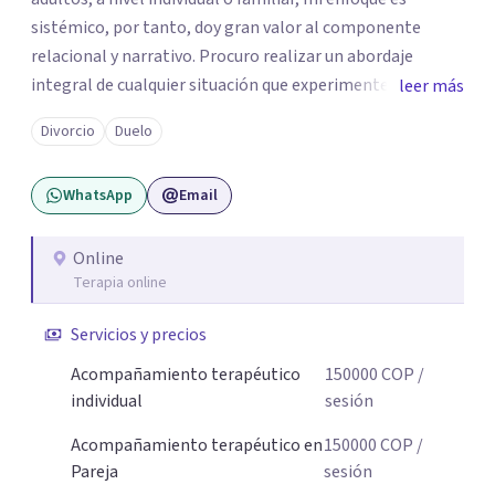
sistémico, por tanto, doy gran valor al componente
relacional y narrativo. Procuro realizar un abordaje
integral de cualquier situación que experimenten mis
leer más
consultantes y así lograr una comprensión que favorezca
Divorcio
Duelo
procesos de aprendizaje significativo y potencializar así
la movilización de recursos en pro de la solución y el
WhatsApp
Email
bienestar.
Online
Terapia online
Servicios y precios
Acompañamiento terapéutico
150000
COP
/
individual
sesión
Acompañamiento terapéutico en
150000
COP
/
Pareja
sesión