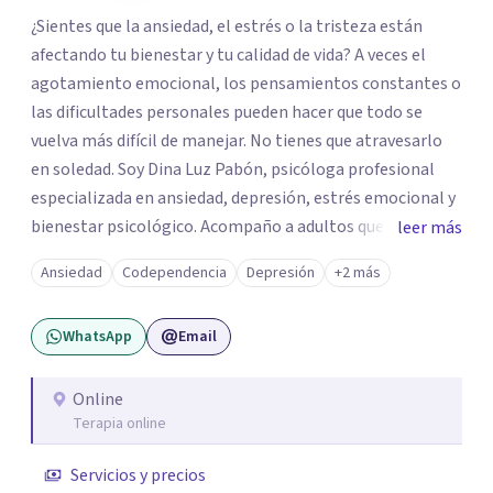
¿Sientes que la ansiedad, el estrés o la tristeza están
afectando tu bienestar y tu calidad de vida? A veces el
agotamiento emocional, los pensamientos constantes o
las dificultades personales pueden hacer que todo se
vuelva más difícil de manejar. No tienes que atravesarlo
en soledad. Soy Dina Luz Pabón, psicóloga profesional
especializada en ansiedad, depresión, estrés emocional y
bienestar psicológico. Acompaño a adultos que buscan
leer más
comprender lo que están viviendo, fortalecer su
Ansiedad
Codependencia
Depresión
+2 más
autoestima y recuperar el equilibrio emocional a través
de un espacio terapéutico seguro, empático y libre de
WhatsApp
Email
juicios. Trabajo desde un enfoque basado en la Psicología
Positiva, orientado a ayudarte no solo a comprender tu
malestar, sino también a potenciar tus recursos
Online
Terapia online
personales, desarrollar resiliencia y generar cambios
positivos y sostenibles en tu vida.
Servicios y precios