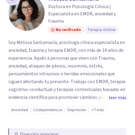
Doctora en Psicología Clínica |
Especialista en EMDR, ansiedad y
trauma.
No verificado
Terapia Online
Soy Melissa Santamaría, psicóloga clínica especialista en
ansiedad, trauma y terapia EMDR, con más de 14 años de
experiencia. Ayudo a personas que viven con Trauma,
ansiedad, ataques de pánico, insomnio, estrés,
pensamientos intrusivos o heridas emocionales que
siguen afectando tu presente. Trabajo con EMDR, terapia
cognitivo-conductual y terapias contextuales basadas en
evidencia científica para promover cambios profundos y
leer más
duraderos. Atiendo adultos, adolescentes, parejas y
Ansiedad
Codependencia
Depresión
+7 más
familias de forma presencial en Medellín y online, en un
espacio seguro, cercano y profesional.
Dirección principal