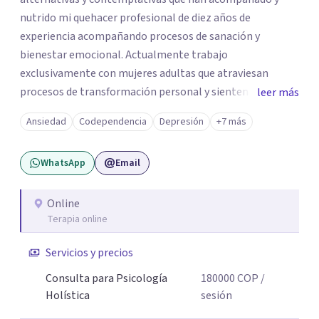
nutrido mi quehacer profesional de diez años de
experiencia acompañando procesos de sanación y
bienestar emocional. Actualmente trabajo
exclusivamente con mujeres adultas que atraviesan
procesos de transformación personal y sienten la
leer más
necesidad de tomar una pausa para reconectar consigo
Ansiedad
Codependencia
Depresión
+7 más
mismas y hacer un viaje de autoconocimiento profundo.
Mi propio camino profesional me llevó a trabajar antes
WhatsApp
Email
con niños, adolescentes y familias en contextos
educativos, sociales y comunitarios. Ese recorrido me
enseñó que el cambio real ocurre cuando la persona se
Online
Terapia online
siente vista, escuchada, acompañada; y sobre todo
cuando encuentra herramientas concretas que puede
Servicios y precios
llevar a su vida cotidiana. Hoy, esa experiencia se traduce
en un acompañamiento terapéutico, desde un enfoque
Consulta para Psicología
180000
COP
/
que une el rigor de la psicología con la sabiduría del
Holística
sesión
cuerpo, la presencia y la compasión.