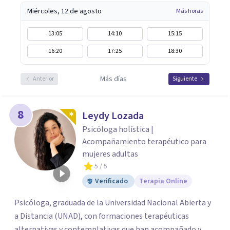
Miércoles, 12 de agosto
Más horas
13:05
14:10
15:15
16:20
17:25
18:30
Más días
Anterior
Siguiente
8
Leydy Lozada
Psicóloga holística |
Acompañamiento terapéutico para
mujeres adultas
5
/ 5
Verificado
Terapia Online
Psicóloga, graduada de la Universidad Nacional Abierta y
a Distancia (UNAD), con formaciones terapéuticas
alternativas y contemplativas que han acompañado y