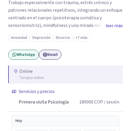
Trabajo especialmente con trauma, estrés crónico y
patrones relacionales repetitivos, integrando un enfoque
centrado en el cuerpo (psicoterapia somática y
sensoriomotriz), mindfulness y una mirada relacional y
leer más
psicodinámica. En terapia te ayudo a entender lo que te
Ansiedad
Depresión
Divorcio
+7 más
pasa sin juicio, a regular tu sistema nervioso y a
desarrollar recursos concretos para sentirte más
WhatsApp
Email
presente, estable y en paz contigo. También tengo
formación en constelaciones familiares a nivel individual,
lo que me permite abordar dinámicas profundas que
Online
Terapia online
pueden estar influyendo en tu historia y tus vínculos
actuales.
Servicios y precios
Primera visita Psicología
180000
COP
/ sesión
Hoy