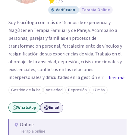
5
/ 5
Verificado
Terapia Online
Soy Psicóloga con más de 15 años de experiencia y
Magíster en Terapia Familiar y de Pareja. Acompaño a
personas, parejas y familias en procesos de
transformación personal, fortalecimiento de vínculos y
resignificación de sus experiencias de vida. Trabajo en el
abordaje de la ansiedad, depresión, crisis emocionales y
existenciales, conflictos en las relaciones
interpersonales y dificultades en la gestión emocional,
leer más
ofreciendo un espacio de escucha, comprensión y
Gestión de la ira
Ansiedad
Depresión
+7 más
acompañamiento terapéutico. Cada proceso terapéutico
es único. Por eso, en cada sesión se construye un espacio
WhatsApp
Email
seguro donde la palabra, las emociones y las experiencias
pueden ser comprendidas desde una mirada profunda y
humana. A través del análisis y la reflexión conjunta,
Online
Terapia online
buscamos identificar aquello que genera malestar o