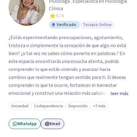
Psicóloga . Especialista en Psicología
Clínica
5
/ 5
Verificado
Terapia Online
¿Estás experimentando preocupaciones, agotamiento,
tristeza o simplemente la sensación de que algo no está
bien? ¿o tal vez no sabes cómo ponerlo en palabras.? En
este espacio encontrarás una escucha atenta, podrás
comprender lo que estás viviendo y avanzar hacia
cambios que realmente tengan sentido para ti. Si deseas
comprender lo que te ocurre, fortalecer el bienestar
emocional y construir una relación más saludable
leer más
contigo mismo y con los demás y sientes que este puede
Ansiedad
Codependencia
Depresión
+7 más
ser un buen momento para empezar, estaré dispuesta a
acompañarte en ese proceso.
WhatsApp
Email