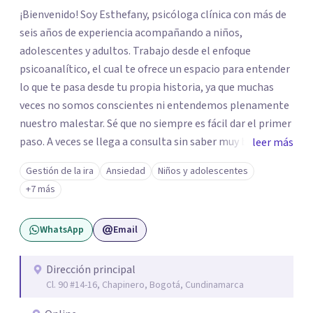
¡Bienvenido! Soy Esthefany, psicóloga clínica con más de
seis años de experiencia acompañando a niños,
adolescentes y adultos. Trabajo desde el enfoque
psicoanalítico, el cual te ofrece un espacio para entender
lo que te pasa desde tu propia historia, ya que muchas
veces no somos conscientes ni entendemos plenamente
nuestro malestar. Sé que no siempre es fácil dar el primer
paso. A veces se llega a consulta sin saber muy bien qué
leer más
decir, o sintiendo que algo no anda bien pero sin poder
Gestión de la ira
Ansiedad
Niños y adolescentes
nombrarlo. Mi intención es acompañarte en ese proceso,
+7 más
sin juicios y a tu propio ritmo, para que lo que hoy te pesa
pueda pensarse y transformarse.
WhatsApp
Email
Dirección principal
Cl. 90 #14-16, Chapinero, Bogotá, Cundinamarca