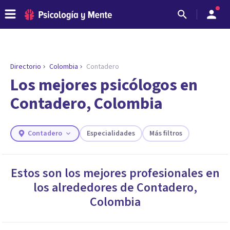
Directorio
Colombia
Contadero
ENCONTRAR MI TERAPEUTA
¿Necesitas ayuda para encontrar el
Los mejores psicólogos en
psicólogo adecuado?
Contadero, Colombia
Responde a unas breves preguntas y te ofreceremos
los profesionales que más se ajustan a tus
necesidades.
Contadero
Especialidades
Más filtros
Responder cuestionario
Estos son los mejores profesionales en
los alrededores de
Contadero
,
Colombia