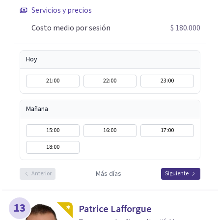
adaptándome a tus necesidades. Si sientes que es
Servicios y precios
momento de empezar un proceso terapéutico o deseas
Costo medio por sesión
$ 180.000
comprender mejor lo que estás viviendo, estaré
encantada de acompañarte en este camino hacia tu
bienestar emocional.
Hoy
21:00
22:00
23:00
Mañana
15:00
16:00
17:00
18:00
Más días
Anterior
Siguiente
13
Patrice Lafforgue