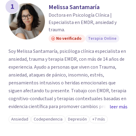
1
Melissa Santamaría
Doctora en Psicología Clínica |
Especialista en EMDR, ansiedad y
trauma.
No verificado
Terapia Online
Soy Melissa Santamaría, psicóloga clínica especialista en
ansiedad, trauma y terapia EMDR, con más de 14 años de
experiencia. Ayudo a personas que viven con Trauma,
ansiedad, ataques de pánico, insomnio, estrés,
pensamientos intrusivos o heridas emocionales que
siguen afectando tu presente. Trabajo con EMDR, terapia
cognitivo-conductual y terapias contextuales basadas en
evidencia científica para promover cambios profundos y
leer más
duraderos. Atiendo adultos, adolescentes, parejas y
Ansiedad
Codependencia
Depresión
+7 más
familias de forma presencial en Medellín y online, en un
espacio seguro, cercano y profesional.