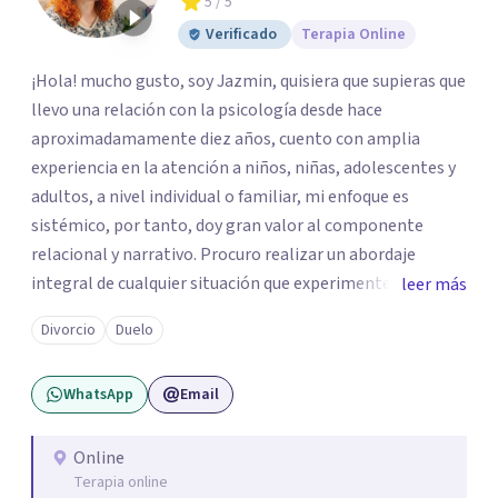
5
/ 5
Verificado
Terapia Online
¡Hola! mucho gusto, soy Jazmin, quisiera que supieras que
llevo una relación con la psicología desde hace
aproximadamamente diez años, cuento con amplia
experiencia en la atención a niños, niñas, adolescentes y
adultos, a nivel individual o familiar, mi enfoque es
sistémico, por tanto, doy gran valor al componente
relacional y narrativo. Procuro realizar un abordaje
integral de cualquier situación que experimenten mis
leer más
consultantes y así lograr una comprensión que favorezca
Divorcio
Duelo
procesos de aprendizaje significativo y potencializar así
la movilización de recursos en pro de la solución y el
WhatsApp
Email
bienestar.
Online
Terapia online