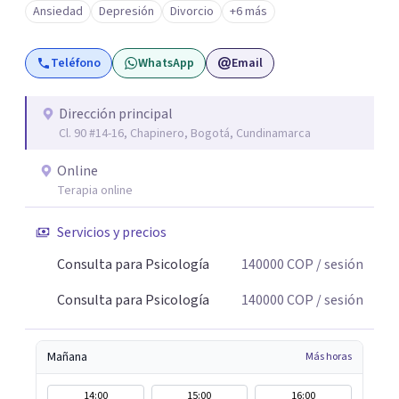
Ansiedad
Depresión
Divorcio
+6 más
propias reacciones emocionales les complican más la
vida. Desde ahí trabajamos. No busco eliminar el
Teléfono
WhatsApp
Email
malestar a la fuerza. Prefiero entender qué lo sostiene y
trabajar desde eso, no en contra. Atiendo en Bogotá de
forma presencial y también online.
Dirección principal
Cl. 90 #14-16, Chapinero, Bogotá, Cundinamarca
Online
Terapia online
Servicios y precios
Consulta para Psicología
140000
COP
/ sesión
Consulta para Psicología
140000
COP
/ sesión
Mañana
Más horas
14:00
15:00
16:00