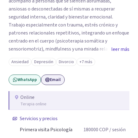
acompaño a personas que se sienten abrumadas,
ansiosas o desconectadas de sí mismas a recuperar
seguridad interna, claridad y bienestar emocional.
Trabajo especialmente con trauma, estrés crónico y
patrones relacionales repetitivos, integrando un enfoque
centrado en el cuerpo (psicoterapia somática y
sensoriomotriz), mindfulness y una mirada relacional y
leer más
psicodinámica. En terapia te ayudo a entender lo que te
Ansiedad
Depresión
Divorcio
+7 más
pasa sin juicio, a regular tu sistema nervioso y a
desarrollar recursos concretos para sentirte más
WhatsApp
Email
presente, estable y en paz contigo. También tengo
formación en constelaciones familiares a nivel individual,
lo que me permite abordar dinámicas profundas que
Online
Terapia online
pueden estar influyendo en tu historia y tus vínculos
actuales.
Servicios y precios
Primera visita Psicología
180000
COP
/ sesión