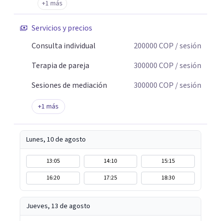
+1 más
de quienes estuvieron, de quienes agredieron o de quienes
no protegieron.
Servicios y precios
Consulta individual
200000
COP
/ sesión
Terapia de pareja
300000
COP
/ sesión
Sesiones de mediación
300000
COP
/ sesión
+
1
más
Lunes, 10 de agosto
13:05
14:10
15:15
16:20
17:25
18:30
Jueves, 13 de agosto