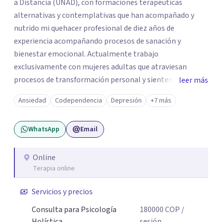
a Distancia (UNAD), con formaciones terapéuticas
alternativas y contemplativas que han acompañado y
nutrido mi quehacer profesional de diez años de
experiencia acompañando procesos de sanación y
bienestar emocional. Actualmente trabajo
exclusivamente con mujeres adultas que atraviesan
procesos de transformación personal y sienten la
leer más
necesidad de tomar una pausa para reconectar consigo
Ansiedad
Codependencia
Depresión
+7 más
mismas y hacer un viaje de autoconocimiento profundo.
Mi propio camino profesional me llevó a trabajar antes
WhatsApp
Email
con niños, adolescentes y familias en contextos
educativos, sociales y comunitarios. Ese recorrido me
enseñó que el cambio real ocurre cuando la persona se
Online
Terapia online
siente vista, escuchada, acompañada; y sobre todo
cuando encuentra herramientas concretas que puede
Servicios y precios
llevar a su vida cotidiana. Hoy, esa experiencia se traduce
en un acompañamiento terapéutico, desde un enfoque
Consulta para Psicología
180000
COP
/
que une el rigor de la psicología con la sabiduría del
Holística
sesión