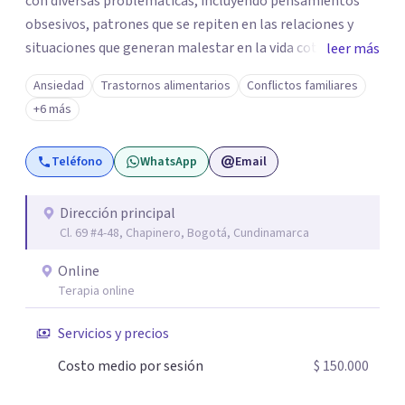
con diversas problematicas, incluyendo pensamientos
obsesivos, patrones que se repiten en las relaciones y
situaciones que generan malestar en la vida cotidiana. Mi
leer más
propósito es ofrecer un espacio seguro y humano donde
Ansiedad
Trastornos alimentarios
Conflictos familiares
puedas entender lo que te ocurre y encontrar nuevas
+6 más
formas de estar mejor.
Teléfono
WhatsApp
Email
Dirección principal
Cl. 69 #4-48, Chapinero, Bogotá, Cundinamarca
Online
Terapia online
Servicios y precios
Costo medio por sesión
$ 150.000