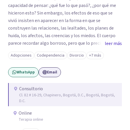
capacidad de pensar: ¿qué fue lo que pasó?, ¿por qué me
hicieron esto? Sin embargo, los efectos de eso que se
vivió insisten en aparecer en la forma en que se
construyen las relaciones, las lealtades, los planes de
huida, los afectos, las creencias y los miedos. El cuerpo
parece recordar algo borroso, pero que lo precipita a
leer más
reaccionar cuando siente una amenaza. Algunas personas
Adopciones
Codependencia
Divorcio
+7 más
parecen notar que algo pasa y, de vez en cuando, en la
propia persona aparece la pregunta: ¿tendrá que ver esto
WhatsApp
Email
con lo que me pasó? De las violencias es difícil hablar con
las personas cercanas: a veces porque se les quiere
proteger de esa historia difícil; a veces, por la misma duda
Consultorio
Cl. 82 # 16-29, Chapinero, Bogotá, D.C., Bogotá, Bogotá,
que se tiene sobre lo que pasó; y, a veces, por los silencios
D.C.
que se impusieron para no hablar. Te propongo una
psicoterapia para ayudar a integrar eso que pasó y para
Online
ayudar a pensar todo lo que generó. Soltar el lazo con el
Terapia online
trauma implica entender la dimensión de lo que ocurrió,