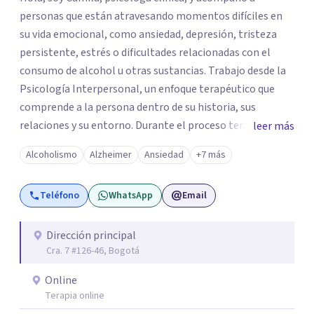
personas que están atravesando momentos difíciles en
su vida emocional, como ansiedad, depresión, tristeza
persistente, estrés o dificultades relacionadas con el
consumo de alcohol u otras sustancias. Trabajo desde la
Psicología Interpersonal, un enfoque terapéutico que
comprende a la persona dentro de su historia, sus
relaciones y su entorno. Durante el proceso terapéutico
leer más
exploramos cómo tus experiencias pasadas, tus vínculos
Alcoholismo
Alzheimer
Ansiedad
+7 más
y tu contexto actual influyen en tu bienestar emocional,
con el objetivo de generar cambios significativos y
Teléfono
WhatsApp
Email
duraderos en tu vida. Mi propósito como psicóloga es
ofrecer un espacio seguro, cálido y libre de juicios, donde
puedas sentirte escuchado(a). En terapia trabajaremos
Dirección principal
Cra. 7 #126-46, Bogotá
juntos para identificar tus recursos personales, fortalecer
tus herramientas emocionales y encontrar nuevas
Online
maneras de afrontar aquello que hoy te genera malestar.
Terapia online
Atiendo presencial en Bogotá y también terapia online,