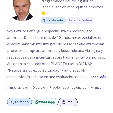
Programador Neurolingüístico -
Especialista en reconquista amorosa
5
/ 5
Verificado
Terapia Online
Soy Patrice Lafforgue, especialista en reconquista
amorosa. Desde hace más de 10 años, me especializo en
el acompañamiento integral de personas que atraviesan
procesos de ruptura amorosa y buscando una vía digna y
respetuosa para intentar reconstruir el vinculo amoroso.
Autor en la casa editorial PLANETA (sello DIANA):
"Recupera a tu ex con dignidad" - julio 2025 Mi
metodología se basa en una evaluación objetiva de
leer más
escenarios según la necesidad del paciente, centrada en
Impulsividad
Divorcio
Problemas emocionales
+4 más
tres ejes fundamentales: 1- Análisis de viabilidad:
estimación de probabilidades reales de recuperación de la
Teléfono
WhatsApp
Email
relación de pareja 2- Análisis conductual: evaluación de
comportamientos post-ruptura y patrones de