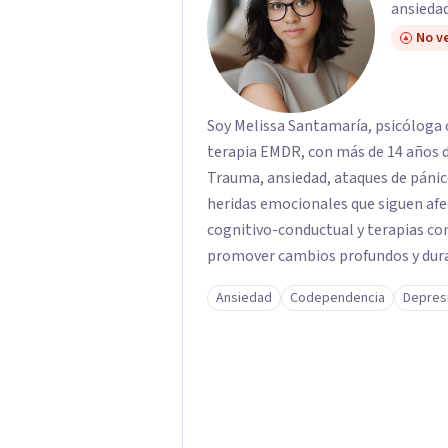
ansiedad
No ve
Soy Melissa Santamaría, psicóloga c
terapia EMDR, con más de 14 años d
Trauma, ansiedad, ataques de pánic
heridas emocionales que siguen afe
cognitivo-conductual y terapias con
promover cambios profundos y durad
familias de forma presencial en Med
Ansiedad
Codependencia
Depres
profesional.