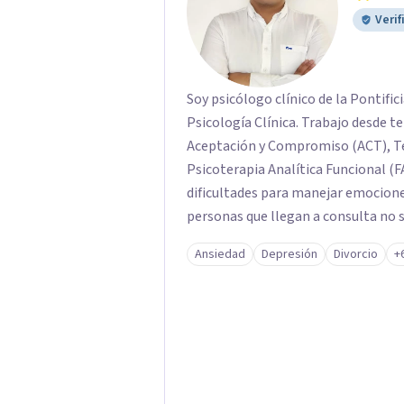
Verif
Soy psicólogo clínico de la Pontific
Psicología Clínica. Trabajo desde t
Aceptación y Compromiso (ACT), Te
Psicoterapia Analítica Funcional (F
dificultades para manejar emocion
personas que llegan a consulta no 
propias reacciones emocionales les
Ansiedad
Depresión
Divorcio
+
No busco eliminar el malestar a la 
trabajar desde eso, no en contra. 
online.