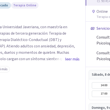
Cl. 90 #
icado
Terapia Online
Online
Terapia o
ia Universidad Javeriana, con maestría en
Servicio
erapias de tercera generación: Terapia de
Consult
rapia Dialéctico-Conductual (DBT) y
Psicolo
AP). Atiendo adultos con ansiedad, depresión,
es, duelos y momentos de quiebre. Muchas
Consult
solo cargan con un síntoma: sienten que sus
Psicolo
leer más
 complican más la vida. Desde ahí trabajamos.
6 más
fuerza. Prefiero entender qué lo sostiene y
Sábado, 8 d
Atiendo en Bogotá de forma presencial y también
14:00
17:00
Domingo, 9 