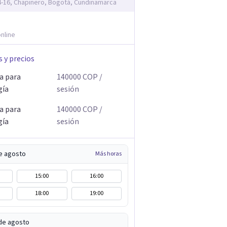
14-16, Chapinero, Bogotá, Cundinamarca
nline
s y precios
a para
140000
COP
/
gía
sesión
a para
140000
COP
/
gía
sesión
e agosto
Más horas
15:00
16:00
18:00
19:00
de agosto