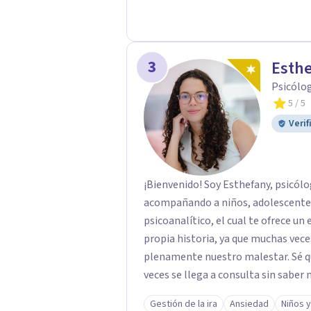
3
Esth
Psicólo
5
/ 5
Verif
¡Bienvenido! Soy Esthefany, psicólo
acompañando a niños, adolescentes 
psicoanalítico, el cual te ofrece un
propia historia, ya que muchas ve
plenamente nuestro malestar. Sé que
veces se llega a consulta sin saber 
bien pero sin poder nombrarlo. Mi 
Gestión de la ira
Ansiedad
Niños 