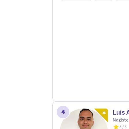
juicios y a tu propio ritmo, para qu
transformarse.
4
Luis 
Magister
5
/ 5