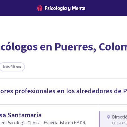
icólogos en Puerres, Colo
encontrar el psicólogo adecuado?
 te ofreceremos los profesionales que más se ajustan a tus
Más filtros
jores profesionales en los alrededores de
P
sa Santamaría
Direcci
en Psicología Clínica | Especialista en EMDR,
Cl. 14 #4