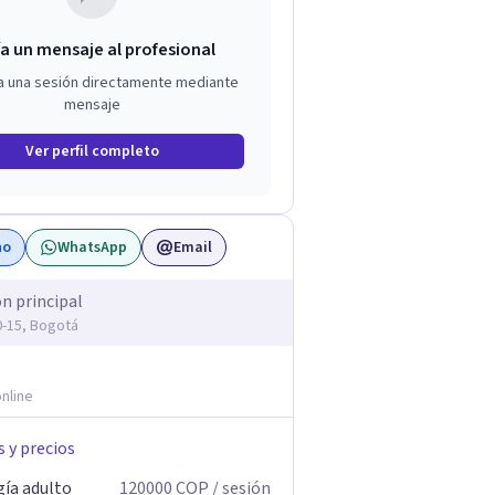
a un mensaje al profesional
a una sesión directamente mediante
mensaje
Ver perfil completo
no
WhatsApp
Email
ón principal
20-15, Bogotá
nline
s y precios
gía adulto
120000
COP
/ sesión