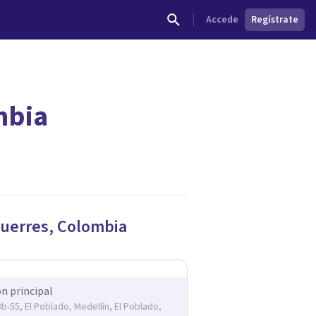
Accede
Regístrate
mbia
uerres
,
Colombia
ón principal
3b-55, El Poblado, Medellín, El Poblado,