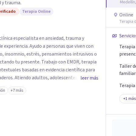
Medellín
 y trauma.
rificado
Terapia Online
Online
Terapia o
Servicio
línica especialista en ansiedad, trauma y
e experiencia. Ayudo a personas que viven con
Terapia 
o, insomnio, estrés, pensamientos intrusivos o
presenc
ctando tu presente. Trabajo con EMDR, terapia
Taller 
textuales basadas en evidencia científica para
familia
eros. Atiendo adultos, adolescentes, parejas y
leer más
ellín y online, en un espacio seguro, cercano y
Terapia
ión
+7 más
+
1
más