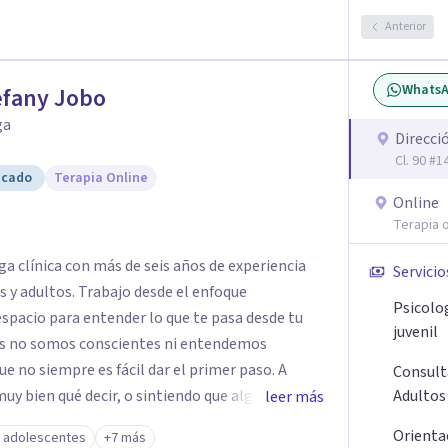
Anterior
Whats
efany Jobo
ga
Direcci
Cl. 90 #
icado
Terapia Online
Online
Terapia o
ga clínica con más de seis años de experiencia
Servicio
y adultos. Trabajo desde el enfoque
Psicolo
 espacio para entender lo que te pasa desde tu
juvenil
ces no somos conscientes ni entendemos
 no siempre es fácil dar el primer paso. A
Consult
muy bien qué decir, o sintiendo que algo no anda
Adultos
leer más
intención es acompañarte en ese proceso, sin
Orienta
y adolescentes
+7 más