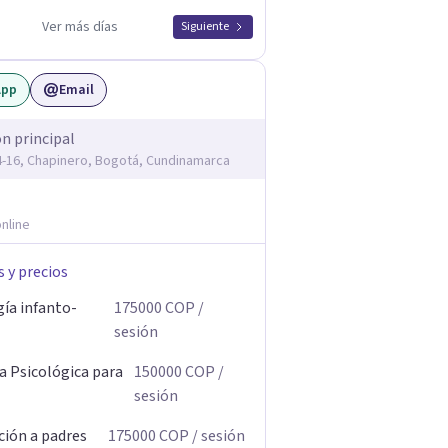
Ver más días
Siguiente
App
Email
ón principal
14-16, Chapinero, Bogotá, Cundinamarca
nline
s y precios
gía infanto-
175000
COP
/
sesión
a Psicológica para
150000
COP
/
sesión
ción a padres
175000
COP
/ sesión