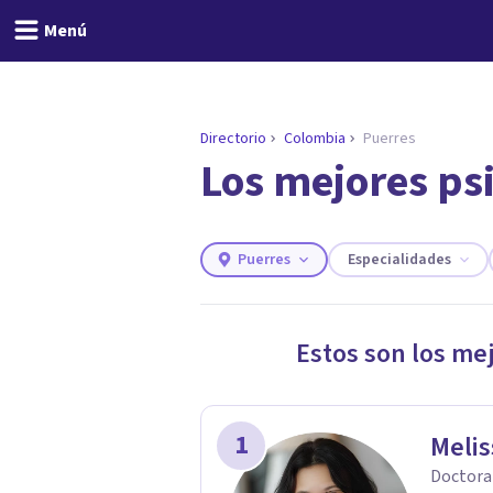
Menú
Directorio
Colombia
Puerres
Los mejores ps
ENCONTRAR MI TERAPEUTA
¿Necesitas ayuda para 
Responde a unas breves preguntas y
necesidades.
Puerres
Especialidades
Responder cuestionario
Estos son los me
1
Melis
Doctora 