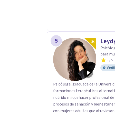
5
Leyd
Psicólo
para mu
5
/ 5
Verif
Psicóloga, graduada de la Universid
formaciones terapéuticas alternat
nutrido mi quehacer profesional d
procesos de sanación y bienestar emocional. Actualmente traba
con mujeres adultas que atraviesan