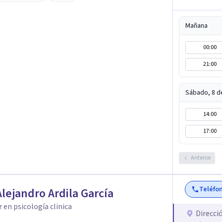
e lo que hoy te pesa pueda pensarse y
Mañana
00:00
21:00
Sábado, 8 d
14:00
17:00
Anterior
Teléfo
Alejandro Ardila García
 en psicología clinica
Direcci