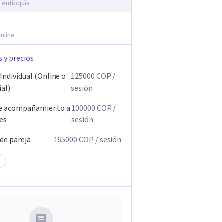
, Antioquia
nline
s y precios
Individual (Online o
125000
COP
/
ial)
sesión
de acompañamiento a
100000
COP
/
res
sesión
 de pareja
165000
COP
/ sesión