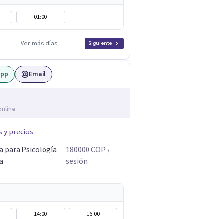
01:00
Ver más días
Siguiente
App
Email
online
s y precios
a para Psicología
180000
COP
/
ca
sesión
14:00
16:00