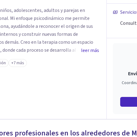
niños, adolescentes, adultos y parejas en
Servicio
onal. Mi enfoque psicodinámico me permite
Consult
sona, ayudándole a reconocer el origen de sus
 internos y construir nuevas formas de
os demás. Creo en la terapia como un espacio
s, donde cada proceso se desarrolla al ritmo de
leer más
ompañarte a navegar tus dificultades, encontrar
ión
+7 más
r un mayor bienestar emocional.
Enví
Coordin
ores profesionales en los alrededores de
M