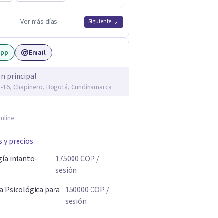
Ver más días
Siguiente
App
Email
ón principal
14-16, Chapinero, Bogotá, Cundinamarca
nline
s y precios
gía infanto-
175000
COP
/
sesión
a Psicológica para
150000
COP
/
sesión