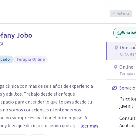
Anterior
Whats
efany Jobo
ga
Direcci
Cl. 90 #
icado
Terapia Online
Online
Terapia o
ga clínica con más de seis años de experiencia
Servicio
y adultos. Trabajo desde el enfoque
Psicolo
 espacio para entender lo que te pasa desde tu
juvenil
ces no somos conscientes ni entendemos
 no siempre es fácil dar el primer paso. A
Consult
muy bien qué decir, o sintiendo que algo no anda
Adultos
leer más
intención es acompañarte en ese proceso, sin