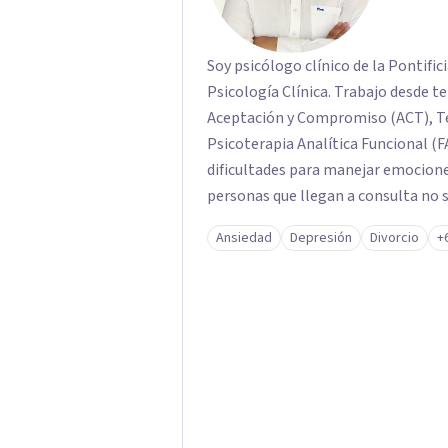
Soy psicólogo clínico de la Pontific
Psicología Clínica. Trabajo desde t
Aceptación y Compromiso (ACT), Te
Psicoterapia Analítica Funcional (F
dificultades para manejar emocion
personas que llegan a consulta no 
propias reacciones emocionales les
Ansiedad
Depresión
Divorcio
+
No busco eliminar el malestar a la 
trabajar desde eso, no en contra. 
online.