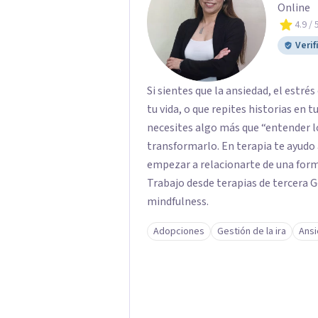
Online
4.9
/ 
Verif
Si sientes que la ansiedad, el estr
tu vida, o que repites historias en 
necesites algo más que “entender lo
transformarlo. En terapia te ayudo a
empezar a relacionarte de una for
Trabajo desde terapias de tercera 
mindfulness.
Adopciones
Gestión de la ira
Ans