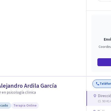
Enví
Coordin
Teléfo
Alejandro Ardila García
 en psicología clinica
Direcci
Cl. 90 #
icado
Terapia Online