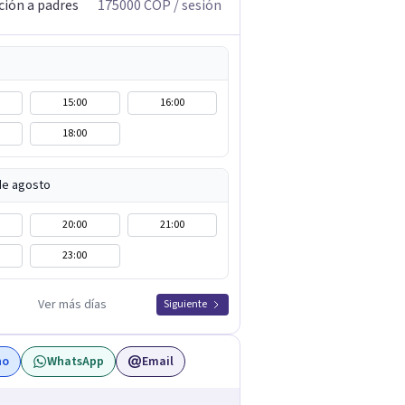
ción a padres
175000
COP
/ sesión
15:00
16:00
18:00
de agosto
20:00
21:00
23:00
Ver más días
Siguiente
no
WhatsApp
Email