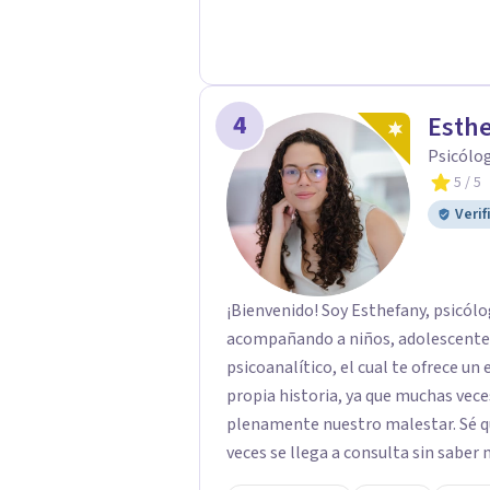
4
Esth
Psicólo
5
/ 5
Verif
¡Bienvenido! Soy Esthefany, psicólo
acompañando a niños, adolescentes 
psicoanalítico, el cual te ofrece un
propia historia, ya que muchas ve
plenamente nuestro malestar. Sé que
veces se llega a consulta sin saber 
bien pero sin poder nombrarlo. Mi 