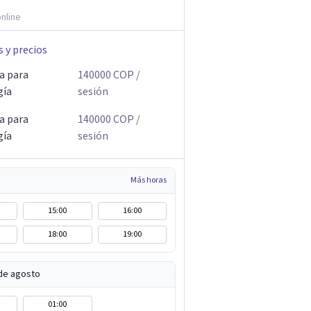
nline
s y precios
a para
140000
COP
/
gía
sesión
a para
140000
COP
/
gía
sesión
Más horas
15:00
16:00
18:00
19:00
de agosto
01:00