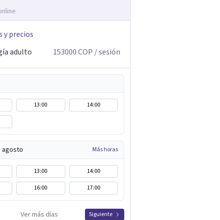
online
s y precios
gía adulto
153000
COP
/ sesión
13:00
14:00
e agosto
Más horas
13:00
14:00
16:00
17:00
Ver más días
Siguiente