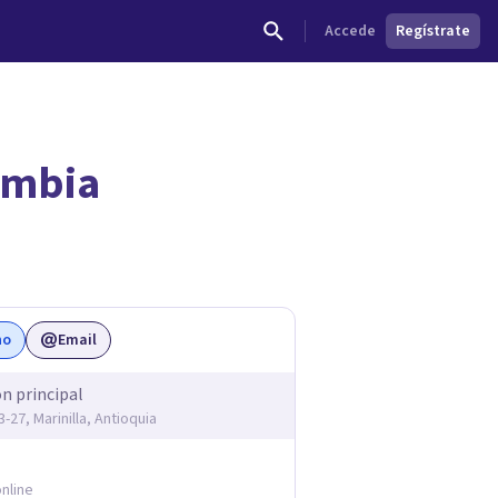
Accede
Regístrate
lombia
dades.
no
Email
ón principal
33-27, Marinilla, Antioquia
nline