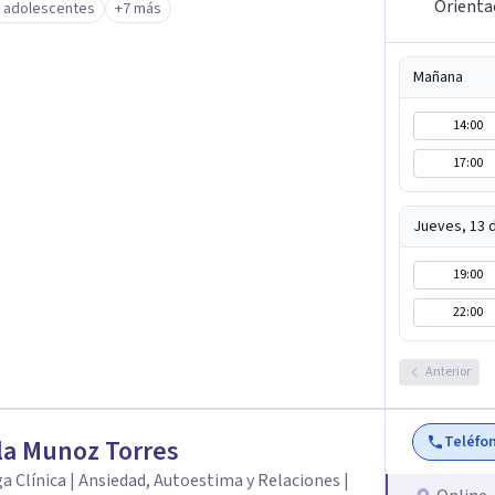
Orienta
y adolescentes
+7 más
e lo que hoy te pesa pueda pensarse y
Mañana
14:00
17:00
Jueves, 13 
19:00
22:00
Anterior
Teléfo
la Munoz Torres
a Clínica | Ansiedad, Autoestima y Relaciones |