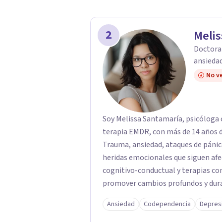
2
Melis
Doctora 
ansiedad
No ve
Soy Melissa Santamaría, psicóloga c
terapia EMDR, con más de 14 años d
Trauma, ansiedad, ataques de pánic
heridas emocionales que siguen afe
cognitivo-conductual y terapias con
promover cambios profundos y durad
familias de forma presencial en Med
Ansiedad
Codependencia
Depres
profesional.