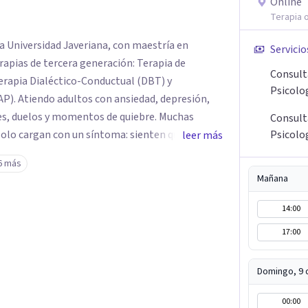
Online
Terapia o
ia Universidad Javeriana, con maestría en
Servicio
erapias de tercera generación: Terapia de
Consult
rapia Dialéctico-Conductual (DBT) y
Psicolo
AP). Atiendo adultos con ansiedad, depresión,
es, duelos y momentos de quiebre. Muchas
Consult
solo cargan con un síntoma: sienten que sus
Psicolo
leer más
 complican más la vida. Desde ahí trabajamos.
6 más
fuerza. Prefiero entender qué lo sostiene y
Mañana
Atiendo en Bogotá de forma presencial y también
14:00
17:00
Domingo, 9 
00:00