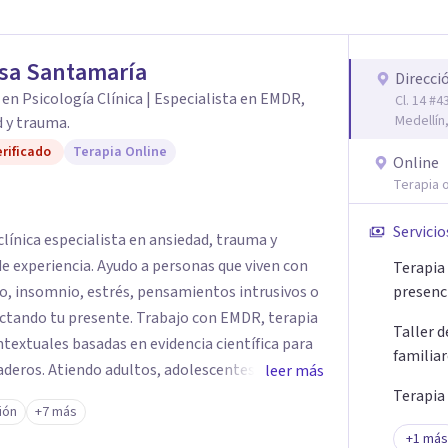
sa Santamaría
Direcci
en Psicología Clínica | Especialista en EMDR,
Cl. 14 #4
Medellín
 y trauma.
rificado
Terapia Online
Online
Terapia o
Servicio
línica especialista en ansiedad, trauma y
e experiencia. Ayudo a personas que viven con
Terapia 
o, insomnio, estrés, pensamientos intrusivos o
presenc
ctando tu presente. Trabajo con EMDR, terapia
Taller 
textuales basadas en evidencia científica para
familia
eros. Atiendo adultos, adolescentes, parejas y
leer más
ellín y online, en un espacio seguro, cercano y
Terapia
ión
+7 más
+
1
más