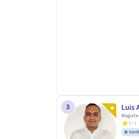
3
Luis 
Magister
5
/ 5
Verif