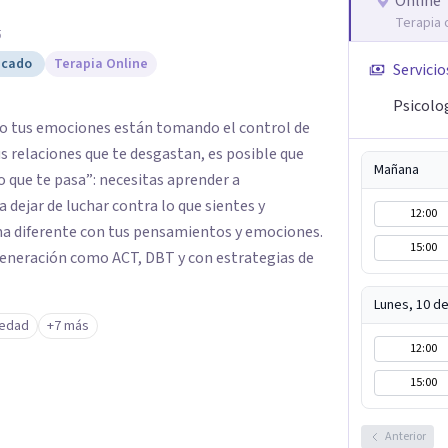
Online
Terapia 
5
icado
Terapia Online
Servicio
Psicolo
és o tus emociones están tomando el control de
tus relaciones que te desgastan, es posible que
Mañana
 que te pasa”: necesitas aprender a
 dejar de luchar contra lo que sientes y
12:00
ma diferente con tus pensamientos y emociones.
15:00
Generación como ACT, DBT y con estrategias de
Lunes, 10 d
iedad
+7 más
12:00
15:00
Anterior