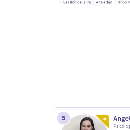
Gestión de la ira
Ansiedad
Niños 
juicios y a tu propio ritmo, para qu
transformarse.
5
Ange
Psicólog