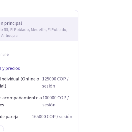
ón principal
3b-55, El Poblado, Medellín, El Poblado,
, Antioquia
nline
s y precios
Individual (Online o
125000
COP
/
ial)
sesión
de acompañamiento a
100000
COP
/
res
sesión
 de pareja
165000
COP
/ sesión