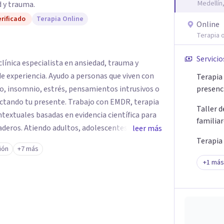
Medellín
 y trauma.
rificado
Terapia Online
Online
Terapia o
Servicio
línica especialista en ansiedad, trauma y
e experiencia. Ayudo a personas que viven con
Terapia 
o, insomnio, estrés, pensamientos intrusivos o
presenc
ctando tu presente. Trabajo con EMDR, terapia
Taller 
textuales basadas en evidencia científica para
familia
eros. Atiendo adultos, adolescentes, parejas y
leer más
ellín y online, en un espacio seguro, cercano y
Terapia
ión
+7 más
+
1
más