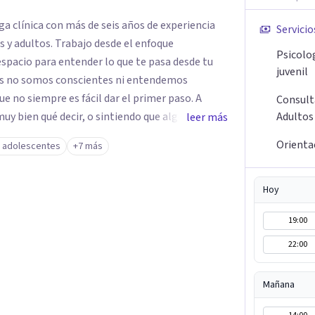
ga clínica con más de seis años de experiencia
Servicio
y adultos. Trabajo desde el enfoque
Psicolo
 espacio para entender lo que te pasa desde tu
juvenil
ces no somos conscientes ni entendemos
 no siempre es fácil dar el primer paso. A
Consult
muy bien qué decir, o sintiendo que algo no anda
Adultos
leer más
intención es acompañarte en ese proceso, sin
Orienta
y adolescentes
+7 más
e lo que hoy te pesa pueda pensarse y
Hoy
19:00
22:00
Mañana