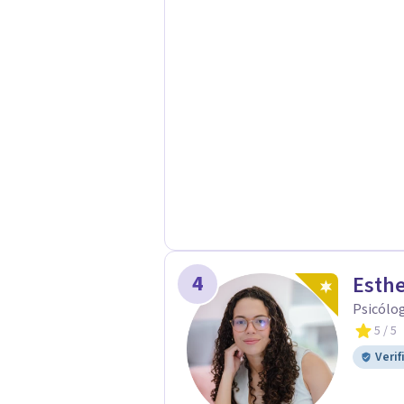
4
Esth
Psicólo
5
/ 5
Verif