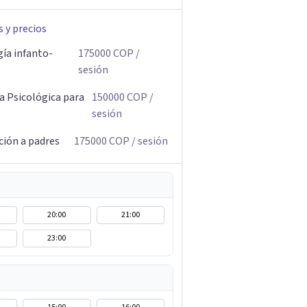
s y precios
gía infanto-
175000
COP
/
sesión
a Psicológica para
150000
COP
/
sesión
ción a padres
175000
COP
/ sesión
20:00
21:00
23:00