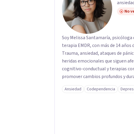
ansiedad
No ve
Soy Melissa Santamaría, psicóloga c
terapia EMDR, con más de 14 años d
Trauma, ansiedad, ataques de pánic
heridas emocionales que siguen afe
cognitivo-conductual y terapias con
promover cambios profundos y durad
familias de forma presencial en Med
Ansiedad
Codependencia
Depres
profesional.