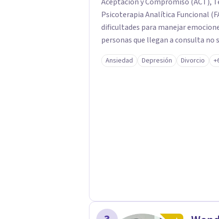
Aceptación y Compromiso (ACT), Te
Psicoterapia Analítica Funcional (F
dificultades para manejar emocion
personas que llegan a consulta no 
propias reacciones emocionales les
Ansiedad
Depresión
Divorcio
+
No busco eliminar el malestar a la 
trabajar desde eso, no en contra. 
online.