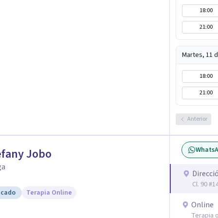
18:00
21:00
Martes, 11 
18:00
21:00
Anterior
Whats
efany Jobo
ga
Direcci
Cl. 90 #
icado
Terapia Online
Online
Terapia o