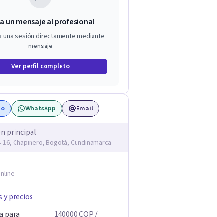
a un mensaje al profesional
a una sesión directamente mediante
mensaje
Ver perfil completo
no
WhatsApp
Email
ón principal
14-16, Chapinero, Bogotá, Cundinamarca
nline
s y precios
a para
140000
COP
/