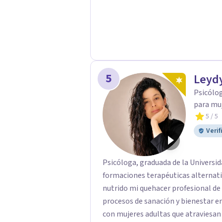
5
Leyd
Psicólo
para mu
5
/ 5
Verif
Psicóloga, graduada de la Universid
formaciones terapéuticas alternat
nutrido mi quehacer profesional d
procesos de sanación y bienestar emocional. Actualmente traba
con mujeres adultas que atraviesan