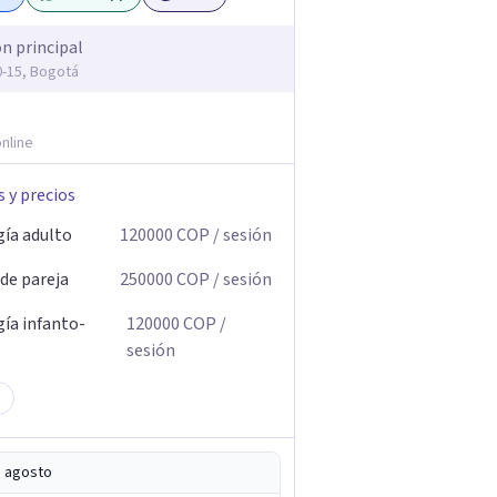
ón principal
20-15, Bogotá
nline
s y precios
gía adulto
120000
COP
/ sesión
 de pareja
250000
COP
/ sesión
gía infanto-
120000
COP
/
sesión
e agosto