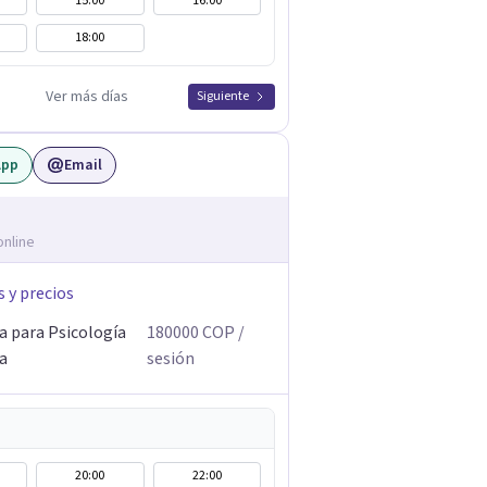
15:00
16:00
18:00
Ver más días
Siguiente
App
Email
online
s y precios
a para Psicología
180000
COP
/
ca
sesión
20:00
22:00