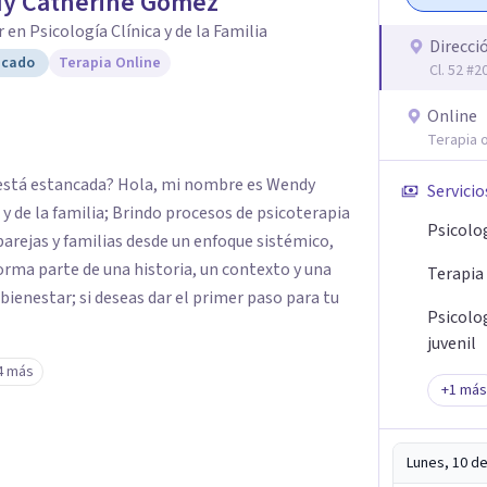
y Catherine Gómez
 en Psicología Clínica y de la Familia
Direcci
icado
Terapia Online
Cl. 52 #
Online
Terapia o
ue está estancada? Hola, mi nombre es Wendy
Servicio
y de la familia; Brindo procesos de psicoterapia
Psicolo
parejas y familias desde un enfoque sistémico,
rma parte de una historia, un contexto y una
Terapia
 bienestar; si deseas dar el primer paso para tu
Psicolo
juvenil
4 más
+
1
más
Lunes, 10 d