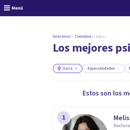
Menú
Directorio
Colombia
Gaira
Los mejores ps
ENCONTRAR MI TERAPEUTA
¿Necesitas ayuda para 
Responde a unas breves preguntas y 
Responder cuestionario
Gaira
Especialidades
Estos son los m
1
Melis
Doctora 