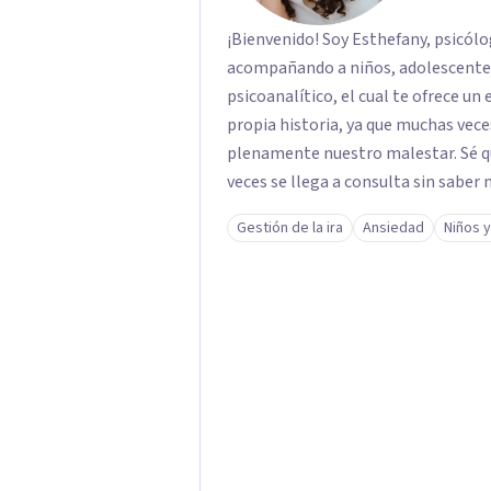
¡Bienvenido! Soy Esthefany, psicólo
acompañando a niños, adolescentes 
psicoanalítico, el cual te ofrece un
propia historia, ya que muchas ve
plenamente nuestro malestar. Sé que
veces se llega a consulta sin saber 
bien pero sin poder nombrarlo. Mi 
Gestión de la ira
Ansiedad
Niños 
juicios y a tu propio ritmo, para qu
transformarse.