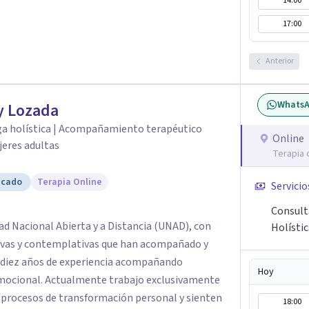
14:00
17:00
Anterior
Whats
y Lozada
ga holística | Acompañamiento terapéutico
Online
jeres adultas
Terapia 
icado
Terapia Online
Servicio
Consult
ad Nacional Abierta y a Distancia (UNAD), con
Holísti
ivas y contemplativas que han acompañado y
e diez años de experiencia acompañando
Hoy
jo exclusivamente
 procesos de transformación personal y sienten
18:00