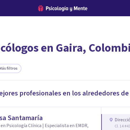
icólogos en Gaira, Colomb
encontrar el psicólogo adecuado?
te ofreceremos los profesionales que más se ajustan a tus necesi
Más filtros
ejores profesionales en los alrededores d
sa Santamaría
Direcci
en Psicología Clínica | Especialista en EMDR,
Cl. 14 #4