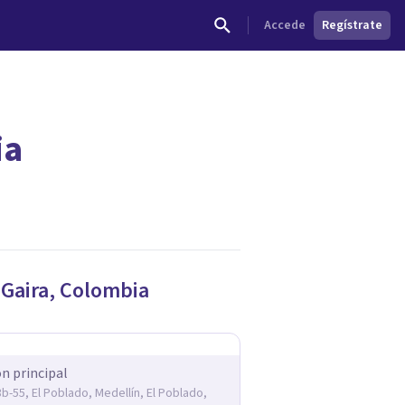
Accede
Regístrate
ia
dades.
e
Gaira
,
Colombia
ón principal
3b-55, El Poblado, Medellín, El Poblado,