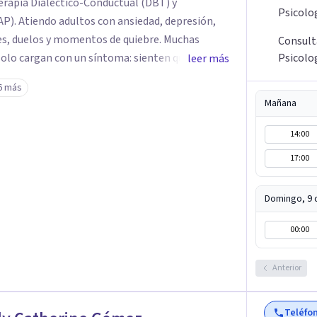
rapia Dialéctico-Conductual (DBT) y
Psicolo
AP). Atiendo adultos con ansiedad, depresión,
es, duelos y momentos de quiebre. Muchas
Consult
solo cargan con un síntoma: sienten que sus
Psicolo
leer más
 complican más la vida. Desde ahí trabajamos.
6 más
fuerza. Prefiero entender qué lo sostiene y
Mañana
Atiendo en Bogotá de forma presencial y también
14:00
17:00
Domingo, 9 
00:00
Anterior
Teléfo