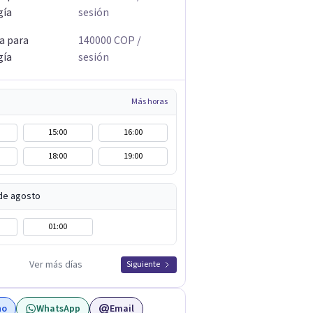
gía
sesión
a para
140000
COP
/
gía
sesión
Más horas
15:00
16:00
18:00
19:00
de agosto
01:00
Ver más días
Siguiente
no
WhatsApp
Email