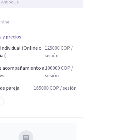
, Antioquia
nline
s y precios
Individual (Online o
125000
COP
/
ial)
sesión
de acompañamiento a
100000
COP
/
res
sesión
 de pareja
165000
COP
/ sesión