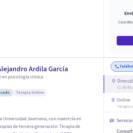
Enví
Coordin
Teléfo
Alejandro Ardila García
 en psicología clinica
Direcci
Cl. 90 #
icado
Terapia Online
Online
Terapia o
ia Universidad Javeriana, con maestría en
Servicio
erapias de tercera generación: Terapia de
Consult