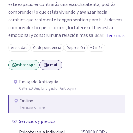
este espacio encontrarás una escucha atenta, podrás
comprender lo que estás viviendo y avanzar hacia
cambios que realmente tengan sentido para ti. Si deseas
comprender lo que te ocurre, fortalecer el bienestar
emocional y construir una relación más saludable
leer más
contigo mismo y con los demás y sientes que este puede
Ansiedad
Codependencia
Depresión
+7 más
ser un buen momento para empezar, estaré dispuesta a
acompañarte en ese proceso.
WhatsApp
Email
Envigado Antioquia
Calle 29 Sur, Envigado, Antioquia
Online
Terapia online
Servicios y precios
Psicoterapia individual
150000
COP
/