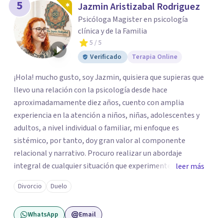
5
Jazmin Aristizabal Rodriguez
Psicóloga Magister en psicología
clínica y de la Familia
5
/ 5
Verificado
Terapia Online
¡Hola! mucho gusto, soy Jazmin, quisiera que supieras que
llevo una relación con la psicología desde hace
aproximadamamente diez años, cuento con amplia
experiencia en la atención a niños, niñas, adolescentes y
adultos, a nivel individual o familiar, mi enfoque es
sistémico, por tanto, doy gran valor al componente
relacional y narrativo. Procuro realizar un abordaje
integral de cualquier situación que experimenten mis
leer más
consultantes y así lograr una comprensión que favorezca
Divorcio
Duelo
procesos de aprendizaje significativo y potencializar así
la movilización de recursos en pro de la solución y el
WhatsApp
Email
bienestar.