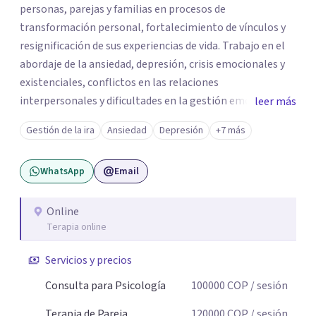
personas, parejas y familias en procesos de
transformación personal, fortalecimiento de vínculos y
resignificación de sus experiencias de vida. Trabajo en el
abordaje de la ansiedad, depresión, crisis emocionales y
existenciales, conflictos en las relaciones
interpersonales y dificultades en la gestión emocional,
leer más
ofreciendo un espacio de escucha, comprensión y
Gestión de la ira
Ansiedad
Depresión
+7 más
acompañamiento terapéutico. Cada proceso terapéutico
es único. Por eso, en cada sesión se construye un espacio
WhatsApp
Email
seguro donde la palabra, las emociones y las experiencias
pueden ser comprendidas desde una mirada profunda y
humana. A través del análisis y la reflexión conjunta,
Online
Terapia online
buscamos identificar aquello que genera malestar o
conflicto, para construir nuevas formas de entender la
Servicios y precios
historia personal, familiar o de pareja y promover
cambios que favorezcan el bienestar emocional y
Consulta para Psicología
100000
COP
/ sesión
relacional. La terapia es una oportunidad para
Terapia de Pareja
120000
COP
/ sesión