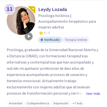
11
Leydy Lozada
Psicóloga holística |
Acompañamiento terapéutico para
mujeres adultas
5
/ 5
Verificado
Terapia Online
Psicóloga, graduada de la Universidad Nacional Abierta y
a Distancia (UNAD), con formaciones terapéuticas
alternativas y contemplativas que han acompañado y
nutrido mi quehacer profesional de diez años de
experiencia acompañando procesos de sanación y
bienestar emocional. Actualmente trabajo
exclusivamente con mujeres adultas que atraviesan
procesos de transformación personal y sienten la
leer más
necesidad de tomar una pausa para reconectar consigo
Ansiedad
Codependencia
Depresión
+7 más
mismas y hacer un viaje de autoconocimiento profundo.