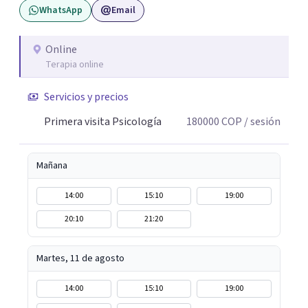
WhatsApp
Email
presente, estable y en paz contigo. También tengo
formación en constelaciones familiares a nivel individual,
lo que me permite abordar dinámicas profundas que
Online
Terapia online
pueden estar influyendo en tu historia y tus vínculos
actuales.
Servicios y precios
Primera visita Psicología
180000
COP
/ sesión
Mañana
14:00
15:10
19:00
20:10
21:20
Martes, 11 de agosto
14:00
15:10
19:00