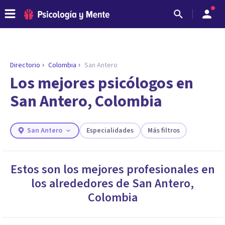
Directorio
Colombia
San Antero
ENCONTRAR MI TERAPEUTA
¿Necesitas ayuda para encontrar el
Los mejores psicólogos en
psicólogo adecuado?
San Antero, Colombia
Responde a unas breves preguntas y te ofreceremos
los profesionales que más se ajustan a tus
necesidades.
San Antero
Especialidades
Más filtros
Responder cuestionario
Estos son los mejores profesionales en
los alrededores de
San Antero
,
Colombia