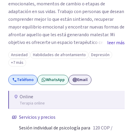
emocionales, momentos de cambio o etapas de
adaptación en sus vidas. Trabajo con personas que desean
comprender mejor lo que están sintiendo, recuperar
mayor equilibrio emocional y encontrar nuevas formas de
afrontar aquello que les está generando malestar. Mi
objetivo es ofrecerte un espacio terapéutico cercano,
leer más
seguro y libre de juicios, en el que puedas comprender
Ansiedad
Habilidades de afrontamiento
Depresión
mejor lo que estás viviendo, reconocer tus necesidades y
+7 más
desarrollar herramientas que te ayuden a afrontar tu
malestar emocional con mayor claridad y bienestar.
Teléfono
WhatsApp
Email
Online
Terapia online
Servicios y precios
Sesión individual de psicología para
120
COP
/