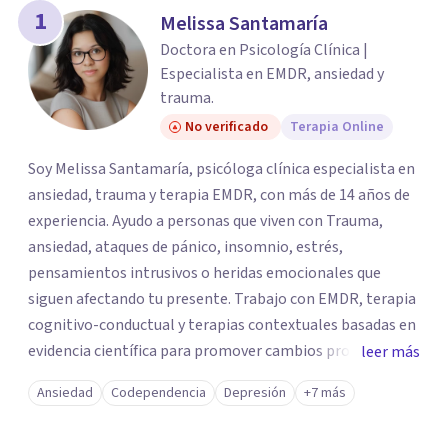
1
Melissa Santamaría
Doctora en Psicología Clínica |
Especialista en EMDR, ansiedad y
trauma.
No verificado
Terapia Online
Soy Melissa Santamaría, psicóloga clínica especialista en
ansiedad, trauma y terapia EMDR, con más de 14 años de
experiencia. Ayudo a personas que viven con Trauma,
ansiedad, ataques de pánico, insomnio, estrés,
pensamientos intrusivos o heridas emocionales que
siguen afectando tu presente. Trabajo con EMDR, terapia
cognitivo-conductual y terapias contextuales basadas en
evidencia científica para promover cambios profundos y
leer más
duraderos. Atiendo adultos, adolescentes, parejas y
Ansiedad
Codependencia
Depresión
+7 más
familias de forma presencial en Medellín y online, en un
espacio seguro, cercano y profesional.