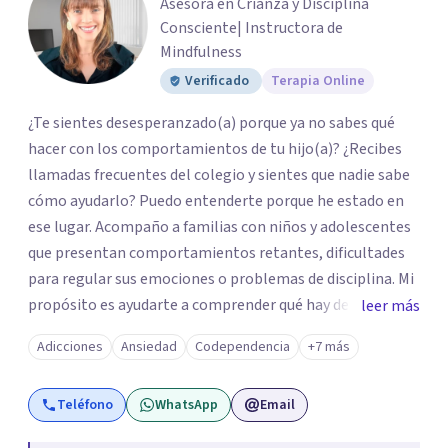
Asesora en Crianza y Disciplina
Consciente| Instructora de
Mindfulness
Verificado
Terapia Online
¿Te sientes desesperanzado(a) porque ya no sabes qué
hacer con los comportamientos de tu hijo(a)? ¿Recibes
llamadas frecuentes del colegio y sientes que nadie sabe
cómo ayudarlo? Puedo entenderte porque he estado en
ese lugar. Acompaño a familias con niños y adolescentes
que presentan comportamientos retantes, dificultades
para regular sus emociones o problemas de disciplina. Mi
propósito es ayudarte a comprender qué hay detrás de
leer más
esas conductas y desarrollar las habilidades y
Adicciones
Ansiedad
Codependencia
+7 más
herramientas que se necesitan para transformar estas
conductas indeseadas. De la misma manera, trabajo de la
Teléfono
WhatsApp
Email
mano con el colegio para que familia e institución
utilicen un mismo lenguaje, en caso que sea necesario. El