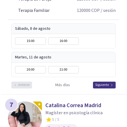
comprenderse, transformarse y construir relaciones más
conscientes y saludables. Te espero para acompañarte en
Terapia Familiar
120000
COP
/ sesión
tu proceso personal, familiar o de pareja.
Sábado, 8 de agosto
15:00
16:00
Martes, 11 de agosto
20:00
21:00
Más días
Anterior
Siguiente
7
Catalina Correa Madrid
Magíster en psicología clínica
5
/ 5