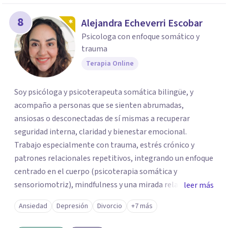
8
Alejandra Echeverri Escobar
Psicologa con enfoque somático y
trauma
Terapia Online
Soy psicóloga y psicoterapeuta somática bilingüe, y
acompaño a personas que se sienten abrumadas,
ansiosas o desconectadas de sí mismas a recuperar
seguridad interna, claridad y bienestar emocional.
Trabajo especialmente con trauma, estrés crónico y
patrones relacionales repetitivos, integrando un enfoque
centrado en el cuerpo (psicoterapia somática y
sensoriomotriz), mindfulness y una mirada relacional y
leer más
psicodinámica. En terapia te ayudo a entender lo que te
Ansiedad
Depresión
Divorcio
+7 más
pasa sin juicio, a regular tu sistema nervioso y a
desarrollar recursos concretos para sentirte más