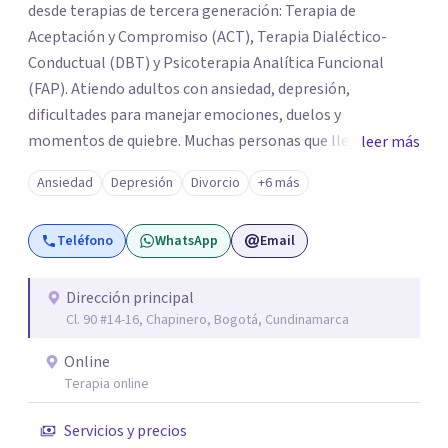
desde terapias de tercera generación: Terapia de
Aceptación y Compromiso (ACT), Terapia Dialéctico-
Conductual (DBT) y Psicoterapia Analítica Funcional
(FAP). Atiendo adultos con ansiedad, depresión,
dificultades para manejar emociones, duelos y
momentos de quiebre. Muchas personas que llegan a
leer más
consulta no solo cargan con un síntoma: sienten que sus
Ansiedad
Depresión
Divorcio
+6 más
propias reacciones emocionales les complican más la
vida. Desde ahí trabajamos. No busco eliminar el
Teléfono
WhatsApp
Email
malestar a la fuerza. Prefiero entender qué lo sostiene y
trabajar desde eso, no en contra. Atiendo en Bogotá de
forma presencial y también online.
Dirección principal
Cl. 90 #14-16, Chapinero, Bogotá, Cundinamarca
Online
Terapia online
Servicios y precios