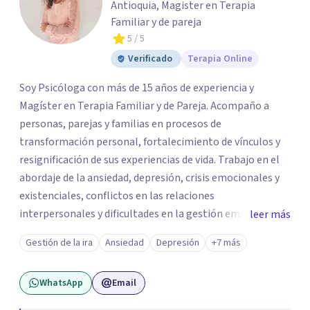
Antioquia, Magister en Terapia
Familiar y de pareja
5
/ 5
Verificado
Terapia Online
Soy Psicóloga con más de 15 años de experiencia y
Magíster en Terapia Familiar y de Pareja. Acompaño a
personas, parejas y familias en procesos de
transformación personal, fortalecimiento de vínculos y
resignificación de sus experiencias de vida. Trabajo en el
abordaje de la ansiedad, depresión, crisis emocionales y
existenciales, conflictos en las relaciones
interpersonales y dificultades en la gestión emocional,
leer más
ofreciendo un espacio de escucha, comprensión y
Gestión de la ira
Ansiedad
Depresión
+7 más
acompañamiento terapéutico. Cada proceso terapéutico
es único. Por eso, en cada sesión se construye un espacio
WhatsApp
Email
seguro donde la palabra, las emociones y las experiencias
pueden ser comprendidas desde una mirada profunda y