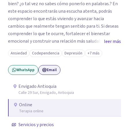
bien? ¿o tal vez no sabes cómo ponerlo en palabras.? En
este espacio encontrarás una escucha atenta, podrás
comprender lo que estás viviendo y avanzar hacia
cambios que realmente tengan sentido para ti. Si deseas
comprender lo que te ocurre, fortalecer el bienestar
emocional y construir una relación más saludable
leer más
contigo mismo y con los demás y sientes que este puede
Ansiedad
Codependencia
Depresión
+7 más
ser un buen momento para empezar, estaré dispuesta a
acompañarte en ese proceso.
WhatsApp
Email
Envigado Antioquia
Calle 29 Sur, Envigado, Antioquia
Online
Terapia online
Servicios y precios