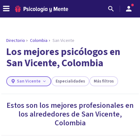
Directorio
Colombia
San Vicente
ENCONTRAR MI TERAPEUTA
¿Necesitas ayuda para encontrar el
Los mejores psicólogos en
psicólogo adecuado?
San Vicente, Colombia
Responde a unas breves preguntas y te ofreceremos
los profesionales que más se ajustan a tus
necesidades.
San Vicente
Especialidades
Más filtros
Responder cuestionario
Estos son los mejores profesionales en
los alrededores de
San Vicente
,
Colombia