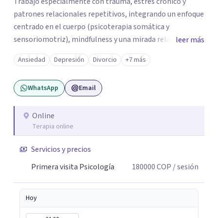
Trabajo especialmente con trauma, estrés crónico y
patrones relacionales repetitivos, integrando un enfoque
centrado en el cuerpo (psicoterapia somática y
sensoriomotriz), mindfulness y una mirada relacional y
leer más
psicodinámica. En terapia te ayudo a entender lo que te
Ansiedad
Depresión
Divorcio
+7 más
pasa sin juicio, a regular tu sistema nervioso y a
desarrollar recursos concretos para sentirte más
WhatsApp
Email
presente, estable y en paz contigo. También tengo
formación en constelaciones familiares a nivel individual,
lo que me permite abordar dinámicas profundas que
Online
Terapia online
pueden estar influyendo en tu historia y tus vínculos
actuales.
Servicios y precios
Primera visita Psicología
180000
COP
/ sesión
Hoy