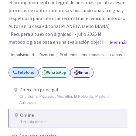
el acompañamiento integral de personas que atraviesan
procesos de ruptura amorosa y buscando una vía digna y
respetuosa para intentar reconstruir el vinculo amoroso.
Autor en la casa editorial PLANETA (sello DIANA):
"Recupera a tu ex con dignidad" - julio 2025 Mi
metodología se basa en una evaluación objetiva de
leer más
escenarios según la necesidad del paciente, centrada en
Impulsividad
Divorcio
Problemas emocionales
+4 más
tres ejes fundamentales: 1- Análisis de viabilidad:
estimación de probabilidades reales de recuperación de la
Teléfono
WhatsApp
Email
relación de pareja 2- Análisis conductual: evaluación de
comportamientos post-ruptura y patrones de
interacción 3- Soporte emocional: acompañamiento
Dirección principal
Cl. 5 Sur, El Poblado, Medellín, El Poblado, Medellín,
para la gestión del duelo afectivo
Antioquia
Online
Terapia online