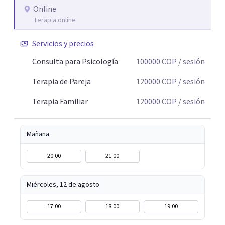
humana. A través del análisis y la reflexión conjunta,
Online
Terapia online
buscamos identificar aquello que genera malestar o
conflicto, para construir nuevas formas de entender la
Servicios y precios
historia personal, familiar o de pareja y promover
cambios que favorezcan el bienestar emocional y
Consulta para Psicología
100000
COP
/ sesión
relacional. La terapia es una oportunidad para
Terapia de Pareja
120000
COP
/ sesión
comprenderse, transformarse y construir relaciones más
conscientes y saludables. Te espero para acompañarte en
Terapia Familiar
120000
COP
/ sesión
tu proceso personal, familiar o de pareja.
Mañana
20:00
21:00
Miércoles, 12 de agosto
17:00
18:00
19:00