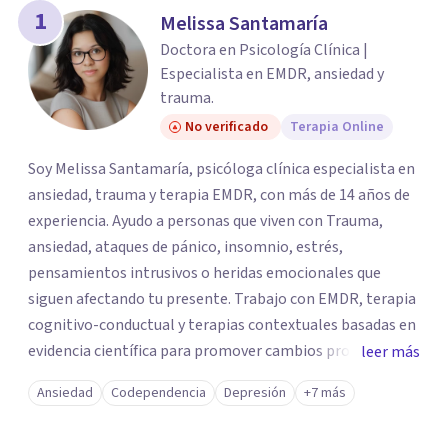
1
Melissa Santamaría
Doctora en Psicología Clínica |
Especialista en EMDR, ansiedad y
trauma.
No verificado
Terapia Online
Soy Melissa Santamaría, psicóloga clínica especialista en
ansiedad, trauma y terapia EMDR, con más de 14 años de
experiencia. Ayudo a personas que viven con Trauma,
ansiedad, ataques de pánico, insomnio, estrés,
pensamientos intrusivos o heridas emocionales que
siguen afectando tu presente. Trabajo con EMDR, terapia
cognitivo-conductual y terapias contextuales basadas en
evidencia científica para promover cambios profundos y
leer más
duraderos. Atiendo adultos, adolescentes, parejas y
Ansiedad
Codependencia
Depresión
+7 más
familias de forma presencial en Medellín y online, en un
espacio seguro, cercano y profesional.