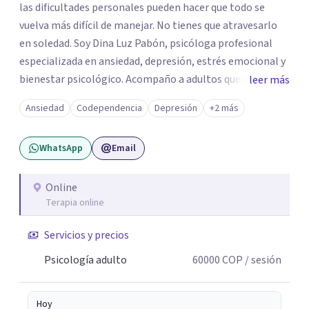
las dificultades personales pueden hacer que todo se
vuelva más difícil de manejar. No tienes que atravesarlo
en soledad. Soy Dina Luz Pabón, psicóloga profesional
especializada en ansiedad, depresión, estrés emocional y
bienestar psicológico. Acompaño a adultos que buscan
leer más
comprender lo que están viviendo, fortalecer su
Ansiedad
Codependencia
Depresión
+2 más
autoestima y recuperar el equilibrio emocional a través
de un espacio terapéutico seguro, empático y libre de
WhatsApp
Email
juicios. Trabajo desde un enfoque basado en la Psicología
Positiva, orientado a ayudarte no solo a comprender tu
malestar, sino también a potenciar tus recursos
Online
Terapia online
personales, desarrollar resiliencia y generar cambios
positivos y sostenibles en tu vida.
Servicios y precios
Psicología adulto
60000
COP
/ sesión
Hoy