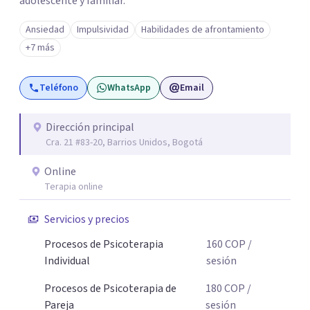
adolescente y familiar.
Ansiedad
Impulsividad
Habilidades de afrontamiento
+7 más
Teléfono
WhatsApp
Email
Dirección principal
Cra. 21 #83-20, Barrios Unidos, Bogotá
Online
Terapia online
Servicios y precios
Procesos de Psicoterapia
160
COP
/
Individual
sesión
Procesos de Psicoterapia de
180
COP
/
Pareja
sesión