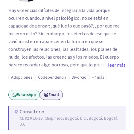
Hay violencias difíciles de integrar a la vida porque
ocurren cuando, a nivel psicológico, no se está en
capacidad de pensar: ¿qué fue lo que pasó?, ¿por qué me
hicieron esto? Sin embargo, los efectos de eso que se
vivió insisten en aparecer en la forma en que se
construyen las relaciones, las lealtades, los planes de
huida, los afectos, las creencias y los miedos. El cuerpo
parece recordar algo borroso, pero que lo precipita a
leer más
reaccionar cuando siente una amenaza. Algunas personas
Adopciones
Codependencia
Divorcio
+7 más
parecen notar que algo pasa y, de vez en cuando, en la
propia persona aparece la pregunta: ¿tendrá que ver esto
WhatsApp
Email
con lo que me pasó? De las violencias es difícil hablar con
las personas cercanas: a veces porque se les quiere
proteger de esa historia difícil; a veces, por la misma duda
Consultorio
Cl. 82 # 16-29, Chapinero, Bogotá, D.C., Bogotá, Bogotá,
que se tiene sobre lo que pasó; y, a veces, por los silencios
D.C.
que se impusieron para no hablar. Te propongo una