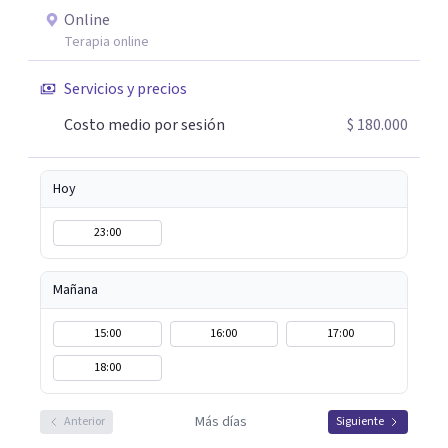
tus herramientas emocionales y encontrar nuevas
Online
maneras de afrontar aquello que hoy te genera malestar.
Terapia online
Atiendo presencial en Bogotá y también terapia online,
adaptándome a tus necesidades. Si sientes que es
Servicios y precios
momento de empezar un proceso terapéutico o deseas
Costo medio por sesión
$ 180.000
comprender mejor lo que estás viviendo, estaré
encantada de acompañarte en este camino hacia tu
bienestar emocional.
Hoy
23:00
Mañana
15:00
16:00
17:00
18:00
Más días
Anterior
Siguiente