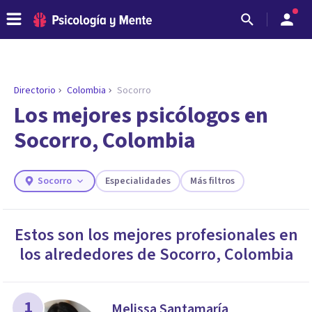
Directorio
Colombia
Socorro
ENCONTRAR MI TERAPEUTA
¿Necesitas ayuda para encontrar el
Los mejores psicólogos en
psicólogo adecuado?
Socorro, Colombia
Responde a unas breves preguntas y te ofreceremos
los profesionales que más se ajustan a tus
necesidades.
Socorro
Especialidades
Más filtros
Responder cuestionario
Estos son los mejores profesionales en
los alrededores de
Socorro
,
Colombia
1
Melissa Santamaría