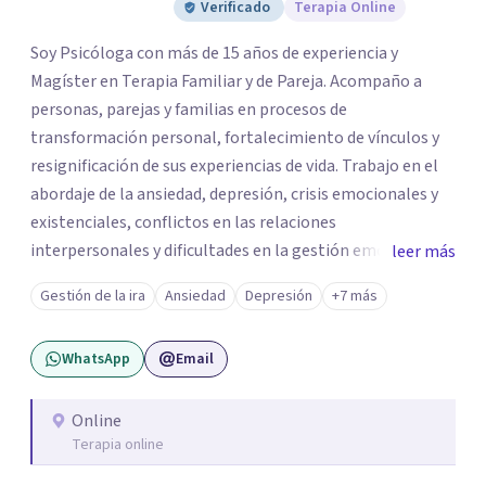
Verificado
Terapia Online
Soy Psicóloga con más de 15 años de experiencia y
Magíster en Terapia Familiar y de Pareja. Acompaño a
personas, parejas y familias en procesos de
transformación personal, fortalecimiento de vínculos y
resignificación de sus experiencias de vida. Trabajo en el
abordaje de la ansiedad, depresión, crisis emocionales y
existenciales, conflictos en las relaciones
interpersonales y dificultades en la gestión emocional,
leer más
ofreciendo un espacio de escucha, comprensión y
Gestión de la ira
Ansiedad
Depresión
+7 más
acompañamiento terapéutico. Cada proceso terapéutico
es único. Por eso, en cada sesión se construye un espacio
WhatsApp
Email
seguro donde la palabra, las emociones y las experiencias
pueden ser comprendidas desde una mirada profunda y
humana. A través del análisis y la reflexión conjunta,
Online
Terapia online
buscamos identificar aquello que genera malestar o
conflicto, para construir nuevas formas de entender la