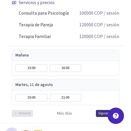
Servicios y precios
historia personal, familiar o de pareja y promover
cambios que favorezcan el bienestar emocional y
Consulta para Psicología
100000
COP
/ sesión
relacional. La terapia es una oportunidad para
Terapia de Pareja
120000
COP
/ sesión
comprenderse, transformarse y construir relaciones más
conscientes y saludables. Te espero para acompañarte en
Terapia Familiar
120000
COP
/ sesión
tu proceso personal, familiar o de pareja.
Mañana
15:00
16:00
Martes, 11 de agosto
20:00
21:00
Más días
Anterior
Siguiente