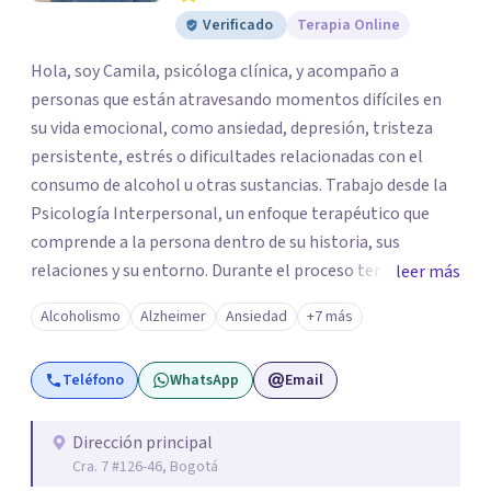
Verificado
Terapia Online
Hola, soy Camila, psicóloga clínica, y acompaño a
personas que están atravesando momentos difíciles en
su vida emocional, como ansiedad, depresión, tristeza
persistente, estrés o dificultades relacionadas con el
consumo de alcohol u otras sustancias. Trabajo desde la
Psicología Interpersonal, un enfoque terapéutico que
comprende a la persona dentro de su historia, sus
relaciones y su entorno. Durante el proceso terapéutico
leer más
exploramos cómo tus experiencias pasadas, tus vínculos
Alcoholismo
Alzheimer
Ansiedad
+7 más
y tu contexto actual influyen en tu bienestar emocional,
con el objetivo de generar cambios significativos y
Teléfono
WhatsApp
Email
duraderos en tu vida. Mi propósito como psicóloga es
ofrecer un espacio seguro, cálido y libre de juicios, donde
puedas sentirte escuchado(a). En terapia trabajaremos
Dirección principal
Cra. 7 #126-46, Bogotá
juntos para identificar tus recursos personales, fortalecer