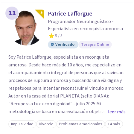
11
Patrice Lafforgue
Programador Neurolingüístico -
Especialista en reconquista amorosa
5
/ 5
Verificado
Terapia Online
Soy Patrice Lafforgue, especialista en reconquista
amorosa. Desde hace más de 10 años, me especializo en
el acompañamiento integral de personas que atraviesan
procesos de ruptura amorosa y buscando una vía digna y
respetuosa para intentar reconstruir el vinculo amoroso.
Autor en la casa editorial PLANETA (sello DIANA):
"Recupera a tu ex con dignidad" - julio 2025 Mi
metodología se basa en una evaluación objetiva de
leer más
escenarios según la necesidad del paciente, centrada en
Impulsividad
Divorcio
Problemas emocionales
+4 más
tres ejes fundamentales: 1- Análisis de viabilidad: