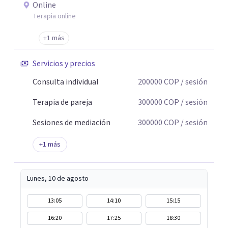
psicoterapia para ayudar a integrar eso que pasó y para
Online
ayudar a pensar todo lo que generó. Soltar el lazo con el
Terapia online
trauma implica entender la dimensión de lo que ocurrió,
+1 más
de quienes estuvieron, de quienes agredieron o de quienes
no protegieron.
Servicios y precios
Consulta individual
200000
COP
/ sesión
Terapia de pareja
300000
COP
/ sesión
Sesiones de mediación
300000
COP
/ sesión
+
1
más
Lunes, 10 de agosto
13:05
14:10
15:15
16:20
17:25
18:30