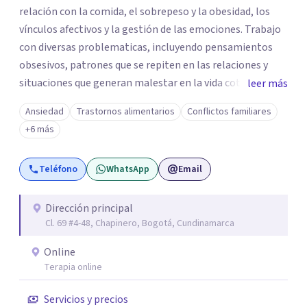
relación con la comida, el sobrepeso y la obesidad, los
vínculos afectivos y la gestión de las emociones. Trabajo
con diversas problematicas, incluyendo pensamientos
obsesivos, patrones que se repiten en las relaciones y
situaciones que generan malestar en la vida cotidiana. Mi
leer más
propósito es ofrecer un espacio seguro y humano donde
Ansiedad
Trastornos alimentarios
Conflictos familiares
puedas entender lo que te ocurre y encontrar nuevas
+6 más
formas de estar mejor.
Teléfono
WhatsApp
Email
Dirección principal
Cl. 69 #4-48, Chapinero, Bogotá, Cundinamarca
Online
Terapia online
Servicios y precios