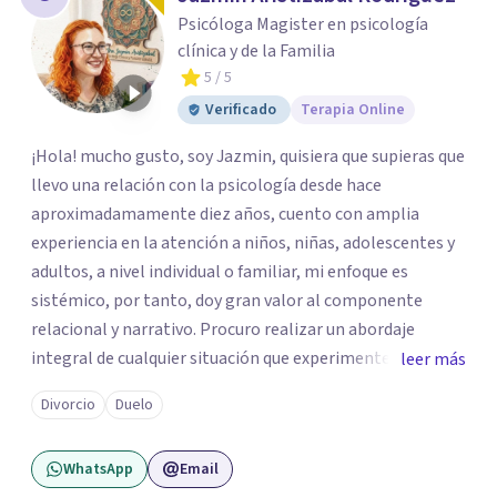
Psicóloga Magister en psicología
clínica y de la Familia
5
/ 5
Verificado
Terapia Online
¡Hola! mucho gusto, soy Jazmin, quisiera que supieras que
llevo una relación con la psicología desde hace
aproximadamamente diez años, cuento con amplia
experiencia en la atención a niños, niñas, adolescentes y
adultos, a nivel individual o familiar, mi enfoque es
sistémico, por tanto, doy gran valor al componente
relacional y narrativo. Procuro realizar un abordaje
integral de cualquier situación que experimenten mis
leer más
consultantes y así lograr una comprensión que favorezca
Divorcio
Duelo
procesos de aprendizaje significativo y potencializar así
la movilización de recursos en pro de la solución y el
WhatsApp
Email
bienestar.