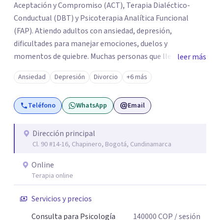
Aceptación y Compromiso (ACT), Terapia Dialéctico-
Conductual (DBT) y Psicoterapia Analítica Funcional
(FAP). Atiendo adultos con ansiedad, depresión,
dificultades para manejar emociones, duelos y
momentos de quiebre. Muchas personas que llegan a
leer más
consulta no solo cargan con un síntoma: sienten que sus
Ansiedad
Depresión
Divorcio
+6 más
propias reacciones emocionales les complican más la
vida. Desde ahí trabajamos. No busco eliminar el
Teléfono
WhatsApp
Email
malestar a la fuerza. Prefiero entender qué lo sostiene y
trabajar desde eso, no en contra. Atiendo en Bogotá de
forma presencial y también online.
Dirección principal
Cl. 90 #14-16, Chapinero, Bogotá, Cundinamarca
Online
Terapia online
Servicios y precios
Consulta para Psicología
140000
COP
/ sesión