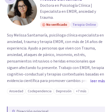
Doctora en Psicología Clínica |
Especialista en EMDR, ansiedad y
trauma.
No verificado
Terapia Online
Soy Melissa Santamaría, psicóloga clínica especialista en
ansiedad, trauma y terapia EMDR, con más de 14 años de
experiencia. Ayudo a personas que viven con Trauma,
ansiedad, ataques de pánico, insomnio, estrés,
pensamientos intrusivos o heridas emocionales que
siguen afectando tu presente. Trabajo con EMDR, terapia
cognitivo-conductual y terapias contextuales basadas en
evidencia científica para promover cambios profundos y
leer más
duraderos. Atiendo adultos, adolescentes, parejas y
Ansiedad
Codependencia
Depresión
+7 más
familias de forma presencial en Medellín y online, en un
espacio seguro, cercano y profesional.
Dirección principal