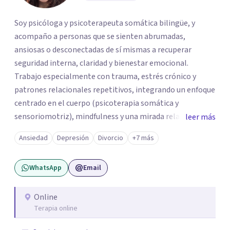
Soy psicóloga y psicoterapeuta somática bilingüe, y
acompaño a personas que se sienten abrumadas,
ansiosas o desconectadas de sí mismas a recuperar
seguridad interna, claridad y bienestar emocional.
Trabajo especialmente con trauma, estrés crónico y
patrones relacionales repetitivos, integrando un enfoque
centrado en el cuerpo (psicoterapia somática y
sensoriomotriz), mindfulness y una mirada relacional y
leer más
psicodinámica. En terapia te ayudo a entender lo que te
Ansiedad
Depresión
Divorcio
+7 más
pasa sin juicio, a regular tu sistema nervioso y a
desarrollar recursos concretos para sentirte más
WhatsApp
Email
presente, estable y en paz contigo. También tengo
formación en constelaciones familiares a nivel individual,
lo que me permite abordar dinámicas profundas que
Online
Terapia online
pueden estar influyendo en tu historia y tus vínculos
actuales.