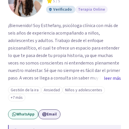
5
/ 5
Verificado
Terapia Online
¡Bienvenido! Soy Esthefany, psicóloga clínica con más de
seis años de experiencia acompañando a niños,
adolescentes y adultos. Trabajo desde el enfoque
psicoanalítico, el cual te ofrece un espacio para entender
lo que te pasa desde tu propia historia, ya que muchas
veces no somos conscientes ni entendemos plenamente
nuestro malestar. Sé que no siempre es fácil dar el primer
paso. A veces se llega a consulta sin saber muy bien qué
leer más
decir, o sintiendo que algo no anda bien pero sin poder
Gestión de la ira
Ansiedad
Niños y adolescentes
nombrarlo. Mi intención es acompañarte en ese proceso,
+7 más
sin juicios y a tu propio ritmo, para que lo que hoy te pesa
pueda pensarse y transformarse.
WhatsApp
Email