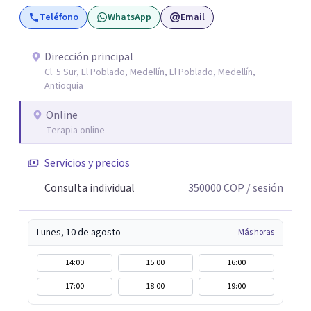
estimación de probabilidades reales de recuperación de la
Teléfono
WhatsApp
Email
relación de pareja 2- Análisis conductual: evaluación de
comportamientos post-ruptura y patrones de
interacción 3- Soporte emocional: acompañamiento
Dirección principal
Cl. 5 Sur, El Poblado, Medellín, El Poblado, Medellín,
para la gestión del duelo afectivo
Antioquia
Online
Terapia online
Servicios y precios
Consulta individual
350000
COP
/ sesión
Lunes, 10 de agosto
Más horas
14:00
15:00
16:00
17:00
18:00
19:00