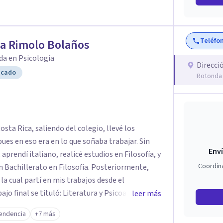
Teléfo
ia Rimolo Bolaños
da en Psicología
Direcci
icado
Rotonda 
osta Rica, saliendo del colegio, llevé los
ues en eso era en lo que soñaba trabajar. Sin
Enví
prendí italiano, realicé estudios en Filosofía, y
Coordin
rato en Filosofía. Posteriormente,
la cual partí en mis trabajos desde el
leer más
endencia
+7 más
el bachillerato y la licenciatura en