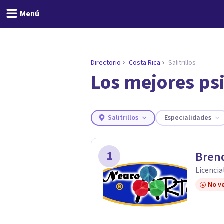
Menú
Directorio
Costa Rica
Salitrillos
Los mejores psi
ENCONTRAR MI TERAPEUTA
¿Necesitas ayuda para 
Responde a unas breves preguntas y 
Responder cuestionario
Salitrillos
Especialidades
1
Brend
Licencia
No ve