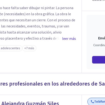
 hace falta saber dibujar ni pintar. La persona
e (necesidades) en la obra gráfica. La obra le
ntes que necesitan un cierre. Con el proceso de
 las necesidades, eventos, traumas, y se van
ista hasta alcanzar una solución, alivio
Enví
eso placentero y efectivo a través de las Artes
leer más
e la neurociencia, conociendo los procesos
Coordin
y adolescentes
+7 más
 la persona.
ores profesionales en los alrededores de
Sa
Teléfo
 Alejandra Guzmán Siles