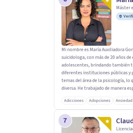
para desempeñarme como editor en la
Máster e
Proyecto que me resultaba tremend
Verif
deseo por la investigación y la tra
vínculos con colegas y amistades e
Costa Rica, y en Acompañamiento T
miembro fundador, desde 2019, del 
Mi nombre es María Auxiliadora Gonz
la Internacional de Foros del Camp
suicidologa, con más de 20 años de 
adolescentes, brindando también te
diferentes instituciones públicas y
temas del área de la psicología, l
diversa. He trabajado de manera esp
acompañamiento clínico de crisis su
Adicciones
Adopciones
Ansiedad
del colectivo DUO para la prevenció
diplomado latinoamericano en suici
7
del CPPCR. Actualmente labora en c
Claud
Ramón de Alajuela.
Licencia