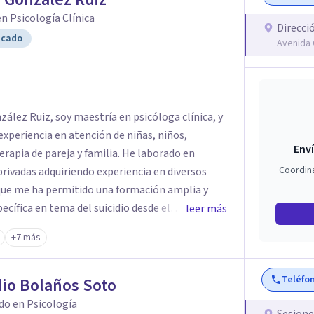
 revista Inscribir el Psicoanálisis, de ACIEP.
n Psicología Clínica
Direcci
amente interesante siempre en la línea de un
icado
Avenida 
nsmisión. Esta misma inquietud me ha llevado a
n el ámbito nacional, en la Red Communitas en
erapéutico, en el ámbito internacional como
Foro del Campo Lacaniano de México, adscrito a
ález Ruiz, soy maestría en psicóloga clínica, y
o Lacaniano.
experiencia en atención de niñas, niños,
Enví
rapia de pareja y familia. He laborado en
Coordin
 privadas adquiriendo experiencia en diversos
o que me ha permitido una formación amplia y
ecífica en tema del suicidio desde el
leer más
icida en el ámbito privado, soy socia fundadora
+7 más
n del suicidio desde el año 2018, graduada del
dología y colaboradora en la línea Aquí Estoy
Teléfo
línica privada en la Clínica Regenera Ren San
io Bolaños Soto
do en Psicología