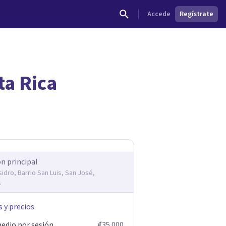
Accede
Regístrate
ta Rica
dades.
ón principal
sidro, Barrio San Luis, San José,
s
s y precios
edio por sesión
₡35 000