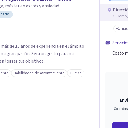
a, máster en estrés y ansiedad
Direcci
icado
C. Romo,
+1 más
Servicio
 más de 15 años de experiencia en el ámbito
Costo m
s mi gran pasión. Será un gusto para mí
n lograr tus objetivos.
iento
Habilidades de afrontamiento
+7 más
Enví
Coordin