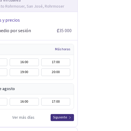
s Virtuales
sto Rohrmoser, San José, Rohrmoser
s y precios
edio por sesión
₡35 000
Más horas
16:00
17:00
19:00
20:00
e agosto
16:00
17:00
Ver más días
Siguiente