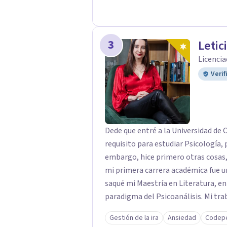
3
Letic
Licencia
Verif
Dede que entré a la Universidad de C
requisito para estudiar Psicología, p
embargo, hice primero otras cosas, a
mi primera carrera académica fue un Bachille
saqué mi Maestría en Literatura, en 
paradigma del Psicoanálisis. Mi trabajo final se tituló: Literatura y Psicoanálisis: La
seducción del texto. Desde ahí aposté a mi pasión por la lectura y mi formación en
Gestión de la ira
Ansiedad
Codep
psicoanálisis. Luego, complementando, saqué 