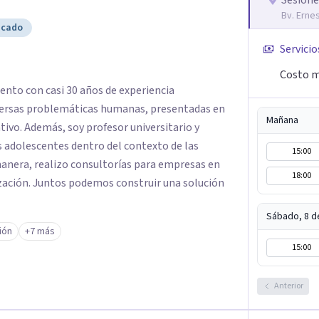
Sesione
Bv. Erne
icado
Servicio
Costo m
nto con casi 30 años de experiencia
iversas problemáticas humanas, presentadas en
Mañana
tivo. Además, soy profesor universitario y
s adolescentes dentro del contexto de las
15:00
manera, realizo consultorías para empresas en
18:00
zación. Juntos podemos construir una solución
Sábado, 8 d
ión
+7 más
15:00
Anterior