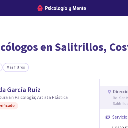
cólogos en Salitrillos, Cos
encontrar el psicólogo adecuado?
te ofreceremos los profesionales que más se ajustan a tus necesi
Más filtros
a García Ruíz
Direcci
tura En Psicología; Artista Plástica.
Bo. San I
Salitrillo
rificado
Servicio
Costo m