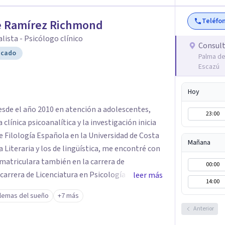
 Formo parte de la Red
Teléfo
Rica. Soy parte de la ACIEP, y tengo 14 años de
e Ramírez Richmond
o privado en Clínica Litoral. Recibo pacientes
lista - Psicólogo clínico
Consult
r escuchados y resolver sus problemas.
icado
Palma de
Escazú
Hoy
desde el año 2010 en atención a adolescentes,
23:00
e Filología Española en la Universidad de Costa
Mañana
e matriculara también en la carrera de
00:00
leer más
14:00
rica (UACA) y en 2013 de la Maestría en
lemas del sueño
+7 más
Psicoanalítica enla Universidad Centroamericana
Anterior