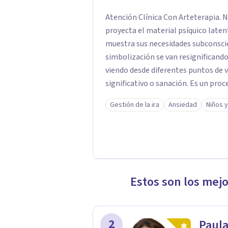
Atención Clínica Con Arteterapia. No
proyecta el material psíquico latent
muestra sus necesidades subconscie
simbolización se van resignificando
viendo desde diferentes puntos de v
significativo o sanación. Es un proc
Plásticas. Lo he fundamentado desd
Gestión de la ira
Ansiedad
Niños 
neuronales, mentales y creativos de
Estos son los mej
2
Paula