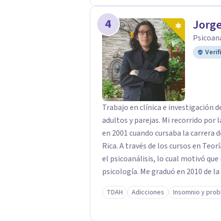
Psicología, continuando mi formación profesional.
4
Communitas de Psicólogos de Costa 
Jorg
experiencia en clínica en consultori
Psicoana
que quieran ir a un espacio para se
Verif
Trabajo en clínica e investigación 
adultos y parejas. Mi recorrido por la clínica psicoanalítica y la investigación inicia
en 2001 cuando cursaba la carrera d
Rica. A través de los cursos en Teoría Literaria y los de lingüística, me encontré con
el psicoanálisis, lo cual motivó qu
psicología. Me graduó en 2010 de la carrera de Licenciatura en Psicología en
Universidad Autónoma de Centroamé
TDAH
Adicciones
Insomnio y prob
Psicología con Énfasis en Clínica 
de Ciencias Sociales. ​ Marcado profundamente no sólo por la clínica sino por la