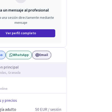
a un mensaje al profesional
a una sesión directamente mediante
mensaje
Ver perfil completo
no
WhatsApp
Email
ón principal
idas, Granada
nline
s y precios
gía adulto
50
EUR
/ sesión