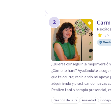
problemas de conducta; programas 
poblaciones específicas en ayuntam
2
Carm
Psicólog
5
/ 5
Verif
¿Quieres conseguir la mejor versió
¿Cómo lo haré? Ayudándote a coger 
que te ocurre; recibiendo mi apoyo
adquiriendo y practicando nuevas c
Realizo tanto terapia presencial, c
Gestión de la ira
Ansiedad
Codep