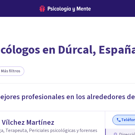
icólogos en Dúrcal, Españ
encontrar el psicólogo adecuado?
te ofreceremos los profesionales que más se ajustan a tus necesi
Más filtros
mejores profesionales en los alrededores d
Teléfo
 Vílchez Martínez
a, Terapeuta, Periciales psicológicas y forenses
Direcci