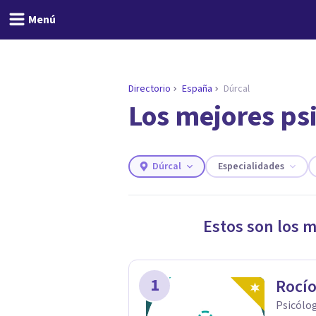
Menú
Directorio
España
Dúrcal
Los mejores ps
ENCONTRAR MI TERAPEUTA
¿Necesitas ayuda para 
Responde a unas breves preguntas y 
Responder cuestionario
Dúrcal
Especialidades
Estos son los 
1
Rocío
Psicólog