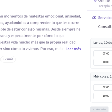
Online
Terapia o
an momentos de malestar emocional, ansiedad,
Servicio
nes, ayudandoles a comprender lo que les ocurre
Consult
star consigo mismas. Desde siempre he
mana y especialmente por cómo lo que
estra vida mucho más que la propia realidad;
Lunes, 10 d
r sino cómo lo vivimos. Por eso, mi trabajo
leer más
07:00
 de cada persona. Entiendo la terapia
+7 más
 donde poder dar sentido a lo que ocurre,
10:00
ar cambios que permitan vivir con mayor
Miércoles, 
07:00
10:00
Anterior