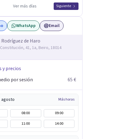
Ver más días
Siguiente
no
WhatsApp
Email
 Rodríguez de Haro
 Constitución, 41, 1a, Beiro, 18014
s y precios
edio por sesión
65 €
e agosto
Más horas
08:00
09:00
11:00
14:00