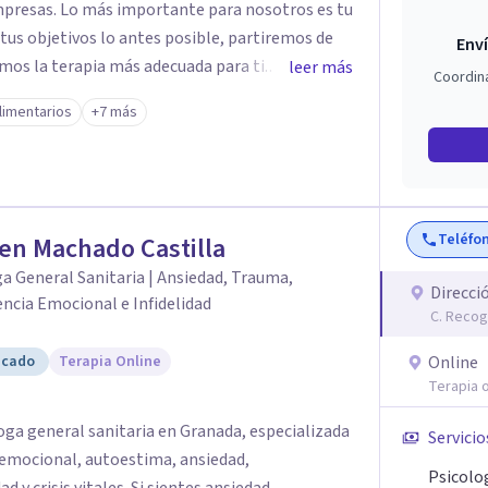
 nosotros es tu
 tus objetivos lo antes posible, partiremos de
Enví
emos la terapia más adecuada para ti.
leer más
Coordin
gnitiva conductual, la terapia de aceptación y
limentarios
+7 más
ntas de coaching, para trabajar la situación y
Teléfo
en Machado Castilla
a General Sanitaria | Ansiedad, Trauma,
Direcci
ncia Emocional e Infidelidad
C. Recog
icado
Terapia Online
Online
Terapia o
ga general sanitaria en Granada, especializada
Servicio
 emocional, autoestima, ansiedad,
Psicolo