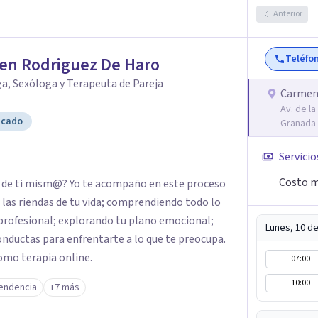
para drogodependientes y talleres para
Anterior
ientos; y terapias para mujeres víctimas de VG
Teléfo
en Rodriguez De Haro
a, Sexóloga y Terapeuta de Pareja
Carmen
Av. de la
icado
Granada
Servicio
Costo m
n de ti mism@? Yo te acompaño en este proceso
las riendas de tu vida; comprendiendo todo lo
 profesional; explorando tu plano emocional;
Lunes, 10 d
onductas para enfrentarte a lo que te preocupa.
omo terapia online.
07:00
10:00
endencia
+7 más