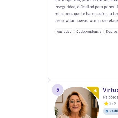
autoexigencia, procesos de infidelidad y crisis vit
inseguridad, dificultad para poner 
relaciones que te hacen sufrir, la 
desarrollar nuevas formas de relacionarte 
cercano, práctico y basado en la ev
Ansiedad
Codependencia
Depres
te permitan comprender el origen d
estrategias para gestionar las emo
equilibrio emocional. En consulta encontrarás un espacio seguro donde poder
expresarte sin miedo a ser juzgado
autonomía, confianza y bienestar, 
tiempo del necesario. Atiendo tanto de forma presencial en Granada como
mediante terapia online.
5
Virt
Psicólog
5
/ 5
Verif