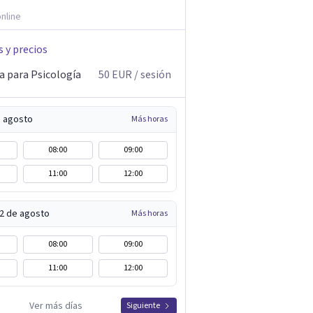
nline
s y precios
a para Psicología
50
EUR
/ sesión
e agosto
Más horas
08:00
09:00
11:00
12:00
12 de agosto
Más horas
08:00
09:00
11:00
12:00
Ver más días
Siguiente