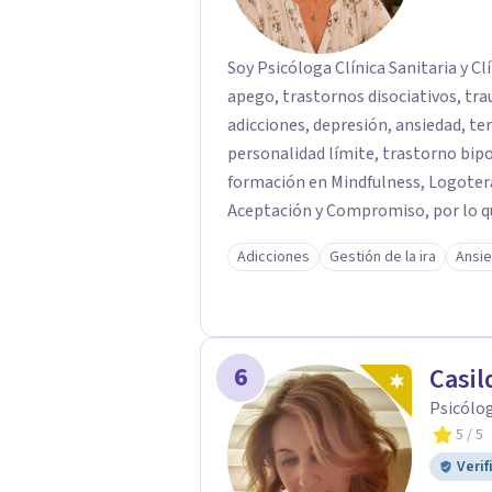
Soy Psicóloga Clínica Sanitaria y C
apego, trastornos disociativos, tr
adicciones, depresión, ansiedad, terapia de pareja
personalidad límite, trastorno bipolar, etc. Poseo así tambi
formación en Mindfulness, Logoterapia, Terapia Cognitivo-conductual y Terapia de
Aceptación y Compromiso, por lo q
gestión de la ira, problemas relacionales, vacío
Adicciones
Gestión de la ira
Ansi
desde veinte años, tanto de forma 
6
Casil
Psicólog
5
/ 5
Verif