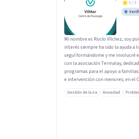
5
/ 5
Verif
Mi nombre es Rocío Vílchez, soy psi
interés siempre ha sido la ayuda a 
seguí formándome y me involucré en dis
con la asociación Termalay, dedica
programas para el apoyo a familias
e intervención con menores; en el C
colaborando en una investigación 
Gestión de la ira
Ansiedad
Proble
condenados por violencia de género y condena
constantemente formándome, al te
"Psicología Jurídica" abrí mi Centr
terapia y a realizar peritaciones. 
colaboraciones y proyectos como p
adultos; terapias en Residencias de