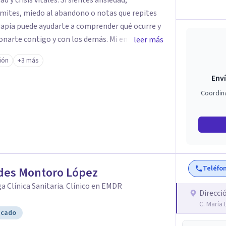
ales. Si sientes ansiedad,
límites, miedo al abandono o notas que repites
terapia puede ayudarte a comprender qué ocurre y
contigo y con los demás. Mi enfoque es
leer más
idencia científica. Trabajo con herramientas que
ión
+3 más
e tus dificultades y, al mismo tiempo, aprender
Enví
ciones, mejorar la autoestima y recuperar el
Coordin
/a. Mi objetivo es acompañarte para que ganes
de manera que no dependas de la terapia más
Teléfo
udes Montoro López
a Clínica Sanitaria. Clínico en EMDR
Direcci
C. María
icado