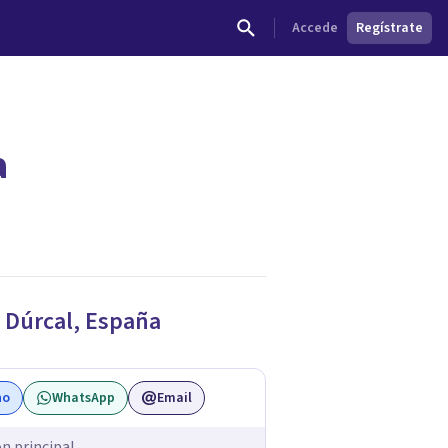
Accede
Regístrate
a
dades.
e
Dúrcal
,
España
no
WhatsApp
Email
ón principal