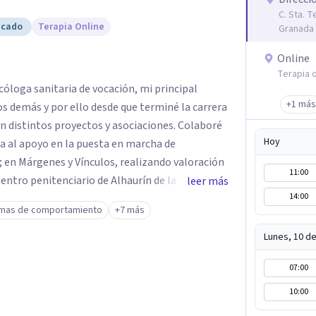
C. Sta. T
icado
Terapia Online
Granada
Online
Terapia o
cóloga sanitaria de vocación, mi principal
+1 más
los demás y por ello desde que terminé la carrera
tintos proyectos y asociaciones. Colaboré
Hoy
da al apoyo en la puesta en marcha de
; en Márgenes y Vínculos, realizando valoración
11:00
entro penitenciario de Alhaurín de la Torre,
leer más
14:00
para detectar las semejanzas entre los hombres
mas de comportamiento
+7 más
dos por violación... A pesar de estar
rminar mis masters en "Igualdad y Género" y
Lunes, 10 d
o de Psicología Vilmar y me dediqué a hacer
07:00
Todo ello compaginado con la realización de
rogramas de estimulación en residencias de
10:00
 Adultos con Discapacidad Intelectual y