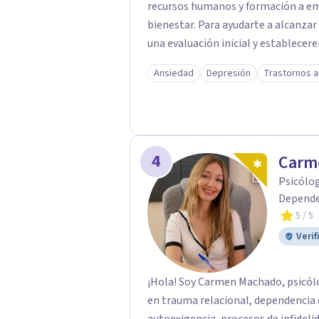
recursos humanos y formación a empresas. Lo más importante para
bienestar. Para ayudarte a alcanzar
una evaluación inicial y establecer
Trabajaremos desde la psicología co
Ansiedad
Depresión
Trastornos a
compromiso, o incluiremos herramie
los síntomas que nos presentes.
4
Carm
Psicólog
Depende
5
/ 5
Verif
¡Hola! Soy Carmen Machado, psicólo
en trauma relacional, dependencia