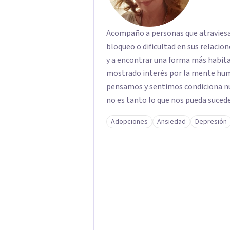
Acompaño a personas que atravies
bloqueo o dificultad en sus relacio
y a encontrar una forma más habitable de e
mostrado interés por la mente hu
pensamos y sentimos condiciona nu
no es tanto lo que nos pueda sucede
parte de la escucha de la experiencia subjetiva
Adopciones
Ansiedad
Depresión
como un espacio de acompañamiento
abrir nuevas perspectivas y facilit
equilibrio y bienestar.