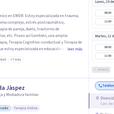
Lunes, 10 d
08:00
línico en EMDR. Estoy especializada en trauma,
11:00
auma complejo, estrés postraumático,
, duelo, trastorno de
én, una amplia
Martes, 11 
08:00
ue estoy especializada en educación emocional,
leer más
 existencial y autoestima. Trabajo
11:00
edad
+7 más
presencial (Granada), como online.
Anterior
Teléfo
da Jàspez
a y Mediadora familiar
Direcci
Cam. de 
icado
Terapia Online