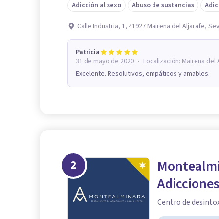
Adicción al sexo
Abuso de sustancias
Adic
Calle Industria, 1, 41927 Mairena del Aljarafe, Sev
Patricia
·
31 de mayo de 2020
Localización:
Mairena del 
Excelente. Resolutivos, empáticos y amables.
2
Montealmi
Adicciones
Centro de desintox