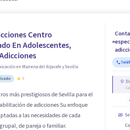
cciones Centro
Conta
espec
ado En Adolescentes,
adicc
 Adicciones
Telé
icación en Mairena del Aljarafe y Sevilla
ficado
5
Di
Ca
ros más prestigiosos de Sevilla para el
abilitación de adicciones Su enfoque
aptadas a las necesidades de cada
Se
grupal, de pareja o familiar.
Co