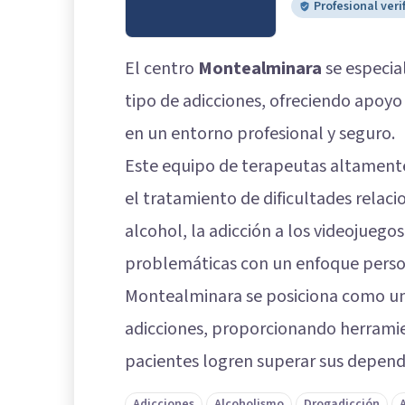
Profesional veri
El centro
Montealminara
se especia
tipo de adicciones, ofreciendo apoy
en un entorno profesional y seguro.
Este equipo de terapeutas altament
el tratamiento de dificultades relac
alcohol, la adicción a los videojuego
problemáticas con un enfoque person
Montealminara se posiciona como un 
adicciones, proporcionando herramie
pacientes logren superar sus depende
Adicciones
Alcoholismo
Drogadicción