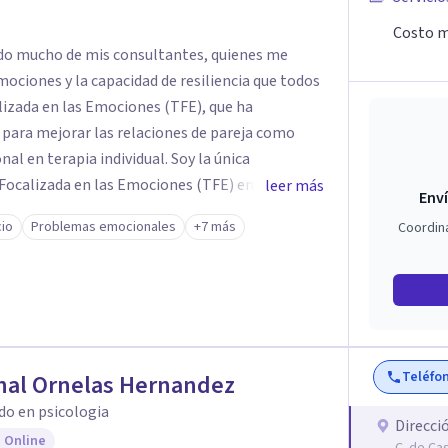
Costo m
dido mucho de mis consultantes, quienes me
mociones y la capacidad de resiliencia que todos
izada en las Emociones (TFE), que ha
para mejorar las relaciones de pareja como
erapia individual. Soy la única
 Focalizada en las Emociones (TFE) en España,
leer más
Enví
certificada. La TFE ha demostrado una mejora
cio
Problemas emocionales
+7 más
Coordin
un 70-75% de éxito y felicidad duradera. Este
en terapia individual, ofreciendo nuevas
n Psicología en
te aprendizaje y crecimiento. He
n Máster en Terapia Cognitivo-Conductual y
 en la mente humana y las dinámicas que guían
Teléfo
nal Ornelas Hernandez
do en psicologia
nestar emocional y tus relaciones. Estoy aquí
Direcci
 Online