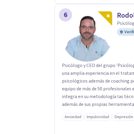
datáfono. Por transferencia bancari
6
Rodol
Psicólo
Verif
Psicólogo y CEO del grupo 'Psicólo
una amplia experiencia en el tratam
psicológicos además de coaching personal. El abordaje terapéu
equipo de más de 50 profesionales e
integra en su metodología las técni
además de sus propias herramientas
de profesionales único en su campo.
Ansiedad
Impulsividad
Depresión
importancia de trabajar no solo el 
tratar la raíz del problema para qu