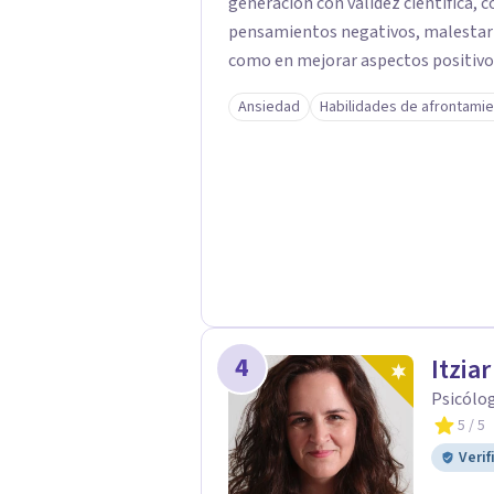
generación con validez científica, c
pensamientos negativos, malestar
como en mejorar aspectos positivos,
objetivos son los míos y juntos los alcanzaremos!. Mi o
Ansiedad
Habilidades de afrontami
consigas el bienestar y equilibrio 
persona es diferente y por ello in
para conseguir un tratamiento individualizado
técnicas psicológicas aunque mi esp
útil en las terapias psicológicas aumentando su ef
tratamiento y consiguiendo cambios pos
dudas de cómo enfocaré tu problem
mucho gusto. Es el momento de dar 
4
Itzia
Psicólo
5
/ 5
Verif