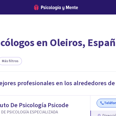
icólogos en Oleiros, Espa
encontrar el psicólogo adecuado?
te ofreceremos los profesionales que más se ajustan a tus necesi
Más filtros
ejores profesionales en los alrededores d
Teléfo
tuto De Psicología Psicode
 DE PSICOLOGÍA ESPECIALIZADA
Direcci