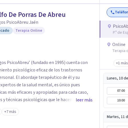
a.
Teléfo
fo De Porras De Abreu
gos PsicoAbreu Jaén
PsicoAb
icado
Terapia Online
P.º de E
Online
Terapia o
gos PsicoAbreu’ (fundado en 1995) cuenta con
+1 más
iento psicológico eficaz de los trastornos
tico de él y su
Lunes, 10 d
xpertos de la salud mental, es único pues
07:00
cas más eficaces y apropiadas para cada caso,
 y técnicas psicológicas que le hacen un equipo
leer más
10:00
 Rodolfo de Porras hace énfasis en la
+7 más
síntoma que trae a la persona a consulta sino
Martes, 11 
e el problema psicológico de la persona no