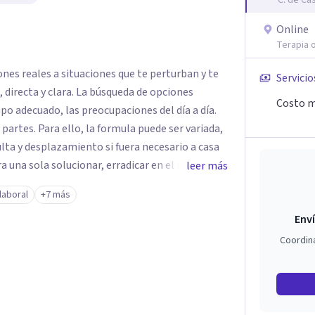
C. de Ca
Online
Terapia o
ones reales a situaciones que te perturban y te
Servicio
Costo m
mpo adecuado, las preocupaciones del día a día.
ede ser variada,
sulta y desplazamiento si fuera necesario a casa
a una sola solucionar, erradicar en el menor
leer más
iento que puedas estar padeciendo en este
laboral
+7 más
Enví
ra llegar a la meta, lo primero es dar el
Coordin
UVENAL es especial
se sienta cómodo y que la terapia te haga crecer
a. Se puede realizar el pago
También se puede realizar el pago por medio de