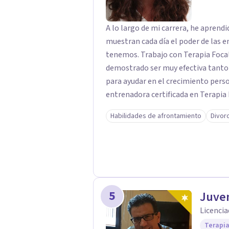
A lo largo de mi carrera, he apren
muestran cada día el poder de las e
tenemos. Trabajo con Terapia Focal
demostrado ser muy efectiva tanto 
para ayudar en el crecimiento personal en t
entrenadora certificada en Terapia
además de supervisora y terapeuta 
Habilidades de afrontamiento
Divor
significativa en las relaciones, con 
enfoque también transforma la vida 
herramientas para el bienestar emocional. Desde que me gradué e
2002, siempre he estado en constan
complementado mi formación con u
otro en Psicodrama, profundizando
5
Juve
nuestras relaciones. Mi objetivo es ofrecerte un espacio de confianza donde
Licencia
podamos trabajar en mejorar tu bie
Terapia
para acompañarte en ese proceso.