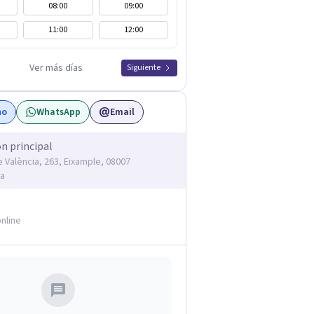
08:00
09:00
11:00
12:00
Ver más días
Siguiente
no
WhatsApp
Email
ón principal
e València, 263, Eixample, 08007
na
nline