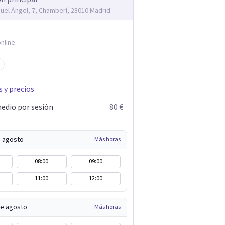
guel Ángel, 7, Chamberí, 28010 Madrid
nline
s y precios
edio por sesión
80 €
e agosto
Más horas
08:00
09:00
11:00
12:00
de agosto
Más horas