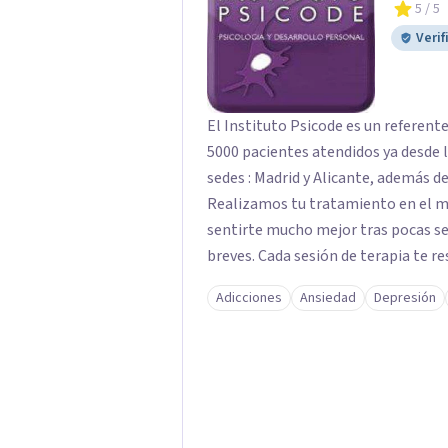
5
/ 5
Verif
El Instituto Psicode es un referent
5000 pacientes atendidos ya desde l
sedes : Madrid y Alicante, además de
Realizamos tu tratamiento en el m
sentirte mucho mejor tras pocas se
breves. Cada sesión de terapia te re
objetivos. Entre nuestras especialid
Adicciones
Ansiedad
Depresión
como el tratamiento de problemas 
duelos, insomnio y depresión, entre otros. Contamos además con 
hipnosis regresiva para el trabajo d