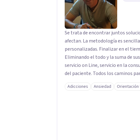
Se trata de encontrar juntos soluci
afectan. La metodología es sencilla, directa y clara. La búsqueda de opciones
personalizadas. Finalizar en el tie
Eliminando el todo y la suma de sus partes. Para ello, la formula pu
servicio on Line, servicio en la con
del paciente. Todos los caminos par
tiempo posible el estado de sufrim
Adicciones
Ansiedad
Orientación 
momento. Solo debes decidir y actuar para cambiar el ritmo de tu vida. Ese es el
momento más importante, porque pa
primer paso. El centro juvenal es personal, íntimo, cercano. Las herramientas que
trabajo son crecimiento personal y espiritual. EL CENTRO J
porque se trata de que el paciente 
como persona, a parte de solucionar su problemátic
por BIZUM, si el cliente lo desea. 