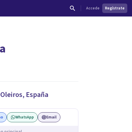
Accede
Regístrate
ña
dades.
e
Oleiros
,
España
no
WhatsApp
Email
ón principal