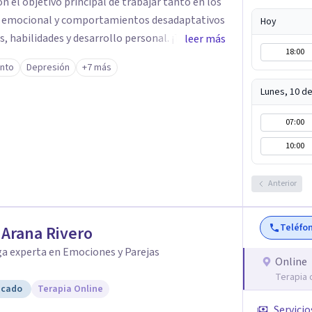
on el objetivo principal de trabajar tanto en los
 emocional y comportamientos desadaptativos
Hoy
 habilidades y desarrollo personal. ¡Tus
leer más
18:00
bjetivo principal es que
ento
Depresión
+7 más
que buscas, siendo consciente de que cada
icialmente realizaremos una adecuada evaluación
Lunes, 10 d
 y personalizado. Utilizo diferentes
07:00
ecialidad es la hipnosis clínica, como técnica
icacia, reduciendo el tiempo de
10:00
itivos desde la primera sesión. ¿Tienes
a o situación? Contáctame y te informaré con
Anterior
el paso a una nueva etapa en tu vida.
Teléfo
r Arana Rivero
ga experta en Emociones y Parejas
Online
Terapia 
icado
Terapia Online
Servicio