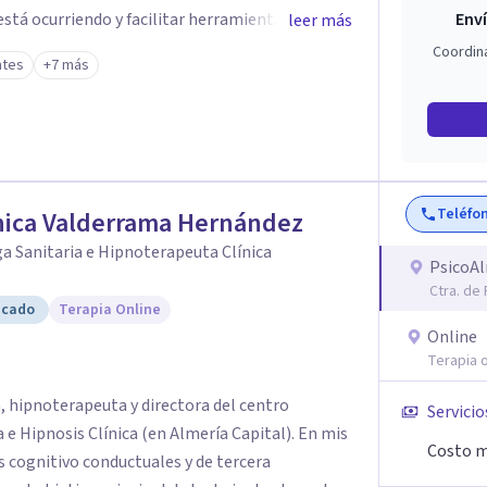
stá ocurriendo y facilitar herramientas para
Enví
leer más
estar. La intervención se realiza en un entorno
Coordin
ntes
+7 más
el ritmo y las necesidades de cada proceso
 emocionales, así como procesos de crecimiento
ico infantil. El enfoque es respetuoso,
acio de confianza desde el primer contacto. El
Teléfo
nica Valderrama Hernández
ón gratuita para ayudar a dar el primer paso y
 más adecuado en cada caso.
a Sanitaria e Hipnoterapeuta Clínica
PsicoA
Ctra. de
icado
Terapia Online
Online
Terapia o
, hipnoterapeuta y directora del centro
Servicio
Hipnosis Clínica (en Almería Capital). En mis
Costo m
s cognitivo conductuales y de tercera