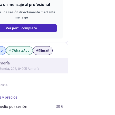
a un mensaje al profesional
a una sesión directamente mediante
mensaje
Ver perfil completo
no
WhatsApp
Email
lmería
 Ronda, 202, 04005 Almería
nline
s y precios
edio por sesión
30 €