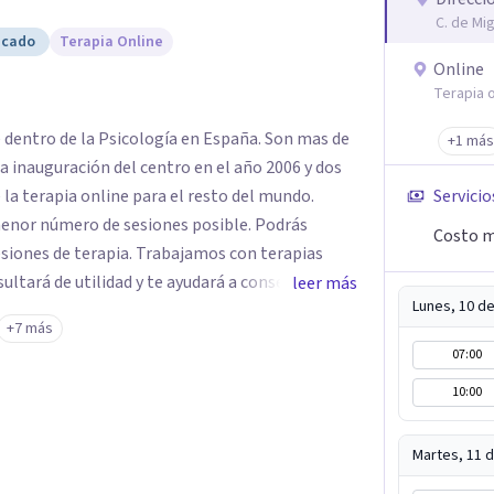
C. de Mi
icado
Terapia Online
Online
Terapia o
e dentro de la Psicología en España. Son mas de
+1 más
a inauguración del centro en el año 2006 y dos
 la terapia online para el resto del mundo.
Servicio
enor número de sesiones posible. Podrás
Costo m
siones de terapia. Trabajamos con terapias
sultará de utilidad y te ayudará a conseguir tus
leer más
Lunes, 10 d
ades destaca la terapia de pareja y sexual, así
+7 más
emocionales, obsesiones, ansiedad , estrés,
07:00
un servicio de
10:00
e "Terapia del Alma".
Martes, 11 