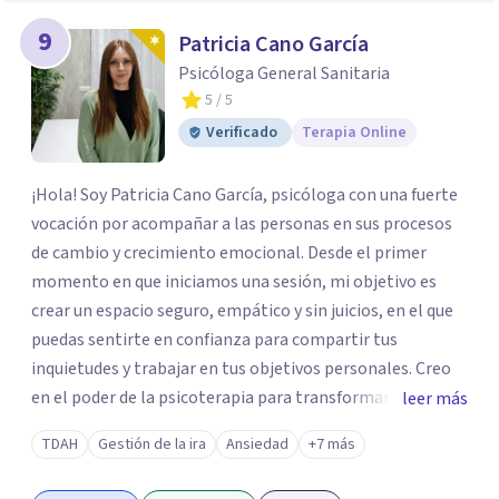
9
Patricia Cano García
Psicóloga General Sanitaria
5
/ 5
Verificado
Terapia Online
¡Hola! Soy Patricia Cano García, psicóloga con una fuerte
vocación por acompañar a las personas en sus procesos
de cambio y crecimiento emocional. Desde el primer
momento en que iniciamos una sesión, mi objetivo es
crear un espacio seguro, empático y sin juicios, en el que
puedas sentirte en confianza para compartir tus
inquietudes y trabajar en tus objetivos personales. Creo
en el poder de la psicoterapia para transformar y mejorar
leer más
la vida de las personas, y me siento honrada de poder
TDAH
Gestión de la ira
Ansiedad
+7 más
contribuir a este proceso en cada sesión. Mi enfoque se
basa en el respeto y en la autenticidad; para mí es