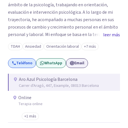
ámbito de la psicología, trabajando en orientación,
evaluación e intervención psicológica. A lo largo de mi
trayectoria, he acompañado a muchas personas en sus
procesos de cambio y crecimiento personal en el ámbito
personal y laboral. Mi enfoque se basa en la terapia
leer más
cognitivo-conductual e integral, aplicando metodologías
TDAH
Ansiedad
Orientación laboral
+7 más
y técnicas respaldadas por la evidencia científica. En
sesión, además de escuchar, te proporciono
Teléfono
WhatsApp
Email
herramientas prácticas y efectivas para que puedas
mejorar en cualquier ámbito de tu vida. Como psicóloga,
mi trato es cercano, sin juicios y adaptado a cada persona.
Aro Azul Psicología Barcelona
Carrer d'Aragó, 447, Eixample, 08013 Barcelona
Mi compromiso en consulta es ofrecerte un espacio
seguro y confidencial donde puedas explorar, crecer y
Online
transformarte en positivo, fortaleciendo tu autoestima y
Terapia online
tu autoconocimiento personal.
+1 más