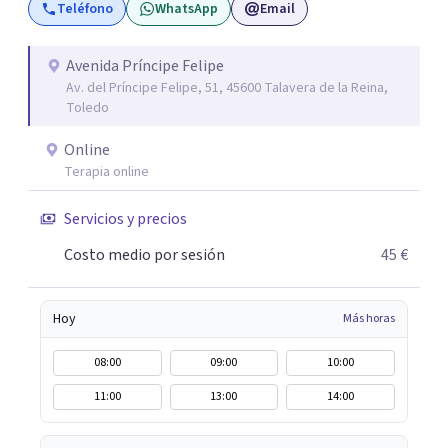
Teléfono
WhatsApp
Email
fundamental que cada persona encuentre en la terapia no
solo un alivio para sus preocupaciones, sino también un
camino hacia el autoconocimiento y la fortaleza
Avenida Príncipe Felipe
Av. del Príncipe Felipe, 51, 45600 Talavera de la Reina,
emocional. Me apasiona trabajar con cada paciente desde
Toledo
una perspectiva cercana y humana, y espero poder
acompañarte en tu camino hacia el bienestar y el
Online
equilibrio que buscas.
Terapia online
Servicios y precios
Costo medio por sesión
45 €
Hoy
Más horas
08:00
09:00
10:00
11:00
13:00
14:00