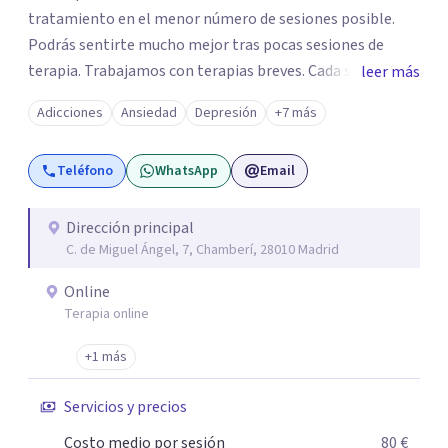
tratamiento en el menor número de sesiones posible.
Podrás sentirte mucho mejor tras pocas sesiones de
terapia. Trabajamos con terapias breves. Cada sesión de
leer más
terapia te resultará de utilidad y te ayudará a conseguir
Adicciones
Ansiedad
Depresión
+7 más
tus objetivos. Entre nuestras especialidades destaca la
terapia de pareja y sexual, así como el tratamiento de
Teléfono
WhatsApp
Email
problemas emocionales, obsesiones, ansiedad , estrés,
duelos, insomnio y depresión, entre otros. Contamos
además con un servicio de hipnosis regresiva para el
Dirección principal
C. de Miguel Ángel, 7, Chamberí, 28010 Madrid
trabajo de "Terapia del Alma".
Online
Terapia online
+1 más
Servicios y precios
Costo medio por sesión
80 €