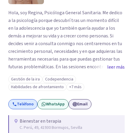
Hola, soy Regina, Psicóloga General Sanitaria. Me dedico
a la psicología porque descubrí tras un momento difícil
en la adolescencia que yo también quería ayudar a los
demás a mejorar su vida y a crecer como personas. Si
decides venir a consulta conmigo nos centraremos en tu
crecimiento personal, necesidades y en que adquieras las
herramientas necesarias para que puedas gestionar tus
futuras problemáticas. En las sesiones encontrarás un
leer más
lugar donde abrirte y expresarte sin juicios, donde
Gestión de la ira
Codependencia
explorar tus emociones, conocerte, solucionar tus
Habilidades de afrontamiento
+7 más
heridas y trabajar en tu crecimiento. personal
Teléfono
WhatsApp
Email
Bienestar en terapia
C. Perú, 49, 41930 Bormujos, Sevilla