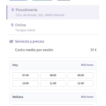
conseguir un tratamiento individualizado y
personalizado. Utilizo diferentes técnicas psicológicas
PsicoAlmería
Ctra. de Ronda, 202, 04005 Almería
aunque mi especialidad es la hipnosis clínica, como
técnica útil en las terapias psicológicas aumentando su
Online
eficacia, reduciendo el tiempo de tratamiento y
Terapia online
consiguiendo cambios positivos desde la primera sesión.
¿Tienes dudas de cómo enfocaré tu problema o situación?
Servicios y precios
Contáctame y te informaré con mucho gusto. Es el
Costo medio por sesión
30 €
momento de dar el paso a una nueva etapa en tu vida.
Hoy
Más horas
07:00
08:00
09:00
10:00
11:00
12:00
Mañana
Más horas