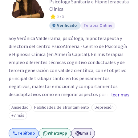
Psicóloga Sanitaria e Hipnoterapeuta
Clínica
5
/ 5
Verificado
Terapia Online
Soy Verónica Valderrama, psicóloga, hipnoterapeuta y
directora del centro PsicoAlmeria - Centro de Psicología
e Hipnosis Clínica (en Almería Capital). En mis terapias
empleo diferentes técnicas cognitivo conductuales y de
tercera generación con validez científica, con el objetivo
principal de trabajar tanto en los pensamientos
negativos, malestar emocional y comportamientos
desadaptativos como en mejorar aspectos positivos,
leer más
habilidades y desarrollo personal. ¡Tus objetivos son los
Ansiedad
Habilidades de afrontamiento
Depresión
míos y juntos los alcanzaremos!. Mi objetivo principal es
+7 más
que consigas el bienestar y equilibrio que buscas, siendo
consciente de que cada persona es diferente y por ello
Teléfono
WhatsApp
Email
inicialmente realizaremos una adecuada evaluación para