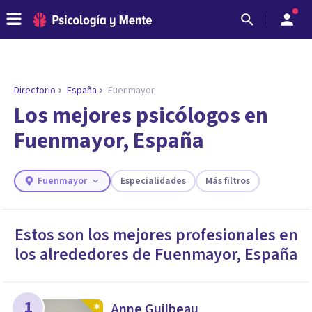
Directorio
España
Fuenmayor
ENCONTRAR MI TERAPEUTA
¿Necesitas ayuda para encontrar el
Los mejores psicólogos en
psicólogo adecuado?
Fuenmayor, España
Responde a unas breves preguntas y te ofreceremos
los profesionales que más se ajustan a tus
necesidades.
Fuenmayor
Especialidades
Más filtros
Responder cuestionario
Estos son los mejores profesionales en
los alrededores de
Fuenmayor
,
España
1
Anne Guilbeau