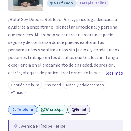
Verificado
Terapia Online
¡Hola! Soy Débora Robledo Pérez, psicóloga dedicada a
ayudarte a encontrar el bienestar emocional y personal
que mereces. Mi trabajo se centra en crear un espacio
seguro y de confianza donde puedas explorar tus
pensamientos y sentimientos sin juicios, y donde juntos
podamos trabajar en los desafíos que te afectan. Tengo
experiencia en el tratamiento de ansiedad, depresión,
estrés, ataques de pánico, trastornos de la personalidad y
leer más
el trastorno obsesivo-compulsivo (TOC). Mi enfoque
Gestión de la ira
Ansiedad
Niños y adolescentes
terapéutico se adapta a tus necesidades específicas,
+7 más
utilizando herramientas y técnicas que te ayuden a
comprender y transformar aquello que te preocupa. Creo
Teléfono
WhatsApp
Email
firmemente que el bienestar emocional es un derecho y,
con el acompañamiento adecuado, puedes recuperar el
control sobre tu vida y tus emociones. Mi misión es que te
Avenida Príncipe Felipe