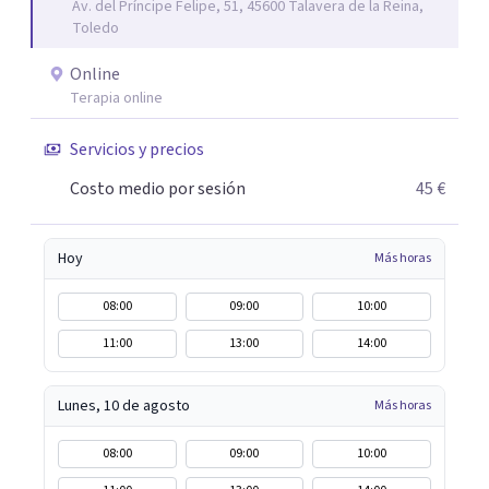
Av. del Príncipe Felipe, 51, 45600 Talavera de la Reina,
sientas escuchado/a, comprendido/a y empoderado/a
Toledo
para enfrentar tus problemas y lograr un cambio positivo
y duradero. Si estás listo/a para comenzar este viaje hacia
Online
una mejor versión de ti mismo/a, estaré encantada de
Terapia online
acompañarte. Aquí estoy para escucharte y ayudarte a
Servicios y precios
descubrir tu propio camino hacia el bienestar.
Costo medio por sesión
45 €
Hoy
Más horas
08:00
09:00
10:00
11:00
13:00
14:00
Lunes, 10 de agosto
Más horas
08:00
09:00
10:00