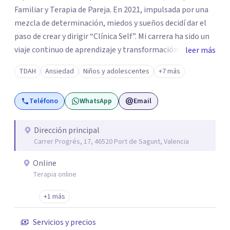
Familiar y Terapia de Pareja. En 2021, impulsada por una
mezcla de determinación, miedos y sueños decidí dar el
paso de crear y dirigir “Clínica Self”. Mi carrera ha sido un
viaje continuo de aprendizaje y transformación,
leer más
moldeado por másters, especializaciones y experiencias
TDAH
Ansiedad
Niños y adolescentes
+7 más
que han reafirmado mi verdadera vocación: acompañar a
familias y adolescentes en sus momentos más cruciales,
Teléfono
WhatsApp
Email
guiándolos hacia relaciones más saludables y un
desarrollo personal integral.
Dirección principal
Carrer Progrés, 17, 46520 Port de Sagunt, Valencia
Online
Terapia online
+1 más
Servicios y precios