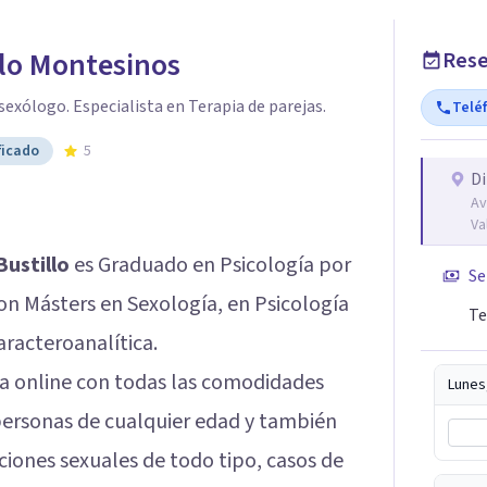
llo Montesinos
Rese
 sexólogo. Especialista en Terapia de parejas.
Telé
ficado
5
Di
Av
Va
Bustillo
es Graduado en Psicología por
Se
con Másters en Sexología, en Psicología
Te
aracteroanalítica.
ra online con todas las comodidades
Lunes
 personas de cualquier edad y también
iones sexuales de todo tipo, casos de