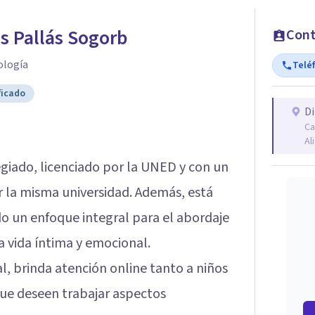
s Pallás Sogorb
Cont
ología
Telé
ficado
Di
Ca
Al
giado, licenciado por la UNED y con un
r la misma universidad. Además, está
do un enfoque integral para el abordaje
la vida íntima y emocional.
l, brinda atención online tanto a niños
que deseen trabajar aspectos