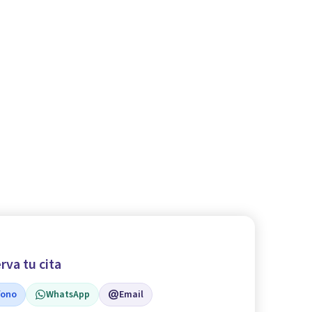
rva tu cita
fono
WhatsApp
Email