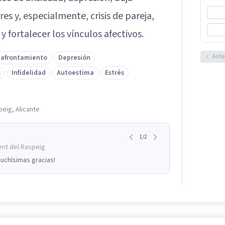
res y, especialmente, crisis de pareja,
 fortalecer los vínculos afectivos.
Ante
 afrontamiento
Depresión
s
Infidelidad
Autoestima
Estrés
peig, Alicante
1
/
2
ent del Raspeig
uchísimas gracias!