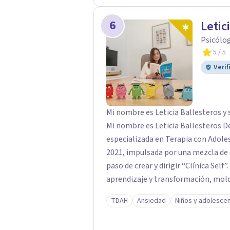
complementado mi formación con u
otro en Psicodrama, profundizando
6
Letic
nuestras relaciones. Mi objetivo es ofrecerte un espacio de confianza donde
Psicólog
podamos trabajar en mejorar tu bie
5
/ 5
para acompañarte en ese proceso.
Verif
Mi nombre es Leticia Ballesteros y 
Mi nombre es Leticia Ballesteros D
especializada en Terapia con Adolesc
2021, impulsada por una mezcla de 
paso de crear y dirigir “Clínica Self”
aprendizaje y transformación, mold
experiencias que han reafirmado mi
TDAH
Ansiedad
Niños y adolesce
adolescentes en sus momentos más 
saludables y un desarrollo personal