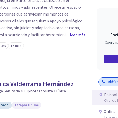
ología en Barcelona especializado en el
os, niños y adolescentes. Ofrece un espacio
a personas que atraviesan momentos de
cesos vitales que requieren apoyo psicológico.
activa, sin juicios y adaptada a cada persona,
stá ocurriendo y facilitar herramientas para
Enví
leer más
estar. La intervención se realiza en un entorno
Coordin
ntes
+7 más
el ritmo y las necesidades de cada proceso
 emocionales, así como procesos de crecimiento
ico infantil. El enfoque es respetuoso,
acio de confianza desde el primer contacto. El
Teléfo
nica Valderrama Hernández
ón gratuita para ayudar a dar el primer paso y
 más adecuado en cada caso.
a Sanitaria e Hipnoterapeuta Clínica
PsicoA
Ctra. de
icado
Terapia Online
Online
Terapia o