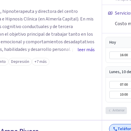
, hipnoterapeuta y directora del centro
Servicio
Hipnosis Clínica (en Almería Capital). En mis
Costo m
s cognitivo conductuales y de tercera
on el objetivo principal de trabajar tanto en los
 emocional y comportamientos desadaptativos
Hoy
 habilidades y desarrollo personal. ¡Tus
leer más
16:00
bjetivo principal es que
ento
Depresión
+7 más
que buscas, siendo consciente de que cada
icialmente realizaremos una adecuada evaluación
Lunes, 10 d
 y personalizado. Utilizo diferentes
07:00
ecialidad es la hipnosis clínica, como técnica
icacia, reduciendo el tiempo de
10:00
itivos desde la primera sesión. ¿Tienes
a o situación? Contáctame y te informaré con
Anterior
el paso a una nueva etapa en tu vida.
Teléfo