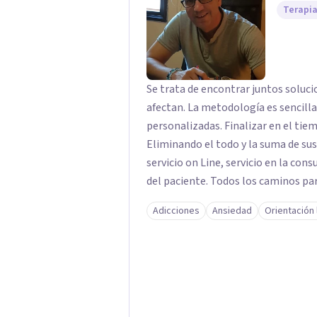
Terapia
Se trata de encontrar juntos soluci
afectan. La metodología es sencilla, directa y clara. La búsqueda de opciones
personalizadas. Finalizar en el tie
Eliminando el todo y la suma de sus partes. Para ello, la formula pu
servicio on Line, servicio en la con
del paciente. Todos los caminos par
tiempo posible el estado de sufrim
Adicciones
Ansiedad
Orientación 
momento. Solo debes decidir y actuar para cambiar el ritmo de tu vida. Ese es el
momento más importante, porque pa
primer paso. El centro juvenal es personal, íntimo, cercano. Las herramientas que
trabajo son crecimiento personal y espiritual. EL CENTRO J
porque se trata de que el paciente 
como persona, a parte de solucionar su problemátic