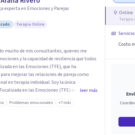
r Arana Rivero
ga experta en Emociones y Parejas
Online
Terapia 
icado
Terapia Online
Servicio
Costo m
dido mucho de mis consultantes, quienes me
mociones y la capacidad de resiliencia que todos
izada en las Emociones (TFE), que ha
para mejorar las relaciones de pareja como
erapia individual. Soy la única
 Focalizada en las Emociones (TFE) en España,
leer más
Enví
certificada. La TFE ha demostrado una mejora
cio
Problemas emocionales
+7 más
Coordin
un 70-75% de éxito y felicidad duradera. Este
en terapia individual, ofreciendo nuevas
n Psicología en
te aprendizaje y crecimiento. He