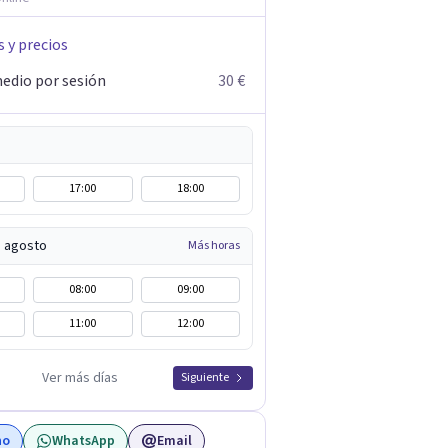
s y precios
edio por sesión
30 €
17:00
18:00
e agosto
Más horas
08:00
09:00
11:00
12:00
Ver más días
Siguiente
no
WhatsApp
Email