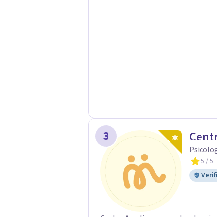
duelos, insomnio y depresión, entre otros. Contamos además con 
hipnosis regresiva para el trabajo d
3
Centr
Psicolo
5
/ 5
Verif