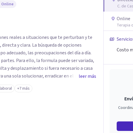
 Online
C. de Ca
Online
Terapia o
ones reales a situaciones que te perturban y te
Servicio
Costo m
mpo adecuado, las preocupaciones del día a día.
ede ser variada,
sulta y desplazamiento si fuera necesario a casa
a una sola solucionar, erradicar en el menor
leer más
iento que puedas estar padeciendo en este
laboral
+7 más
Enví
ra llegar a la meta, lo primero es dar el
Coordin
UVENAL es especial
se sienta cómodo y que la terapia te haga crecer
a. Se puede realizar el pago