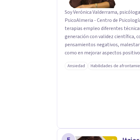
Soy Verónica Valderrama, psicóloga
PsicoAlmeria - Centro de Psicología e 
terapias empleo diferentes técnica
generación con validez científica, c
pensamientos negativos, malestar
como en mejorar aspectos positivos,
objetivos son los míos y juntos los alcanzaremos!. Mi o
Ansiedad
Habilidades de afrontami
consigas el bienestar y equilibrio 
persona es diferente y por ello in
para conseguir un tratamiento individualizado
técnicas psicológicas aunque mi esp
útil en las terapias psicológicas aumentando su ef
tratamiento y consiguiendo cambios pos
dudas de cómo enfocaré tu problem
mucho gusto. Es el momento de dar 
5