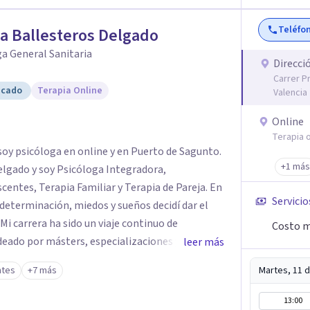
n Máster en Terapia Cognitivo-Conductual y
 en la mente humana y las dinámicas que guían
Teléfo
ia Ballesteros Delgado
a General Sanitaria
nestar emocional y tus relaciones. Estoy aquí
Direcci
Carrer P
icado
Terapia Online
Valencia
Online
Terapia o
soy psicóloga en online y en Puerto de Sagunto.
+1 más
elgado y soy Psicóloga Integradora,
entes, Terapia Familiar y Terapia de Pareja. En
Servicio
determinación, miedos y sueños decidí dar el
. Mi carrera ha sido un viaje continuo de
Costo m
eado por másters, especializaciones y
leer más
 verdadera vocación: acompañar a familias y
ntes
+7 más
Martes, 11 
cruciales, guiándolos hacia relaciones más
 integral.
13:00