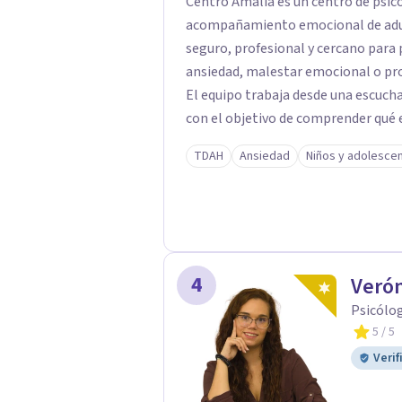
Centro Amalia es un centro de psic
acompañamiento emocional de adult
seguro, profesional y cercano par
ansiedad, malestar emocional o pro
El equipo trabaja desde una escucha 
con el objetivo de comprender qué e
avanzar con mayor equilibrio y bien
TDAH
Ansiedad
Niños y adolesce
confidencial y tranquilo, cuidando 
terapéutico. En Centro Amalia atienden dificultades como la ansiedad, el duelo, el
trauma, la depresión y otros retos
personal y acompañamiento psicológ
humano y orientado a generar un esp
4
Veró
centro ofrece una primera orientaci
valorar el tipo de acompañamiento
Psicólog
5
/ 5
Verif