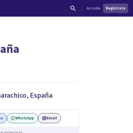
Accede
Regístrate
paña
dades.
arachico
,
España
no
WhatsApp
Email
ón principal