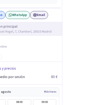
no
WhatsApp
Email
ón principal
guel Ángel, 7, Chamberí, 28010 Madrid
nline
s y precios
edio por sesión
80 €
e agosto
Más horas
08:00
09:00