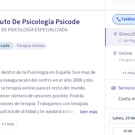
También se puede realizar el pago por medio de
a.
Teléfo
tuto De Psicología Psicode
 DE PSICOLOGÍA ESPECIALIZADA
Direcci
C. de Mi
icado
Terapia Online
Online
Terapia o
e dentro de la Psicología en España. Son mas de
+1 más
a inauguración del centro en el año 2006 y dos
 la terapia online para el resto del mundo.
Servicio
enor número de sesiones posible. Podrás
Costo m
siones de terapia. Trabajamos con terapias
sultará de utilidad y te ayudará a conseguir tus
leer más
Lunes, 10 d
ades destaca la terapia de pareja y sexual, así
+7 más
emocionales, obsesiones, ansiedad , estrés,
07:00