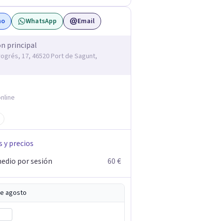
no
WhatsApp
Email
ón principal
rogrés, 17, 46520 Port de Sagunt,
nline
s y precios
edio por sesión
60 €
de agosto