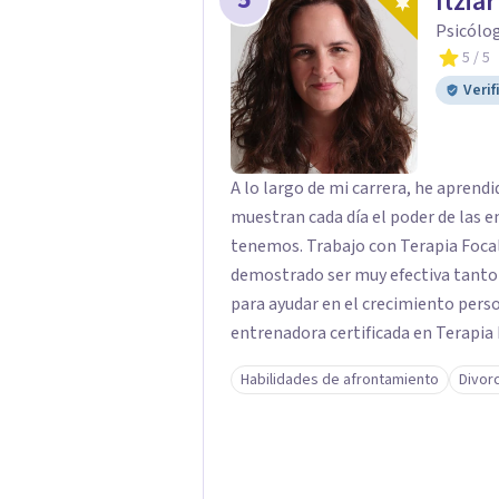
Itzia
Psicólo
5
/ 5
Verif
A lo largo de mi carrera, he apren
muestran cada día el poder de las e
tenemos. Trabajo con Terapia Focal
demostrado ser muy efectiva tanto 
para ayudar en el crecimiento personal en t
entrenadora certificada en Terapia
además de supervisora y terapeuta 
Habilidades de afrontamiento
Divor
significativa en las relaciones, con 
enfoque también transforma la vida 
herramientas para el bienestar emocional. Desde que me gradué e
2002, siempre he estado en constan