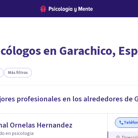
icólogos en Garachico, Es
encontrar el psicólogo adecuado?
te ofreceremos los profesionales que más se ajustan a tus necesi
Más filtros
jores profesionales en los alrededores de
G
Teléfo
nal Ornelas Hernandez
do en psicologia
Direcci