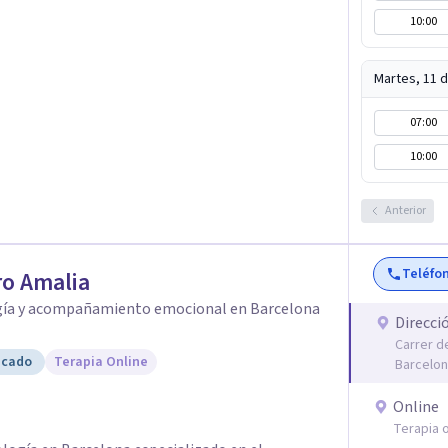
un servicio de
10:00
e "Terapia del Alma".
Martes, 11 
07:00
10:00
Anterior
Teléfo
o Amalia
gía y acompañamiento emocional en Barcelona
Direcci
Carrer d
icado
Terapia Online
Barcelo
Online
Terapia o