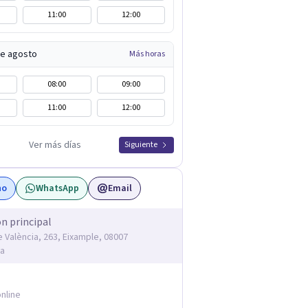
11:00
12:00
de agosto
Más horas
08:00
09:00
11:00
12:00
Ver más días
Siguiente
no
WhatsApp
Email
ón principal
e València, 263, Eixample, 08007
na
nline