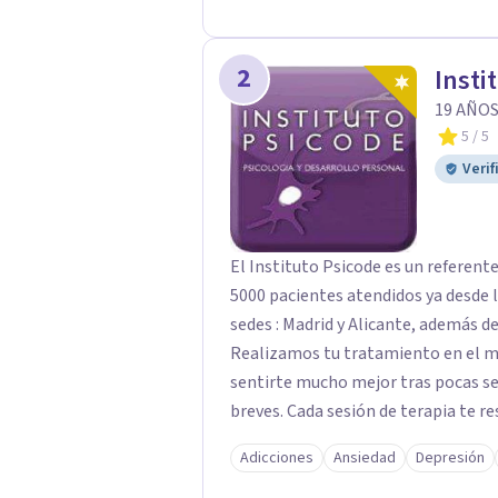
por BIZUM, si el cliente lo desea. 
datáfono. Por transferencia bancari
2
Insti
19 AÑOS
5
/ 5
Verif
El Instituto Psicode es un referent
5000 pacientes atendidos ya desde l
sedes : Madrid y Alicante, además de
Realizamos tu tratamiento en el m
sentirte mucho mejor tras pocas se
breves. Cada sesión de terapia te re
objetivos. Entre nuestras especialid
Adicciones
Ansiedad
Depresión
como el tratamiento de problemas 