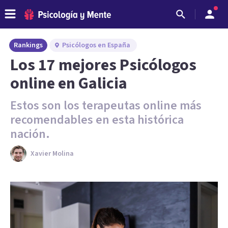
Rankings
Psicólogos en España
Los 17 mejores Psicólogos
online en Galicia
Estos son los terapeutas online más
recomendables en esta histórica
nación.
Xavier Molina